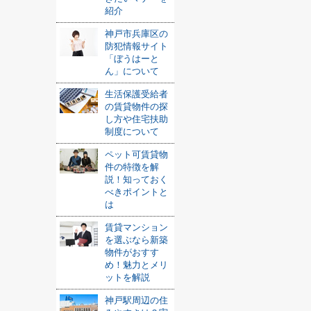
紹介
神戸市兵庫区の
防犯情報サイト
「ぼうはーと
ん」について
生活保護受給者
の賃貸物件の探
し方や住宅扶助
制度について
ペット可賃貸物
件の特徴を解
説！知っておく
べきポイントと
は
賃貸マンション
を選ぶなら新築
物件がおすす
め！魅力とメリ
ットを解説
神戸駅周辺の住