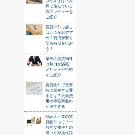
みやすさは？実
際に住んでいる
方のレビューを
ご紹介
賃貸の引っ越し
はいつがおすす
め？費用が安く
なる時期を狙お
う！
築浅の賃貸物件
は魅力が満載！
メリットや特徴
をご紹介
賃貸物件で更新
時に発生する費
用とは？更新費
用や事務手数料
が発生する
保証人不要の賃
貸物件って？一
般的な物件との
違いや家賃保証