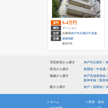
5.4万円
賃料
種別
マンション
住所
兵庫県
神戸市兵庫区
中道通
１丁目
交通
新開地駅
徒歩3分
市区町村から探す
神戸市兵庫区
/
町名から探す
新開地
/
中道通
/
路線から探す
神戸高速東西線
/
阪神本線
/
阪急
駅から探す
神戸
/
新開地
/
ホーム
新築・築浅