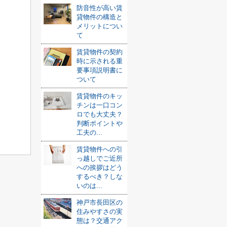
防音性が高い賃
貸物件の構造と
メリットについ
て
賃貸物件の契約
時に示される重
要事項説明書に
ついて
賃貸物件のキッ
チンは一口コン
ロでも大丈夫？
判断ポイントや
工夫の...
賃貸物件への引
っ越しでご近所
への挨拶はどう
するべき？しな
いのは...
神戸市長田区の
住みやすさの実
態は？交通アク