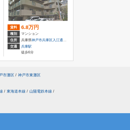
6.8万円
賃料
種別
マンション
目1-31
住所
兵庫県
神戸市兵庫区
入江通
２丁目
交通
兵庫駅
徒歩6分
戸市灘区
/
神戸市東灘区
線
/
東海道本線
/
山陽電鉄本線
/