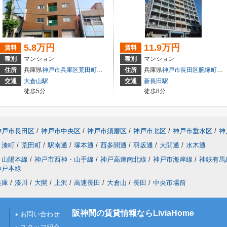
5.8万円
11.9万円
賃料
賃料
種別
マンション
種別
マンション
住所
兵庫県
神戸市兵庫区
荒田町
３丁目2-20
住所
兵庫県
神戸市長田区
腕塚町
６丁
交通
大倉山駅
交通
新長田駅
徒歩5分
徒歩8分
神戸市長田区
/
神戸市中央区
/
神戸市須磨区
/
神戸市北区
/
神戸市垂水区
/
神
湊町
/
荒田町
/
駅南通
/
塚本通
/
西多聞通
/
羽坂通
/
大開通
/
水木通
山陽本線
/
神戸市西神・山手線
/
神戸高速南北線
/
神戸市海岸線
/
神鉄有馬
神戸本線
兵庫
/
湊川
/
大開
/
上沢
/
高速長田
/
大倉山
/
長田
/
中央市場前
阪神間の賃貸情報ならLiviaHome
お問い合わせ