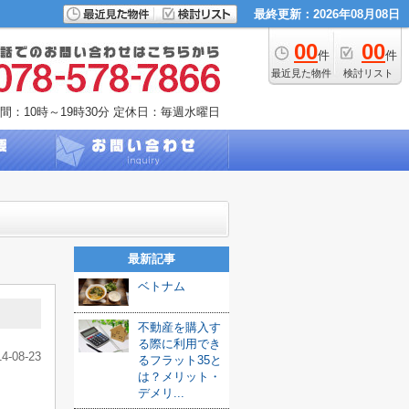
最終更新：2026年08月08日
00
00
件
件
最近見た物件
検討リスト
間：10時～19時30分
定休日：毎週水曜日
最新記事
ベトナム
不動産を購入す
る際に利用でき
14-08-23
るフラット35と
は？メリット・
デメリ...