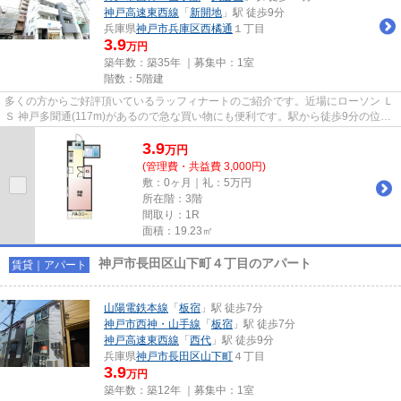
神戸高速東西線
「
新開地
」駅 徒歩9分
兵庫県
神戸市兵庫区
西橘通
１丁目
3.9
万円
築年数：築35年 ｜募集中：
1室
階数：5階建
多くの方からご好評頂いているラッフィナートのご紹介です。近場にローソン Ｌ
Ｓ 神戸多聞通(117m)があるので急な買い物にも便利です。駅から徒歩9分の位置
にある物件なので、電車の利...
3.9
万
円
(管理費・共益費 3,000円)
敷：0ヶ月｜礼：5万円
所在階：3階
間取り：1R
面積：19.23㎡
神戸市長田区山下町４丁目のアパート
賃貸｜アパート
山陽電鉄本線
「
板宿
」駅 徒歩7分
神戸市西神・山手線
「
板宿
」駅 徒歩7分
神戸高速東西線
「
西代
」駅 徒歩9分
兵庫県
神戸市長田区
山下町
４丁目
3.9
万円
築年数：築12年 ｜募集中：
1室