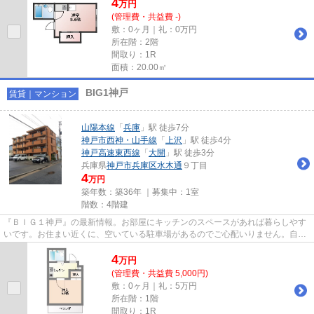
4
万
円
(管理費・共益費 -)
敷：0ヶ月｜礼：0万円
所在階：2階
間取り：1R
面積：20.00㎡
BIG1神戸
賃貸｜マンション
山陽本線
「
兵庫
」駅 徒歩7分
神戸市西神・山手線
「
上沢
」駅 徒歩4分
神戸高速東西線
「
大開
」駅 徒歩3分
兵庫県
神戸市兵庫区
水木通
９丁目
4
万円
築年数：築36年 ｜募集中：
1室
階数：4階建
『ＢＩＧ１神戸』の最新情報。お部屋にキッチンのスペースがあれば暮らしやす
いです。お住まい近くに、空いている駐車場があるのでご心配いりません。自由
なレイアウトが出来る、鉄筋...
4
万
円
(管理費・共益費 5,000円)
敷：0ヶ月｜礼：5万円
所在階：1階
間取り：1R