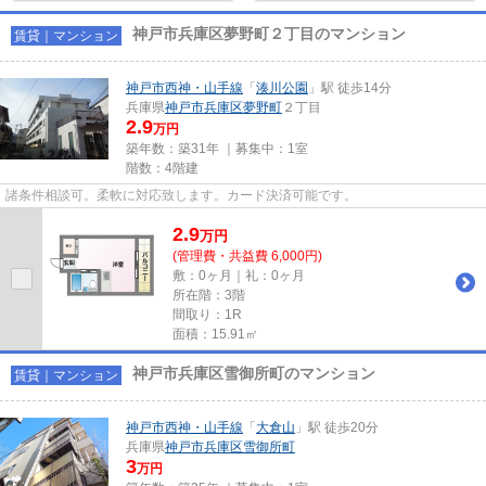
神戸市兵庫区夢野町２丁目のマンション
賃貸｜マンション
神戸市西神・山手線
「
湊川公園
」駅 徒歩14分
兵庫県
神戸市兵庫区
夢野町
２丁目
2.9
万円
築年数：築31年 ｜募集中：
1室
階数：4階建
諸条件相談可。柔軟に対応致します。カード決済可能です。
2.9
万
円
(管理費・共益費 6,000円)
敷：0ヶ月｜礼：0ヶ月
所在階：3階
間取り：1R
面積：15.91㎡
神戸市兵庫区雪御所町のマンション
賃貸｜マンション
神戸市西神・山手線
「
大倉山
」駅 徒歩20分
兵庫県
神戸市兵庫区
雪御所町
3
万円