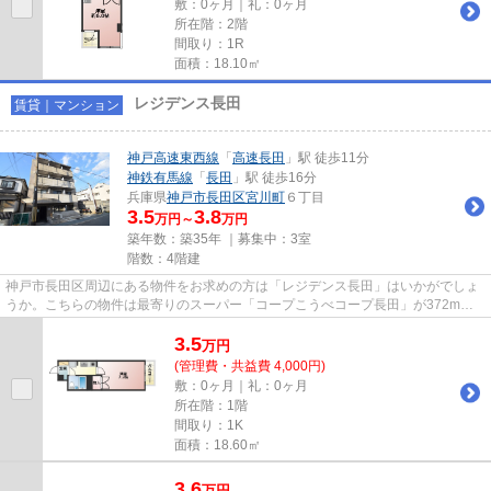
敷：0ヶ月｜礼：0ヶ月
所在階：2階
間取り：1R
面積：18.10㎡
レジデンス長田
賃貸｜マンション
神戸高速東西線
「
高速長田
」駅 徒歩11分
神鉄有馬線
「
長田
」駅 徒歩16分
兵庫県
神戸市長田区
宮川町
６丁目
3.5
3.8
万円～
万円
築年数：築35年 ｜募集中：
3室
階数：4階建
神戸市長田区周辺にある物件をお求めの方は「レジデンス長田」はいかがでしょ
うか。こちらの物件は最寄りのスーパー「コープこうべコープ長田」が372m以
内にあります。2駅利用できる場...
3.5
万
円
(管理費・共益費 4,000円)
敷：0ヶ月｜礼：0ヶ月
所在階：1階
間取り：1K
面積：18.60㎡
3.6
万
円