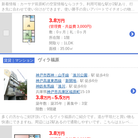
新着情報：カーサデ前原町の空室情報ならコチラ。利用可能な駅が2駅あり、行
き先に合わせて使い分けができます。使い勝手の良いアパートでイチオシの物件
です。こだわりの条件として多...
3.8
万
円
(管理費・共益費 3,000円)
敷：0ヶ月｜礼：0ヶ月
所在階：1階
間取り：1LDK
面積：35.00㎡
ヴィラ福原
賃貸｜マンション
神戸市西神・山手線
「
湊川公園
」駅 徒歩4分
神戸高速東西線
「
新開地
」駅 徒歩6分
神鉄有馬線
「
湊川
」駅 徒歩6分
兵庫県
神戸市兵庫区
福原町
15-19
3.8
5.5
万円～
万円
築年数：築35年 ｜募集中：
3室
階数：9階建
多くの方からご好評頂いているヴィラ福原のご紹介です。道が平坦だと買い物も
快適にできますね。周辺には2駅あるので通勤しやすいです。こちらはエレベー
ター付き物件です。できるだけ...
3.8
万
円