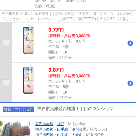
築年数：築54年 ｜募集中：
2室
階数：6階建
神戸市兵庫区周辺にある物件をお求めの方は「良本三川口マンション」はいかが
でしょうか。コンビニ(ローソン Ｌ＿神戸三川口町三丁目)も近く(162m)て急な買
い物があった時にも便利です...
3.7
万
円
(管理費・共益費 3,000円)
敷：0ヶ月｜礼：0万円
所在階：4階
間取り：1K
面積：17.00㎡
3.8
万
円
(管理費・共益費 3,000円)
敷：0ヶ月｜礼：0万円
所在階：5階
間取り：1K
面積：17.00㎡
神戸市兵庫区西橘通１丁目のマンション
賃貸｜マンション
東海道本線
「
神戸
」駅 徒歩8分
神戸市西神・山手線
「
湊川公園
」駅 徒歩5分
神戸市西神・山手線
「
大倉山
」駅 徒歩7分