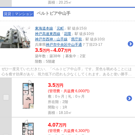
面積：20.25㎡
ベルトピア中山手
賃貸｜マンション
東海道本線
「
元町
」駅 徒歩15分
神戸高速東西線
「
花隈
」駅 徒歩10分
神戸市西神・山手線
「
県庁前
」駅 徒歩10分
兵庫県
神戸市中央区
中山手通
７丁目23-17
3.5
4.07
万円～
万円
築年数：築38年 ｜募集中：
2室
階数：5階建
ぜひ一度見ていただきたい、「ベルトピア中山手」です。景色を眺めることには
心を癒す効果があり、視力低下の恐れも少なくしてくれます。あると使い勝手が
よく利便性が高いのが敷地内...
3.5
万
円
(管理費・共益費 6,000円)
敷：0ヶ月｜礼：0ヶ月
所在階：2階
間取り：1R
面積：18.10㎡
4.07
万
円
(管理費・共益費 6,300円)