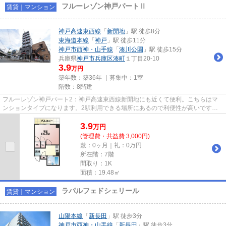
フルーレゾン神戸パートⅡ
賃貸｜マンション
神戸高速東西線
「
新開地
」駅 徒歩8分
東海道本線
「
神戸
」駅 徒歩11分
神戸市西神・山手線
「
湊川公園
」駅 徒歩15分
兵庫県
神戸市兵庫区
湊町
１丁目20-10
3.9
万円
築年数：築36年 ｜募集中：
1室
階数：8階建
フルーレゾン神戸パート2：神戸高速東西線新開地にも近くて便利。こちらはマ
ンションタイプになります。2駅利用できる場所にあるので利便性が高いです。
平坦な場所にあるマンションな...
3.9
万
円
(管理費・共益費 3,000円)
敷：0ヶ月｜礼：0万円
所在階：7階
間取り：1K
面積：19.48㎡
ラパルフェドシェリール
賃貸｜マンション
山陽本線
「
新長田
」駅 徒歩3分
神戸市西神・山手線
「
新長田
」駅 徒歩3分