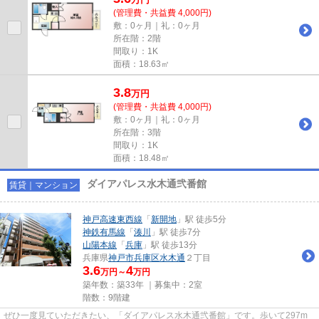
(管理費・共益費 4,000円)
敷：0ヶ月｜礼：0ヶ月
所在階：2階
間取り：1K
面積：18.63㎡
3.8
万
円
(管理費・共益費 4,000円)
敷：0ヶ月｜礼：0ヶ月
所在階：3階
間取り：1K
面積：18.48㎡
ダイアパレス水木通弐番館
賃貸｜マンション
神戸高速東西線
「
新開地
」駅 徒歩5分
神鉄有馬線
「
湊川
」駅 徒歩7分
山陽本線
「
兵庫
」駅 徒歩13分
兵庫県
神戸市兵庫区
水木通
２丁目
3.6
4
万円～
万円
築年数：築33年 ｜募集中：
2室
階数：9階建
ぜひ一度見ていただきたい、「ダイアパレス水木通弐番館」です。歩いて297m