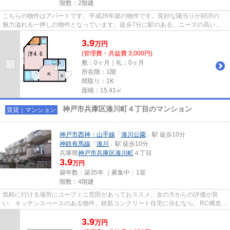
階数：2階建
こちらの物件はアパートです。平成26年築の物件です。良好な陽当りが好評の、
魅力溢れる一押しの物件となっています。徒歩7分に駅のある、ニーズの高い物
件です。当社スタッフが地域の...
3.9
万
円
(管理費・共益費 3,000円)
敷：0ヶ月｜礼：0ヶ月
所在階：1階
間取り：1K
面積：15.41㎡
神戸市兵庫区湊川町４丁目のマンション
賃貸｜マンション
神戸市西神・山手線
「
湊川公園
」駅 徒歩10分
神鉄有馬線
「
湊川
」駅 徒歩10分
兵庫県
神戸市兵庫区
湊川町
４丁目
3.9
万円
築年数：築35年 ｜募集中：
1室
階数：4階建
気軽に行ける場所にコープミニ荒田があっておススメ。女の方からの評価が良
い、キッチンスぺースのある物件。鉄筋コンクリート住宅に住むなら、RC構造で
決まりでしょう。中古だからと...
3.9
万
円