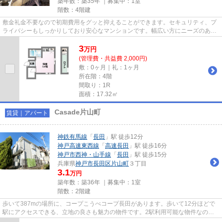
築年数：築35年 ｜募集中：
1室
階数：4階建
敷金礼金不要なので初期費用をグッと抑えることができます。セキュリティ、プ
ライバシーもしっかりしており安心なマンションです。幅広い方にニーズのあ
る、クローゼット付き物件とな...
3
万
円
(管理費・共益費 2,000円)
敷：0ヶ月｜礼：1ヶ月
所在階：4階
間取り：1R
面積：17.32㎡
Casade片山町
賃貸｜アパート
神鉄有馬線
「
長田
」駅 徒歩12分
神戸高速東西線
「
高速長田
」駅 徒歩16分
神戸市西神・山手線
「
長田
」駅 徒歩15分
兵庫県
神戸市長田区
片山町
３丁目
3.1
万円
築年数：築36年 ｜募集中：
1室
階数：2階建
歩いて387mの場所に、コープこうべコープ長田があります。歩いて12分ほどで
駅にアクセスできる、立地の良さも魅力の物件です。2駅利用可能な物件なの
で、用途や行き先に応じて経路を選...