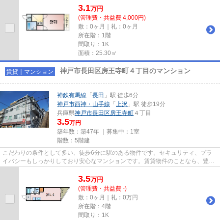
3.1
万
円
(管理費・共益費 4,000円)
敷：0ヶ月｜礼：0ヶ月
所在階：1階
間取り：1K
面積：25.30㎡
神戸市長田区房王寺町４丁目のマンション
賃貸｜マンション
神鉄有馬線
「
長田
」駅 徒歩6分
神戸市西神・山手線
「
上沢
」駅 徒歩19分
兵庫県
神戸市長田区
房王寺町
４丁目
3.5
万円
築年数：築47年 ｜募集中：
1室
階数：5階建
こだわりの条件として多い、徒歩6分に駅のある物件です。セキュリティ、プラ
イバシーもしっかりしており安心なマンションです。賃貸物件のことなら、豊富
な物件情報を取り扱う当社にお...
3.5
万
円
(管理費・共益費 -)
敷：0ヶ月｜礼：0万円
所在階：4階
間取り：1K