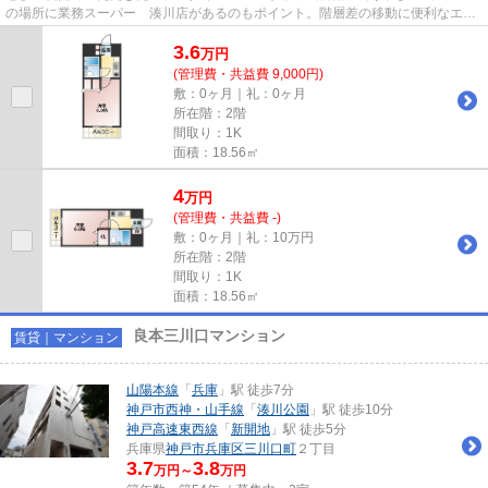
の場所に業務スーパー 湊川店があるのもポイント。階層差の移動に便利なエレ
ベーターがついています。一日...
3.6
万
円
(管理費・共益費 9,000円)
敷：0ヶ月｜礼：0ヶ月
所在階：2階
間取り：1K
面積：18.56㎡
4
万
円
(管理費・共益費 -)
敷：0ヶ月｜礼：10万円
所在階：2階
間取り：1K
面積：18.56㎡
良本三川口マンション
賃貸｜マンション
山陽本線
「
兵庫
」駅 徒歩7分
神戸市西神・山手線
「
湊川公園
」駅 徒歩10分
神戸高速東西線
「
新開地
」駅 徒歩5分
兵庫県
神戸市兵庫区
三川口町
２丁目
3.7
3.8
万円～
万円