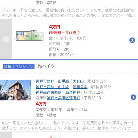
階数：2階建
アレルギー予防に適した、通気性の良い安心のアパートです。健康な体は新鮮な
空気を吸うところから。周辺環境が整っていることの多い、充実のアパート物
件。徒歩でのアクセスも快適な...
4
万
円
(管理費・共益費 -)
敷：0万円｜礼：0万円
所在階：1階
間取り：2K
面積：30.00㎡
雅ハイツ
賃貸｜マンション
神戸市西神・山手線
「
大倉山
」駅 徒歩8分
神戸市西神・山手線
「
湊川公園
」駅 徒歩10分
神戸高速東西線
「
高速神戸
」駅 徒歩12分
兵庫県
神戸市兵庫区
荒田町
３丁目13-13
4
万円
築年数：築49年 ｜募集中：
1室
階数：4階建
ぜひ一度見ていただきたい、「雅ハイツ」です。初期費用と月々の家賃をカード
決済して、ポイントをためましょう。外観タイル張りは、物件をファッショナブ
ルに見せます。設備良し・外...