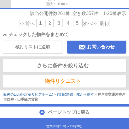
面積：18.00㎡
該当公開件数
261
棟 空き数
357
件
1-20
棟表示
1
2
3
4
5
<<前へ
次へ>>
最初
チェックした物件をまとめて
検討リストに追加
お問い合わせ
さらに条件を絞り込む
物件リクエスト
阪神のLiviahome(リビアホーム)
>
(賃貸)路線・駅から探す
>
神戸市交通局神戸
市西神・山手線の賃貸
ページトップに戻る
営業時間:10時～19時30分