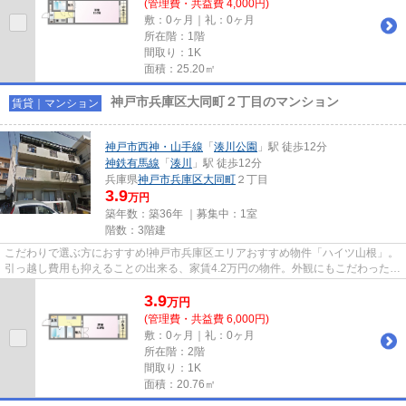
(管理費・共益費 4,000円)
敷：0ヶ月｜礼：0ヶ月
所在階：1階
間取り：1K
面積：25.20㎡
神戸市兵庫区大同町２丁目のマンション
賃貸｜マンション
神戸市西神・山手線
「
湊川公園
」駅 徒歩12分
神鉄有馬線
「
湊川
」駅 徒歩12分
兵庫県
神戸市兵庫区
大同町
２丁目
3.9
万円
築年数：築36年 ｜募集中：
1室
階数：3階建
こだわりで選ぶ方におすすめ!神戸市兵庫区エリアおすすめ物件「ハイツ山根」。
引っ越し費用も抑えることの出来る、家賃4.2万円の物件。外観にもこだわったお
部屋探しにおススメの物件...
3.9
万
円
(管理費・共益費 6,000円)
敷：0ヶ月｜礼：0ヶ月
所在階：2階
間取り：1K
面積：20.76㎡