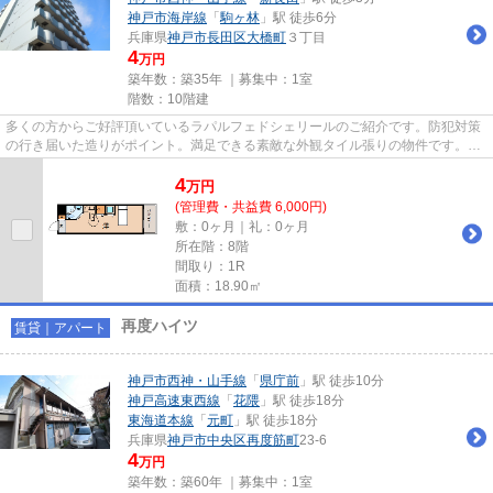
神戸市海岸線
「
駒ヶ林
」駅 徒歩6分
兵庫県
神戸市長田区
大橋町
３丁目
4
万円
築年数：築35年 ｜募集中：
1室
階数：10階建
多くの方からご好評頂いているラパルフェドシェリールのご紹介です。防犯対策
の行き届いた造りがポイント。満足できる素敵な外観タイル張りの物件です。利
便性の高い駅近物件で、駅ま...
4
万
円
(管理費・共益費 6,000円)
敷：0ヶ月｜礼：0ヶ月
所在階：8階
間取り：1R
面積：18.90㎡
再度ハイツ
賃貸｜アパート
神戸市西神・山手線
「
県庁前
」駅 徒歩10分
神戸高速東西線
「
花隈
」駅 徒歩18分
東海道本線
「
元町
」駅 徒歩18分
兵庫県
神戸市中央区
再度筋町
23-6
4
万円
築年数：築60年 ｜募集中：
1室