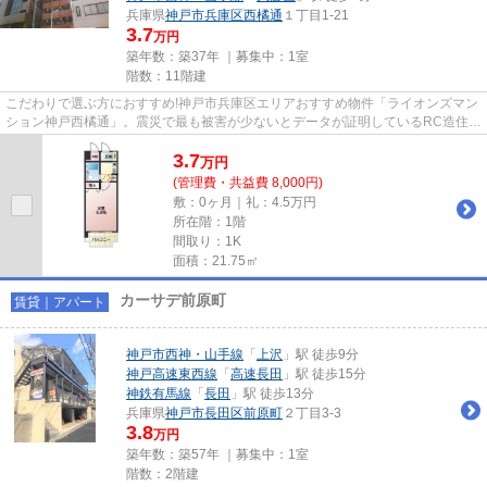
兵庫県
神戸市兵庫区
西橘通
１丁目1-21
3.7
万円
築年数：築37年 ｜募集中：
1室
階数：11階建
こだわりで選ぶ方におすすめ!神戸市兵庫区エリアおすすめ物件「ライオンズマン
ション神戸西橘通」。震災で最も被害が少ないとデータが証明しているRC造住
宅。この物件ならば新築よりも...
3.7
万
円
(管理費・共益費 8,000円)
敷：0ヶ月｜礼：4.5万円
所在階：1階
間取り：1K
面積：21.75㎡
カーサデ前原町
賃貸｜アパート
神戸市西神・山手線
「
上沢
」駅 徒歩9分
神戸高速東西線
「
高速長田
」駅 徒歩15分
神鉄有馬線
「
長田
」駅 徒歩13分
兵庫県
神戸市長田区
前原町
２丁目3-3
3.8
万円
築年数：築57年 ｜募集中：
1室
階数：2階建