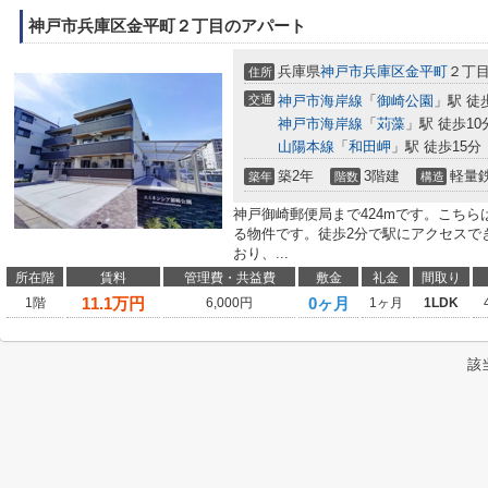
神戸市兵庫区金平町２丁目のアパート
兵庫県
神戸市兵庫区
金平町
２丁
住所
交通
神戸市海岸線
「
御崎公園
」駅 徒
神戸市海岸線
「
苅藻
」駅 徒歩10
山陽本線
「
和田岬
」駅 徒歩15分
築2年
3階建
軽量
築年
階数
構造
神戸御崎郵便局まで424mです。こち
る物件です。徒歩2分で駅にアクセスでき
おり、...
所在階
賃料
管理費・共益費
敷金
礼金
間取り
11.1
万円
0ヶ月
1階
6,000円
1ヶ月
1LDK
該