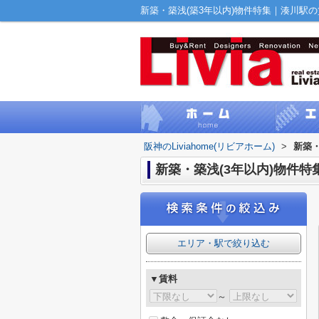
新築・築浅(築3年以内)物件特集｜湊川駅の賃貸
阪神のLiviahome(リビアホーム)
>
新築・
新築・築浅(3年以内)物件特
エリア・駅で絞り込む
▼賃料
～