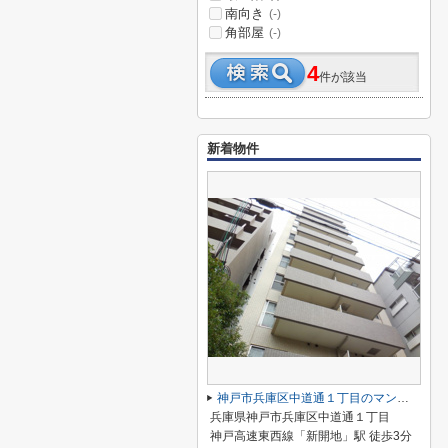
南向き
(-)
角部屋
(-)
4
件が該当
新着物件
神戸市兵庫区中道通１丁目のマンション
兵庫県神戸市兵庫区中道通１丁目
神戸高速東西線「新開地」駅 徒歩3分