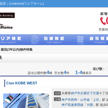
｜Liviahome(リビアホーム)
営業時
築浅(3年以内)物件特集
集
並び順：
4
4
1-4
該当公開件数
棟 空き数
件
棟表示
Cion KOBE WEST
兵庫県
神戸市兵庫区
下沢通
６丁
住所
交通
神戸市西神・山手線
「
上沢
」駅 
神戸高速東西線
「
大開
」駅 徒歩