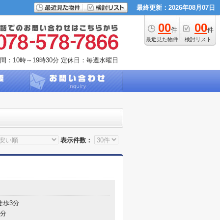
最終更新：2026年08月07日
00
00
件
件
最近見た物件
検討リスト
間：10時～19時30分
定休日：毎週水曜日
表示件数：
目
徒歩3分
6分