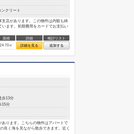
コンクリート
兵庫支店があります。この物件は内観も綺
ています。初期費用をカードでお支払い
面積
詳細
検討リスト
24.70㎡
詳細を見る
追加する
目
徒歩13分
歩15分
局があります。こちらの物件はアパートで
の良く海を見ながら散歩できます。近く