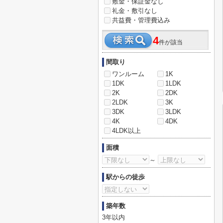
敷金・保証金なし
礼金・敷引なし
共益費・管理費込み
4
件が該当
間取り
ワンルーム
1K
1DK
1LDK
2K
2DK
2LDK
3K
3DK
3LDK
4K
4DK
4LDK以上
面積
～
駅からの徒歩
築年数
3年以内