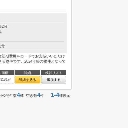
目
歩2分
分
鉄骨
らは初期費用をカードでお支払いいただけ
る物件です。2024年築の物件となって
面積
詳細
検討リスト
42.81㎡
詳細を見る
追加する
4
4
1-4
当公開件数
棟 空き数
件
棟表示