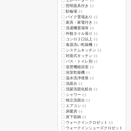
エレベーター
(-)
照明器具付き
(-)
駐輪場
(-)
バイク置場あり
(-)
家具・家電付き
(-)
洗濯機置場有
(-)
外観タイル張り
(-)
コンロ２口以上
(-)
食器洗い乾燥機
(-)
システムキッチン
(-)
対面式キッチン
(-)
バス・トイレ別
(-)
追焚機能浴室
(-)
浴室乾燥機
(-)
温水洗浄便座
(-)
洗面台
(-)
洗髪洗面化粧台
(-)
シャワー
(-)
独立洗面台
(-)
エアコン
(-)
床暖房
(-)
床下収納
(-)
ウォークインクロゼット
(-)
ウォークインシューズクロゼット