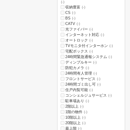
(-)
収納豊富
(-)
CS
(-)
BS
(-)
CATV
(-)
光ファイバー
(-)
インターネット対応
(-)
オートロック
(-)
TVモニタ付インターホン
(-)
宅配ボックス
(-)
24時間緊急通報システム
(-)
ディンプルキー
(-)
防犯カメラ
(-)
24時間有人管理
(-)
フロントサービス
(-)
24時間ゴミ出し可
(-)
住戸内覧可能
(-)
コンシェルジュサービス
(-)
駐車場あり
(-)
2階以上
(-)
1階の物件
(-)
10階以上
(-)
20階以上
(-)
最上階
(-)