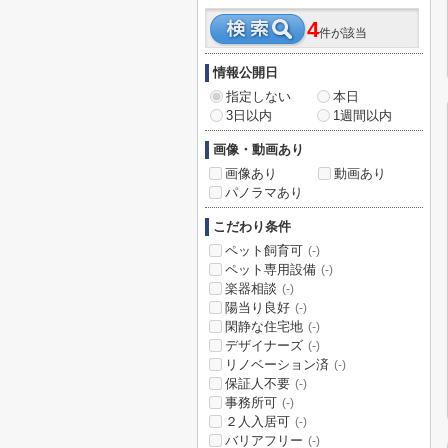
4
件が該当
情報公開日
指定しない
本日
3日以内
1週間以内
画像・動画あり
画像あり
動画あり
パノラマあり
こだわり条件
ペット飼育可
(-)
ペット専用設備
(-)
楽器相談
(-)
陽当り良好
(-)
閑静な住宅地
(-)
デザイナーズ
(-)
リノベーション済
(-)
保証人不要
(-)
事務所可
(-)
２人入居可
(-)
バリアフリー
(-)