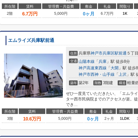
所在階
賃料
管理費・共益費
敷金
礼金
間取り
6.7
万円
0ヶ月
2階
5,000円
6.7万円
1K
エムライズ兵庫駅前通
兵庫県
神戸市兵庫区
駅前通
５丁
住所
交通
山陽本線
「
兵庫
」駅 徒歩8分
神戸高速東西線
「
大開
」駅 徒歩
神戸市西神・山手線
「
上沢
」駅 
築2年
3階建
軽量
築年
階数
構造
ぜひ一度見ていただきたい、「エムライ
ター西市民病院までのアクセスが楽。徒
でき...
所在階
賃料
管理費・共益費
敷金
礼金
間取り
10.6
万円
0ヶ月
3階
5,000円
2ヶ月
1LDK