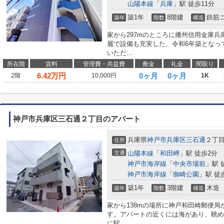
山陽本線
「
兵庫
」駅 徒歩11分
築1年
8階建
鉄筋
築年
階数
構造
家から297mのところに播州信用金庫
麗で設備も充実した、令和6年築となっ
いただ...
所在階
賃料
管理費・共益費
敷金
礼金
間取り
6.42
万円
0ヶ月
0ヶ月
2階
10,000円
1K
神戸市兵庫区三石通２丁目のアパート
兵庫県
神戸市兵庫区
三石通
２丁
住所
交通
山陽本線
「
和田岬
」駅 徒歩2分
神戸市海岸線
「
中央市場前
」駅 
神戸市海岸線
「
御崎公園
」駅 徒
築1年
3階建
木造
築年
階数
構造
家から138mの場所に神戸和田崎郵便
す。アパートの近くには海があり、眺め
に駅...