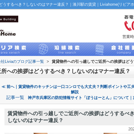
するべき？しないのはマナー違反？｜湊川駅の賃貸｜Liviahome(リビアホ
営業時
社Liviaのブログ記事一覧
>
賃貸物件への引っ越しでご近所への挨拶はどう
近所への挨拶はどうするべき？しないのはマナー違反？
≪ 前へ｜賃貸物件のキッチンは一口コンロでも大丈夫？判断ポイントや工
解説
記事一覧
神戸市兵庫区の防犯情報サイト「ぼうはーとん」について｜
賃貸物件への引っ越しでご近所への挨拶はどうするべ
しないのはマナー違反？
20