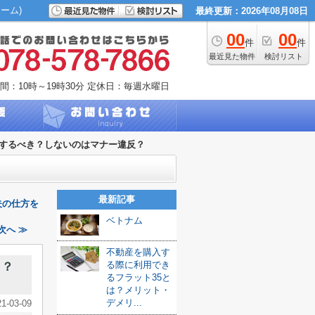
ーム)
最終更新：2026年08月08日
00
00
件
件
最近見た物件
検討リスト
間：10時～19時30分
定休日：毎週水曜日
するべき？しないのはマナー違反？
最新記事
夫の仕方を
ベトナム
次へ ≫
不動産を購入す
る際に利用でき
き？
るフラット35と
は？メリット・
デメリ...
21-03-09