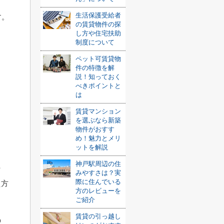
生活保護受給者
す。
の賃貸物件の探
し方や住宅扶助
制度について
ペット可賃貸物
件の特徴を解
説！知っておく
べきポイントと
は
賃貸マンション
を選ぶなら新築
物件がおすす
め！魅力とメリ
ットを解説
神戸駅周辺の住
た
みやすさは？実
際に住んでいる
え方
方のレビューを
ご紹介
賃貸の引っ越し
の