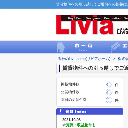
賃貸物件への引っ越しでご近所への挨拶はどう
阪神のLiviahome(リビアホーム)
>
株式会
賃貸物件への引っ越しでご
掲載物件数
件
公開物件数
件
本日の更新件数
件
2021-10-03
☆売買・収益物件も