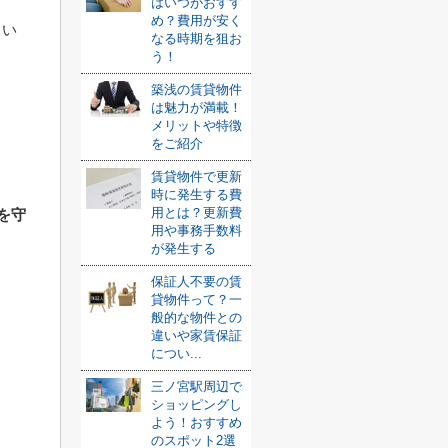
はいつがおすす
め？費用が安く
よい
なる時期を狙お
う！
築浅の賃貸物件
。
は魅力が満載！
メリットや特徴
をご紹介
賃貸物件で更新
時に発生する費
用とは？更新費
を守
用や事務手数料
が発生する
保証人不要の賃
貸物件って？一
般的な物件との
違いや家賃保証
につい...
三ノ宮駅周辺で
ショッピングし
よう！おすすめ
のスポット2選