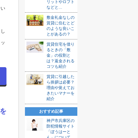
リットやロフト
などと...
ない
敷金礼金なしの
賃貸に住むとど
のような良いこ
うし
とがあるの？
リッ
賃貸住宅を借り
るときの「敷
金」の役割と
は？返金される
コツも紹介
賃貸に引越した
ら挨拶は必要？
理由や覚えてお
きたいマナーを
紹介
を
おすすめ記事
神戸市兵庫区の
防犯情報サイト
「ぼうはーと
き
ん」について