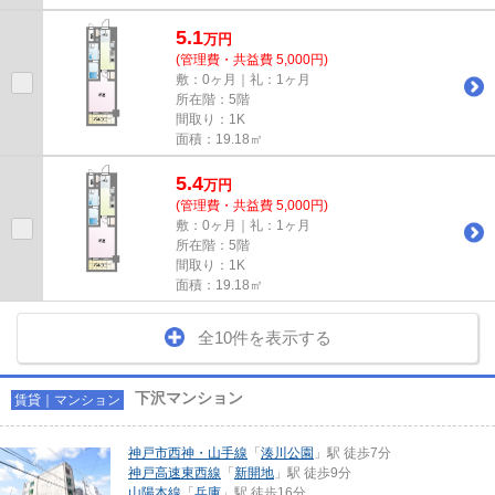
5.1
万
円
(管理費・共益費 5,000円)
敷：0ヶ月｜礼：1ヶ月
所在階：5階
間取り：1K
面積：19.18㎡
5.4
万
円
(管理費・共益費 5,000円)
敷：0ヶ月｜礼：1ヶ月
所在階：5階
間取り：1K
面積：19.18㎡
全10件を表示する
下沢マンション
賃貸｜マンション
神戸市西神・山手線
「
湊川公園
」駅 徒歩7分
神戸高速東西線
「
新開地
」駅 徒歩9分
山陽本線
「
兵庫
」駅 徒歩16分