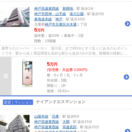
神戸高速東西線
「
新開地
」駅 徒歩1分
神戸市西神・山手線
「
湊川公園
」駅 徒歩3分
東海道本線
「
神戸
」駅 徒歩10分
兵庫県
神戸市兵庫区
水木通
１丁目
5
万円
築年数：築33年 ｜募集中：
1室
階数：10階建
最寄りのスーパー「トーホー 湊川店」まで491mとすぐ近くにあるのもポイン
トです。駅から近く周辺環境も良好な駅から徒歩1分の立地。階層差の移動に便
利なエレベーターがついています...
5
万
円
(管理費・共益費 3,000円)
敷：0ヶ月｜礼：1ヶ月
所在階：5階
間取り：1R
面積：26.63㎡
ケイアンドエスマンション
賃貸｜マンション
山陽本線
「
兵庫
」駅 徒歩6分
神戸高速東西線
「
大開
」駅 徒歩15分
神戸高速東西線
「
高速長田
」駅 徒歩15分