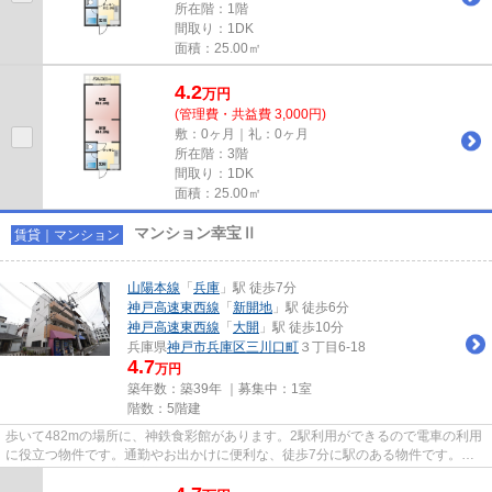
所在階：1階
間取り：1DK
面積：25.00㎡
4.2
万
円
(管理費・共益費 3,000円)
敷：0ヶ月｜礼：0ヶ月
所在階：3階
間取り：1DK
面積：25.00㎡
マンション幸宝Ⅱ
賃貸｜マンション
山陽本線
「
兵庫
」駅 徒歩7分
神戸高速東西線
「
新開地
」駅 徒歩6分
神戸高速東西線
「
大開
」駅 徒歩10分
兵庫県
神戸市兵庫区
三川口町
３丁目6-18
4.7
万円
築年数：築39年 ｜募集中：
1室
階数：5階建
歩いて482mの場所に、神鉄食彩館があります。2駅利用ができるので電車の利用
に役立つ物件です。通勤やお出かけに便利な、徒歩7分に駅のある物件です。設
備充実、防犯性も高い安心のマ...