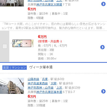
神戸市西神・山手線
「
上沢
」駅 徒歩5分
兵庫県
神戸市兵庫区
大開通
７丁目
6
万円
築年数：築15年 ｜募集中：
1室
階数：6階建
「TMコート大開」のここがイチオシ。窓の外には素晴らしい景色が広がるマンシ
ョンです。最寄が2駅ある2駅利用可物件は、魅力的な物件だといえます。階層差
の移動に便利なエレベーター...
6
万
円
(管理費・共益費 -)
敷：0万円｜礼：6万円
所在階：3階
間取り：1K
面積：30.00㎡
ヴィータ塚本通
賃貸｜マンション
山陽本線
「
兵庫
」駅 徒歩3分
神戸高速東西線
「
大開
」駅 徒歩5分
神戸市西神・山手線
「
上沢
」駅 徒歩13分
兵庫県
神戸市兵庫区
塚本通
５丁目1-7
6
万円
築年数：築25年 ｜募集中：
1室
階数：10階建