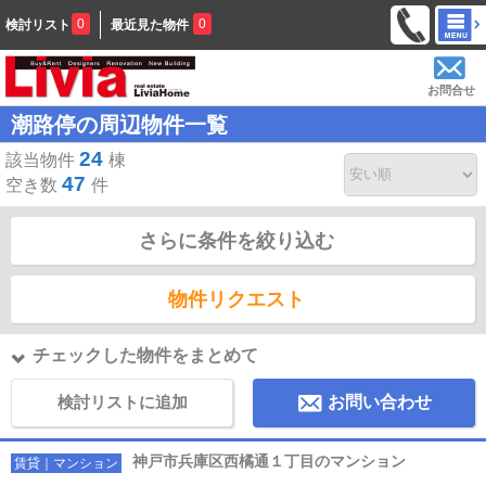
0
0
検討リスト
最近見た物件
お問合せ
潮路停の周辺物件一覧
24
該当物件
棟
47
空き数
件
さらに条件を絞り込む
物件リクエスト
チェックした物件をまとめて
検討リストに追加
お問い合わせ
神戸市兵庫区西橘通１丁目のマンション
賃貸｜マンション