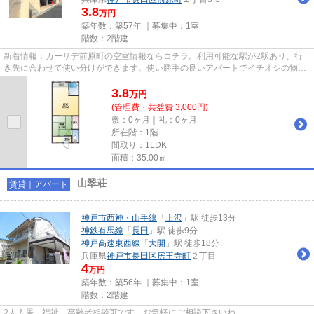
3.8
万円
築年数：築57年 ｜募集中：
1室
階数：2階建
新着情報：カーサデ前原町の空室情報ならコチラ。利用可能な駅が2駅あり、行
き先に合わせて使い分けができます。使い勝手の良いアパートでイチオシの物件
です。こだわりの条件として多...
3.8
万
円
(管理費・共益費 3,000円)
敷：0ヶ月｜礼：0ヶ月
所在階：1階
間取り：1LDK
面積：35.00㎡
山翠荘
賃貸｜アパート
神戸市西神・山手線
「
上沢
」駅 徒歩13分
神鉄有馬線
「
長田
」駅 徒歩9分
神戸高速東西線
「
大開
」駅 徒歩18分
兵庫県
神戸市長田区
房王寺町
２丁目
4
万円
築年数：築56年 ｜募集中：
1室
階数：2階建
2人入居、福祉、高齢者相談可です。お気軽にご相談下さいね。