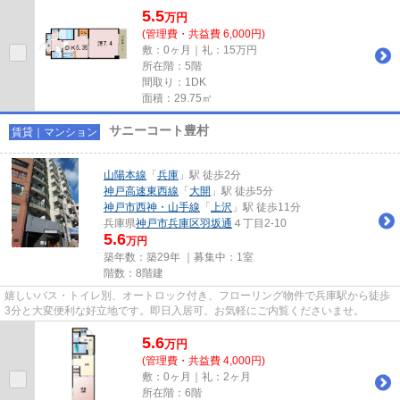
5.5
万
円
(管理費・共益費 6,000円)
敷：0ヶ月｜礼：15万円
所在階：5階
間取り：1DK
面積：29.75㎡
サニーコート豊村
賃貸｜マンション
山陽本線
「
兵庫
」駅 徒歩2分
神戸高速東西線
「
大開
」駅 徒歩5分
神戸市西神・山手線
「
上沢
」駅 徒歩11分
兵庫県
神戸市兵庫区
羽坂通
４丁目2-10
5.6
万円
築年数：築29年 ｜募集中：
1室
階数：8階建
嬉しいバス・トイレ別、オートロック付き、フローリング物件で兵庫駅から徒歩
3分と大変便利な好立地です。即日入居可。お気軽にご内覧くださいませ。
5.6
万
円
(管理費・共益費 4,000円)
敷：0ヶ月｜礼：2ヶ月
所在階：6階