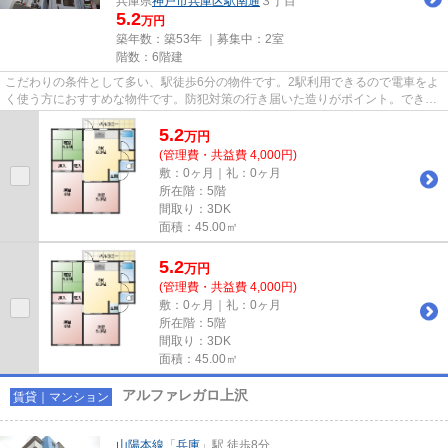
兵庫県
神戸市兵庫区
駅南通
３丁目
5.2
万円
築年数：築53年 ｜募集中：
2室
階数：6階建
こだわりの条件として多い、駅徒歩6分の物件です。2駅利用できるので電車をよ
く使う方におすすめな物件です。防犯対策の行き届いた造りがポイント。できる
だけ早めに不動産情報を集め...
5.2
万
円
(管理費・共益費 4,000円)
敷：0ヶ月｜礼：0ヶ月
所在階：5階
間取り：3DK
面積：45.00㎡
5.2
万
円
(管理費・共益費 4,000円)
敷：0ヶ月｜礼：0ヶ月
所在階：5階
間取り：3DK
面積：45.00㎡
アルファレガロ上沢
賃貸｜マンション
山陽本線
「
兵庫
」駅 徒歩8分