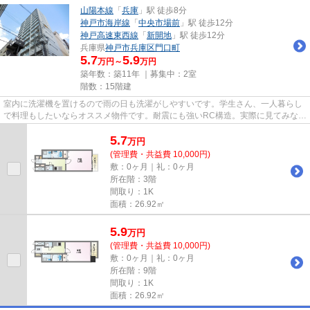
山陽本線
「
兵庫
」駅 徒歩8分
神戸市海岸線
「
中央市場前
」駅 徒歩12分
神戸高速東西線
「
新開地
」駅 徒歩12分
兵庫県
神戸市兵庫区
門口町
5.7
5.9
万円～
万円
築年数：築11年 ｜募集中：
2室
階数：15階建
室内に洗濯機を置けるので雨の日も洗濯がしやすいです。学生さん、一人暮らし
で料理もしたいならオススメ物件です。耐震にも強いRC構造。実際に見てみない
ことにはお部屋選びはできま...
5.7
万
円
(管理費・共益費 10,000円)
敷：0ヶ月｜礼：0ヶ月
所在階：3階
間取り：1K
面積：26.92㎡
5.9
万
円
(管理費・共益費 10,000円)
敷：0ヶ月｜礼：0ヶ月
所在階：9階
間取り：1K
面積：26.92㎡