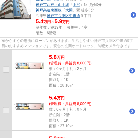
神戸市西神・山手線
「
上沢
」駅 徒歩3分
神戸高速東西線
「
大開
」駅 徒歩3分
兵庫県
神戸市兵庫区
中道通
９丁目
5.4
5.9
万円～
万円
築年数：築19年 ｜募集中：
4室
階数：6階建
家からすぐの場所にローソンがあります。生活しやすい神戸市兵庫区中道通9丁
目のおすすめマンションです。安心の玄関オートロック、防犯カメラ付きです。
空室なので、即入居可です。一...
5.8
万
円
(管理費・共益費 8,000円)
敷：0ヶ月｜礼：2ヶ月
所在階：1階
間取り：1K
面積：28.10㎡
5.4
万
円
(管理費・共益費 8,000円)
敷：0ヶ月｜礼：0ヶ月
所在階：2階
間取り：1K
面積：27.10㎡