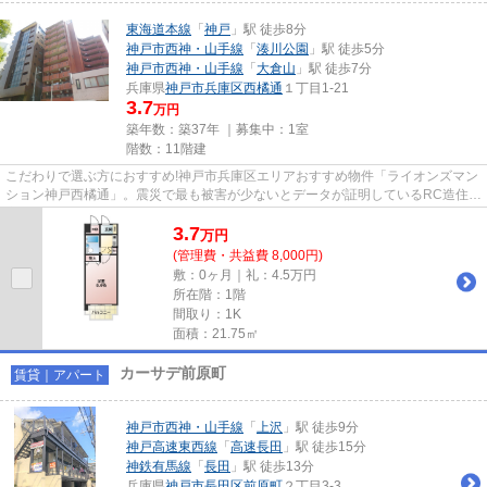
東海道本線
「
神戸
」駅 徒歩8分
神戸市西神・山手線
「
湊川公園
」駅 徒歩5分
神戸市西神・山手線
「
大倉山
」駅 徒歩7分
兵庫県
神戸市兵庫区
西橘通
１丁目1-21
3.7
万円
築年数：築37年 ｜募集中：
1室
階数：11階建
こだわりで選ぶ方におすすめ!神戸市兵庫区エリアおすすめ物件「ライオンズマン
ション神戸西橘通」。震災で最も被害が少ないとデータが証明しているRC造住
宅。この物件ならば新築よりも...
3.7
万
円
(管理費・共益費 8,000円)
敷：0ヶ月｜礼：4.5万円
所在階：1階
間取り：1K
面積：21.75㎡
カーサデ前原町
賃貸｜アパート
神戸市西神・山手線
「
上沢
」駅 徒歩9分
神戸高速東西線
「
高速長田
」駅 徒歩15分
神鉄有馬線
「
長田
」駅 徒歩13分
兵庫県
神戸市長田区
前原町
２丁目3-3