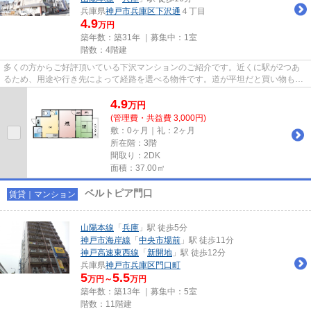
兵庫県
神戸市兵庫区
下沢通
４丁目
4.9
万円
築年数：築31年 ｜募集中：
1室
階数：4階建
多くの方からご好評頂いている下沢マンションのご紹介です。近くに駅が2つあ
るため、用途や行き先によって経路を選べる物件です。道が平坦だと買い物も快
適にできますね。こちらはマン...
4.9
万
円
(管理費・共益費 3,000円)
敷：0ヶ月｜礼：2ヶ月
所在階：3階
間取り：2DK
面積：37.00㎡
ベルトピア門口
賃貸｜マンション
山陽本線
「
兵庫
」駅 徒歩5分
神戸市海岸線
「
中央市場前
」駅 徒歩11分
神戸高速東西線
「
新開地
」駅 徒歩12分
兵庫県
神戸市兵庫区
門口町
5
5.5
万円～
万円
築年数：築13年 ｜募集中：
5室
階数：11階建