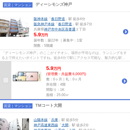
ディーシモンズ神戸
賃貸｜マンション
阪神本線
「
春日野道
」駅 徒歩4分
阪急神戸本線
「
春日野道
」駅 徒歩7分
兵庫県
神戸市中央区
吾妻通
２丁目
5.9
万円
築年数：築22年 ｜募集中：
1室
階数：5階建
「ディーシモンズ神戸」のここがイチオシ。場所が平坦なのは、ランニングをす
る上で抑えたいポイントですね。徒歩4分で駅にアクセス可能な、魅力的な駅近
物件です。付近にある2つの駅...
5.9
万
円
(管理費・共益費 6,000円)
敷：0ヶ月｜礼：0ヶ月
所在階：4階
間取り：1K
面積：25.00㎡
TMコート大開
賃貸｜マンション
山陽本線
「
兵庫
」駅 徒歩5分
神戸高速東西線
「
大開
」駅 徒歩2分