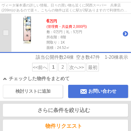
ヴィータ塚本通の詳しい情報。日々の買い物も近くに関西スーパー 兵庫店
(209m)があるので楽々。こちらの物件は近くに駅が2駅ありますので利便性の良
いマンション。階層差の移動に便利...
6
万
円
(管理費・共益費 2,000円)
敷：0万円｜礼：5万円
所在階：8階
間取り：1K
面積：24.52㎡
該当公開件数
24
棟 空き数
47
件
1-20
棟表示
1
2
<<前へ
次へ>>
最初
チェックした物件をまとめて
検討リストに追加
お問い合わせ
さらに条件を絞り込む
物件リクエスト