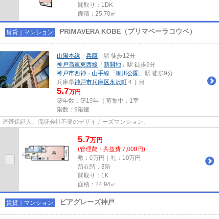
間取り：1DK
面積：25.70㎡
PRIMAVERA KOBE（プリマベーラコウベ）
賃貸｜マンション
山陽本線
「
兵庫
」駅 徒歩12分
神戸高速東西線
「
新開地
」駅 徒歩2分
神戸市西神・山手線
「
湊川公園
」駅 徒歩9分
兵庫県
神戸市兵庫区
永沢町
４丁目
5.7
万円
築年数：築19年 ｜募集中：
1室
階数：9階建
連帯保証人、保証会社不要のデザイナーズマンション。
5.7
万
円
(管理費・共益費 7,000円)
敷：0万円｜礼：10万円
所在階：3階
間取り：1K
面積：24.94㎡
ピアグレーズ神戸
賃貸｜マンション