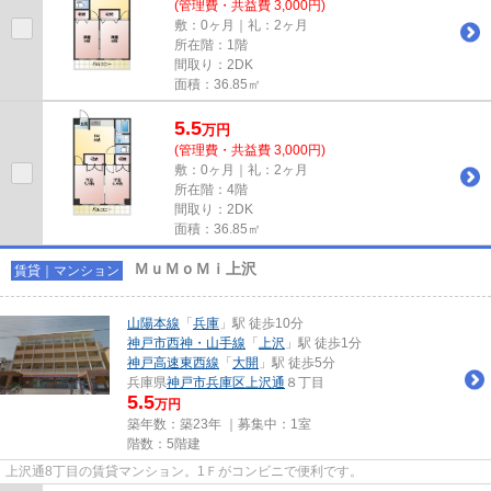
(管理費・共益費 3,000円)
敷：0ヶ月｜礼：2ヶ月
所在階：1階
間取り：2DK
面積：36.85㎡
5.5
万
円
(管理費・共益費 3,000円)
敷：0ヶ月｜礼：2ヶ月
所在階：4階
間取り：2DK
面積：36.85㎡
ＭｕＭｏＭｉ上沢
賃貸｜マンション
山陽本線
「
兵庫
」駅 徒歩10分
神戸市西神・山手線
「
上沢
」駅 徒歩1分
神戸高速東西線
「
大開
」駅 徒歩5分
兵庫県
神戸市兵庫区
上沢通
８丁目
5.5
万円
築年数：築23年 ｜募集中：
1室
階数：5階建
上沢通8丁目の賃貸マンション。1Ｆがコンビニで便利です。