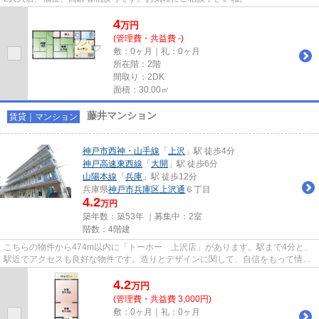
4
万
円
(管理費・共益費 -)
敷：0ヶ月｜礼：0ヶ月
所在階：2階
間取り：2DK
面積：30.00㎡
藤井マンション
賃貸｜マンション
神戸市西神・山手線
「
上沢
」駅 徒歩4分
神戸高速東西線
「
大開
」駅 徒歩6分
山陽本線
「
兵庫
」駅 徒歩12分
兵庫県
神戸市兵庫区
上沢通
６丁目
4.2
万円
築年数：築53年 ｜募集中：
2室
階数：4階建
こちらの物件から474m以内に「トーホー 上沢店」があります。駅まで4分と、
駅近でアクセスも良好な物件です。造りとデザインに関して、自信をもって情報
を提供できるマンションです。...
4.2
万
円
(管理費・共益費 3,000円)
敷：0ヶ月｜礼：0ヶ月