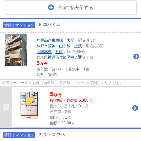
全5件を表示する
ヒロハイム
賃貸｜マンション
神戸高速東西線
「
大開
」駅 徒歩3分
神戸市西神・山手線
「
上沢
」駅 徒歩3分
山陽本線
「
兵庫
」駅 徒歩8分
兵庫県
神戸市兵庫区
中道通
６丁目
5
万円
築年数：築29年 ｜募集中：
1室
階数：3階建
関西スーパー近くで買い物便利。 各沿線にアクセス便利なエリアです。
5
万
円
(管理費・共益費 5,000円)
敷：0ヶ月｜礼：0ヶ月
所在階：2階
間取り：1R
面積：23.00㎡
カサ・コウベ
賃貸｜マンション