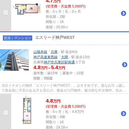
4.7
万
円
(管理費・共益費 5,000円)
敷：0ヶ月｜礼：0ヶ月
所在階：2階
間取り：1K
面積：20.00㎡
エスリード神戸WEST
賃貸｜マンション
山陽本線
「
兵庫
」駅 徒歩6分
神戸高速東西線
「
大開
」駅 徒歩13分
兵庫県
神戸市兵庫区
駅南通
３丁目
4.8
5.4
万円～
万円
築年数：築15年 ｜募集中：
10室
階数：9階建
当社イチオシの物件「エスリード神戸WEST」、おすすめです。急なお引っ越し
で資金面に不安のある方も安心の、敷金ゼロ円物件。魅力的な中古物件。住み替
えがスムーズに行える現在空き...
4.8
万
円
(管理費・共益費 5,000円)
敷：0ヶ月｜礼：4.8万円
所在階：4階
間取り：1K
面積：19.18㎡