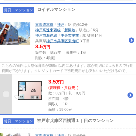
ロイヤルマンション
賃貸｜マンション
東海道本線
「
神戸
」駅 徒歩12分
神戸高速東西線
「
新開地
」駅 徒歩16分
神戸市海岸線
「
中央市場前
」駅 徒歩14分
兵庫県
神戸市兵庫区
東出町
３丁目
3.5
万円
築年数：築28年 ｜募集中：
1室
階数：4階建
こちらの物件は大慈保育園が369m以内にあります。駅が周辺に2つあるので行動
範囲が広がります。クレジットカードで初期費用がお支払いいただけるので、決
済の手間が軽減できます。こち...
3.5
万
円
(管理費・共益費 -)
敷：0万円｜礼：0万円
所在階：4階
間取り：1R
面積：19.00㎡
神戸市兵庫区西橘通１丁目のマンション
賃貸｜マンション
東海道本線
「
神戸
」駅 徒歩8分