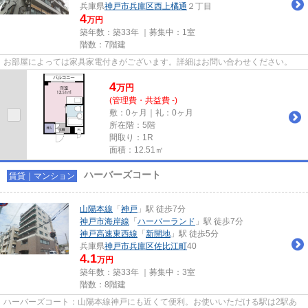
兵庫県
神戸市兵庫区
西上橘通
２丁目
4
万円
築年数：築33年 ｜募集中：
1室
階数：7階建
お部屋によっては家具家電付きがございます。詳細はお問い合わせください。
4
万
円
(管理費・共益費 -)
敷：0ヶ月｜礼：0ヶ月
所在階：5階
間取り：1R
面積：12.51㎡
ハーバーズコート
賃貸｜マンション
山陽本線
「
神戸
」駅 徒歩7分
神戸市海岸線
「
ハーバーランド
」駅 徒歩7分
神戸高速東西線
「
新開地
」駅 徒歩5分
兵庫県
神戸市兵庫区
佐比江町
40
4.1
万円
築年数：築33年 ｜募集中：
3室
階数：8階建
ハーバーズコート：山陽本線神戸にも近くて便利。お使いいただける駅は2駅あ