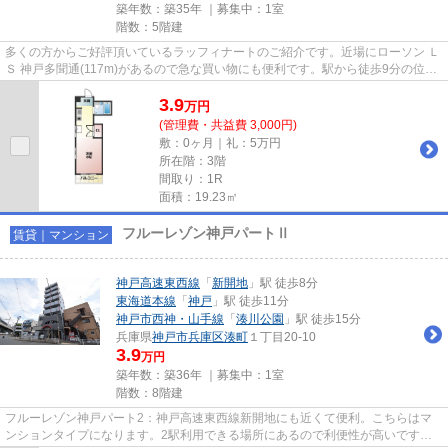
築年数：築35年 ｜募集中：
1室
階数：5階建
多くの方からご好評頂いているラッフィナートのご紹介です。近場にローソン Ｌ
Ｓ 神戸多聞通(117m)があるので急な買い物にも便利です。駅から徒歩9分の位置
にある物件なので、電車の利...
3.9
万
円
(管理費・共益費 3,000円)
敷：0ヶ月｜礼：5万円
所在階：3階
間取り：1R
面積：19.23㎡
フルーレゾン神戸パートⅡ
賃貸｜マンション
神戸高速東西線
「
新開地
」駅 徒歩8分
東海道本線
「
神戸
」駅 徒歩11分
神戸市西神・山手線
「
湊川公園
」駅 徒歩15分
兵庫県
神戸市兵庫区
湊町
１丁目20-10
3.9
万円
築年数：築36年 ｜募集中：
1室
階数：8階建
フルーレゾン神戸パート2：神戸高速東西線新開地にも近くて便利。こちらはマ
ンションタイプになります。2駅利用できる場所にあるので利便性が高いです。