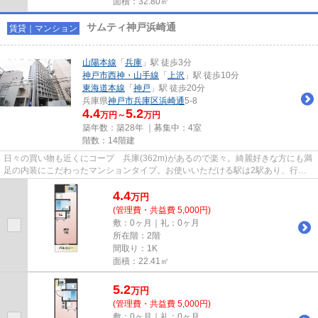
面積：32.80㎡
サムティ神戸浜崎通
賃貸｜マンション
山陽本線
「
兵庫
」駅 徒歩3分
神戸市西神・山手線
「
上沢
」駅 徒歩10分
東海道本線
「
神戸
」駅 徒歩20分
兵庫県
神戸市兵庫区
浜崎通
5-8
4.4
5.2
万円～
万円
築年数：築28年 ｜募集中：
4室
階数：14階建
日々の買い物も近くにコープ 兵庫(362m)があるので楽々。綺麗好きな方にも満
足の内装にこだわったマンションタイプ。お使いいただける駅は2駅あり、行き
先に応じて使い分けができます...
4.4
万
円
(管理費・共益費 5,000円)
敷：0ヶ月｜礼：0ヶ月
所在階：2階
間取り：1K
面積：22.41㎡
5.2
万
円
(管理費・共益費 5,000円)
敷：0ヶ月｜礼：0ヶ月