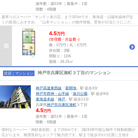
築年数：築53年 ｜募集中：
1室
階数：4階建
最寄りのスーパー「サンディ湊川店」まで383mです。東海道・山陽本線神戸近
くの新居におすすめ、『山本マンション』の物件情報。景色や日当たりにこだわ
ったお部屋探しをしている方に...
4.5
万
円
(管理費・共益費 -)
敷：0万円｜礼：0万円
所在階：3階
間取り：1DK
面積：26.25㎡
神戸市兵庫区湊町３丁目のマンション
賃貸｜マンション
神戸高速東西線
「
新開地
」駅 徒歩3分
神戸市西神・山手線
「
湊川公園
」駅 徒歩9分
東海道本線
「
神戸
」駅 徒歩11分
兵庫県
神戸市兵庫区
湊町
３丁目
4.5
万円
築年数：築51年 ｜募集中：
1室
階数：6階建
便利なスーパー「神鉄食彩館」まで266mです。2駅利用可能な物件で移動範囲が
広がります。眺望良好なエリアで魅力的です。駅まで徒歩3分の位置に立地す