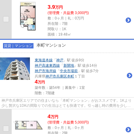
平坦な場所にあるマンションな...
3.9
万
円
(管理費・共益費 3,000円)
敷：0ヶ月｜礼：0万円
所在階：7階
間取り：1K
面積：19.48㎡
本町マンション
賃貸｜マンション
東海道本線
「
神戸
」駅 徒歩9分
神戸高速東西線
「
新開地
」駅 徒歩14分
神戸市海岸線
「
中央市場前
」駅 徒歩7分
兵庫県
神戸市兵庫区
本町
１丁目
4
万円
築年数：築54年 ｜募集中：
1室
階数：7階建
神戸市兵庫区エリアでの住まいなら「本町マンション」がおススメです。1Kより
少し贅沢な1DKの間取りでの生活はとても快適です。引っ越し時の費用を少しで
も抑えたい方向け。学生の方に...
4
万
円
(管理費・共益費 5,000円)
敷：0ヶ月｜礼：0ヶ月
所在階：2階