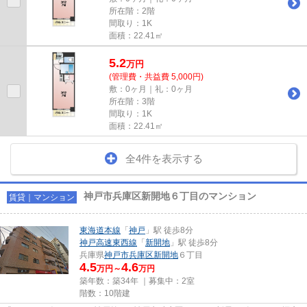
所在階：2階
間取り：1K
面積：22.41㎡
5.2
万
円
(管理費・共益費 5,000円)
敷：0ヶ月｜礼：0ヶ月
所在階：3階
間取り：1K
面積：22.41㎡
全4件を表示する
神戸市兵庫区新開地６丁目のマンション
賃貸｜マンション
東海道本線
「
神戸
」駅 徒歩8分
神戸高速東西線
「
新開地
」駅 徒歩8分
兵庫県
神戸市兵庫区
新開地
６丁目
4.5
4.6
万円～
万円
築年数：築34年 ｜募集中：
2室
階数：10階建