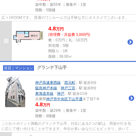
築年数：築55年 ｜募集中：
1室
階数：5階建
広々1ROOMです。 普通のワンルームでは手狭な方にオススメでございます。
4.8
万
円
(管理費・共益費 3,000円)
敷：0万円｜礼：10万円
所在階：5階
間取り：1R
面積：36.00㎡
グランテ下山手
賃貸｜マンション
神戸高速東西線
「
西元町
」駅 徒歩3分
阪急神戸本線
「
神戸三宮
」駅 徒歩9分
東海道本線
「
神戸
」駅 徒歩11分
兵庫県
神戸市中央区
下山手通
８丁目7-9
4.8
万円
築年数：築29年 ｜募集中：
1室
階数：8階建
こだわりポイント満載のグランテ下山手。付近にある2つの駅は、用途や行き先
に応じて使い分けることができます。外出が多いあなたにもピッタリ。歩いても
自転車に乗っても疲れないの立...