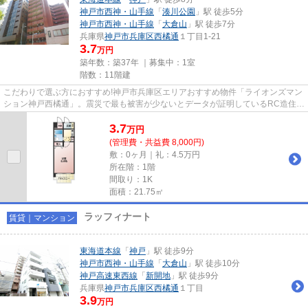
神戸市西神・山手線
「
湊川公園
」駅 徒歩5分
神戸市西神・山手線
「
大倉山
」駅 徒歩7分
兵庫県
神戸市兵庫区
西橘通
１丁目1-21
3.7
万円
築年数：築37年 ｜募集中：
1室
階数：11階建
こだわりで選ぶ方におすすめ!神戸市兵庫区エリアおすすめ物件「ライオンズマン
ション神戸西橘通」。震災で最も被害が少ないとデータが証明しているRC造住
宅。この物件ならば新築よりも...
3.7
万
円
(管理費・共益費 8,000円)
敷：0ヶ月｜礼：4.5万円
所在階：1階
間取り：1K
面積：21.75㎡
ラッフィナート
賃貸｜マンション
東海道本線
「
神戸
」駅 徒歩9分
神戸市西神・山手線
「
大倉山
」駅 徒歩10分
神戸高速東西線
「
新開地
」駅 徒歩9分
兵庫県
神戸市兵庫区
西橘通
１丁目
3.9
万円