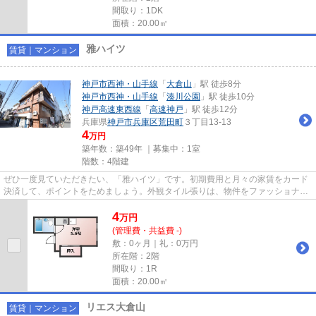
間取り：1DK
面積：20.00㎡
雅ハイツ
賃貸｜マンション
神戸市西神・山手線
「
大倉山
」駅 徒歩8分
神戸市西神・山手線
「
湊川公園
」駅 徒歩10分
神戸高速東西線
「
高速神戸
」駅 徒歩12分
兵庫県
神戸市兵庫区
荒田町
３丁目13-13
4
万円
築年数：築49年 ｜募集中：
1室
階数：4階建
ぜひ一度見ていただきたい、「雅ハイツ」です。初期費用と月々の家賃をカード
決済して、ポイントをためましょう。外観タイル張りは、物件をファッショナブ
ルに見せます。設備良し・外...
4
万
円
(管理費・共益費 -)
敷：0ヶ月｜礼：0万円
所在階：2階
間取り：1R
面積：20.00㎡
リエス大倉山
賃貸｜マンション