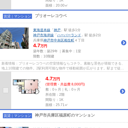
間取り：1K
面積：20.00㎡
プリオーレコウベ
賃貸｜マンション
東海道本線
「
神戸
」駅 徒歩1分
神戸市海岸線
「
ハーバーランド
」駅 徒歩2分
兵庫県
神戸市中央区
相生町
４丁目
4.7
万円
築年数：築29年 ｜募集中：
1室
階数：10階建
新着情報：プリオーレコウベの空室情報ならコチラ。素敵な景色が堪能できる、
地上10階建ての物件。2駅利用可能な物件で移動範囲が広がります。駅まで徒歩1
分の立地が魅力的な、利便性...
4.7
万
円
(管理費・共益費 8,000円)
敷：0ヶ月｜礼：0ヶ月
所在階：2階
間取り：1K
面積：25.71㎡
神戸市兵庫区福原町のマンション
賃貸｜マンション