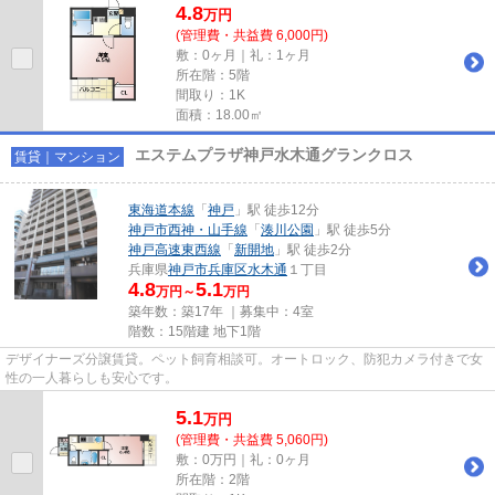
4.8
万
円
(管理費・共益費 6,000円)
敷：0ヶ月｜礼：1ヶ月
所在階：5階
間取り：1K
面積：18.00㎡
エステムプラザ神戸水木通グランクロス
賃貸｜マンション
東海道本線
「
神戸
」駅 徒歩12分
神戸市西神・山手線
「
湊川公園
」駅 徒歩5分
神戸高速東西線
「
新開地
」駅 徒歩2分
兵庫県
神戸市兵庫区
水木通
１丁目
4.8
5.1
万円～
万円
築年数：築17年 ｜募集中：
4室
階数：15階建 地下1階
デザイナーズ分譲賃貸。ペット飼育相談可。オートロック、防犯カメラ付きで女
性の一人暮らしも安心です。
5.1
万
円
(管理費・共益費 5,060円)
敷：0万円｜礼：0ヶ月
所在階：2階