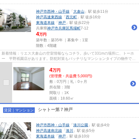
神戸市西神・山手線
「
大倉山
」駅 徒歩11分
神戸高速東西線
「
西元町
」駅 徒歩16分
東海道本線
「
神戸
」駅 徒歩22分
兵庫県
神戸市兵庫区
馬場町
7-12
4
万円
築年数：築35年 ｜募集中：
1室
階数：4階建
新着情報：リエス大倉山の空室情報ならコチラ。歩いて331mの場所に、トーホ
ー 平野祇園店があります。防犯対策もバッチリなマンションタイプの物件で
す。物件の個性を外観タイル張り...
4
万
円
(管理費・共益費 5,000円)
敷：0万円｜礼：0ヶ月
所在階：3階
間取り：1K
面積：18.60㎡
シャトー第７神戸
賃貸｜マンション
神戸市西神・山手線
「
湊川公園
」駅 徒歩4分
神戸高速南北線
「
湊川
」駅 徒歩5分
東海道本線
「
神戸
」駅 徒歩10分