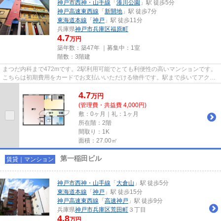
神戸市西神・山手線
「
湊川公園
」駅 徒歩5分
神戸高速東西線
「
新開地
」駅 徒歩7分
東海道本線
「
神戸
」駅 徒歩11分
兵庫県
神戸市兵庫区
福原町
4.7
万円
築年数：築47年 ｜募集中：
1室
階数：3階建
まつだ内科まで472mです。2駅利用可能でとても利便性の高いマンションです。
こちらは初期費用をカードでお支払いいただける物件です。駅まで歩いてアクセ
スできる、徒歩5分の距離に立...
4.7
万
円
(管理費・共益費 4,000円)
敷：0ヶ月｜礼：1ヶ月
所在階：2階
間取り：1K
面積：27.00㎡
第一稲田ビル
賃貸｜マンション
神戸市西神・山手線
「
大倉山
」駅 徒歩5分
東海道本線
「
神戸
」駅 徒歩15分
神戸高速東西線
「
高速神戸
」駅 徒歩9分
兵庫県
神戸市兵庫区
荒田町
３丁目
4.8
万円