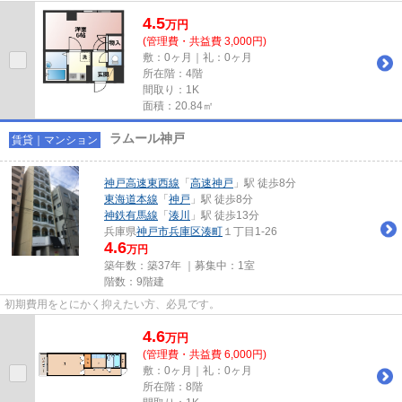
る、アクセス良好な物件です。神...
4.5
万
円
(管理費・共益費 3,000円)
敷：0ヶ月｜礼：0ヶ月
所在階：4階
間取り：1K
面積：20.84㎡
ラムール神戸
賃貸｜マンション
神戸高速東西線
「
高速神戸
」駅 徒歩8分
東海道本線
「
神戸
」駅 徒歩8分
神鉄有馬線
「
湊川
」駅 徒歩13分
兵庫県
神戸市兵庫区
湊町
１丁目1-26
4.6
万円
築年数：築37年 ｜募集中：
1室
階数：9階建
初期費用をとにかく抑えたい方、必見です。
4.6
万
円
(管理費・共益費 6,000円)
敷：0ヶ月｜礼：0ヶ月
所在階：8階