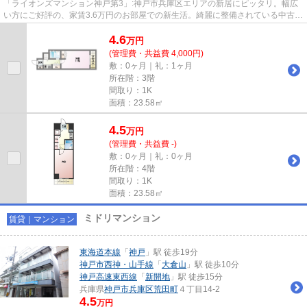
「ライオンズマンション神戸第3」:神戸市兵庫区エリアの新居にピッタリ。幅広
い方にご好評の、家賃3.6万円のお部屋での新生活。綺麗に整備されている中古物
件は住み心地も良好です。通...
4.6
万
円
(管理費・共益費 4,000円)
敷：0ヶ月｜礼：1ヶ月
所在階：3階
間取り：1K
面積：23.58㎡
4.5
万
円
(管理費・共益費 -)
敷：0ヶ月｜礼：0ヶ月
所在階：4階
間取り：1K
面積：23.58㎡
ミドリマンション
賃貸｜マンション
東海道本線
「
神戸
」駅 徒歩19分
神戸市西神・山手線
「
大倉山
」駅 徒歩10分
神戸高速東西線
「
新開地
」駅 徒歩15分
兵庫県
神戸市兵庫区
荒田町
４丁目14-2
4.5
万円