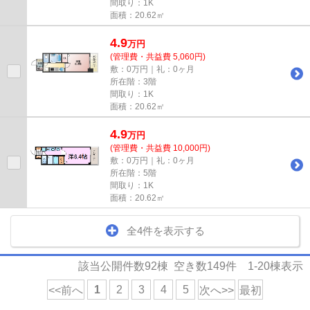
間取り：1K
面積：20.62㎡
4.9
万
円
(管理費・共益費 5,060円)
敷：0万円｜礼：0ヶ月
所在階：3階
間取り：1K
面積：20.62㎡
4.9
万
円
(管理費・共益費 10,000円)
敷：0万円｜礼：0ヶ月
所在階：5階
間取り：1K
面積：20.62㎡
全4件を表示する
該当公開件数
92
棟 空き数
149
件
1-20
棟表示
1
2
3
4
5
<<前へ
次へ>>
最初