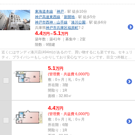
東海道本線
「
神戸
」駅 徒歩10分
神戸高速東西線
「
新開地
」駅 徒歩5分
神戸市西神・山手線
「
湊川公園
」駅 徒歩6分
兵庫県
神戸市兵庫区
福原町
7-2
4.4
5.1
万円～
万円
築年数：築41年 ｜募集中：
2室
階数：9階建
近くにはサンディ湊川店(494m)があるので、買い物するにも楽ですね。セキュリ
ティ、プライバシーもしっかりしており安心なマンションです。目立つ外観と洗
練された設計の内装を持つデ...
5.1
万
円
(管理費・共益費 6,000円)
敷：0ヶ月｜礼：0ヶ月
所在階：3階
間取り：1R
面積：32.80㎡
4.4
万
円
(管理費・共益費 6,000円)
敷：0ヶ月｜礼：0ヶ月
所在階：6階
間取り：1R