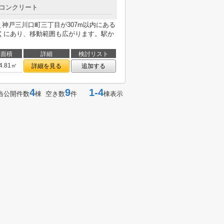
コンクリート
神戸三川口町三丁目が307m以内にある
くにあり、移動範囲も広がります。駅か
面積
詳細
検討リスト
4.81㎡
詳細を見る
追加する
4
9
1-4
当公開件数
棟 空き数
件
棟表示