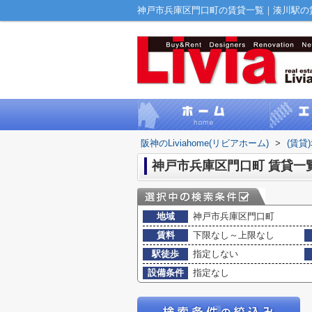
神戸市兵庫区門口町の賃貸一覧｜湊川駅の賃貸｜
阪神のLiviahome(リビアホーム)
>
(賃貸
神戸市兵庫区門口町 賃貸一
地域
神戸市兵庫区門口町
賃料
下限なし～上限なし
駅徒歩
指定しない
設備条件
指定なし