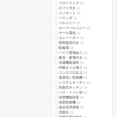
フローリング
(-)
ロフト付き
(-)
メゾネット
(-)
ベランダ
(-)
バルコニー
(-)
ルーフバルコニー
(-)
オール電化
(-)
エレベーター
(-)
照明器具付き
(-)
駐輪場
(-)
バイク置場あり
(-)
家具・家電付き
(-)
洗濯機置場有
(-)
外観タイル張り
(-)
コンロ２口以上
(-)
食器洗い乾燥機
(-)
システムキッチン
(-)
対面式キッチン
(-)
バス・トイレ別
(-)
追焚機能浴室
(-)
浴室乾燥機
(-)
温水洗浄便座
(-)
洗面台
(-)