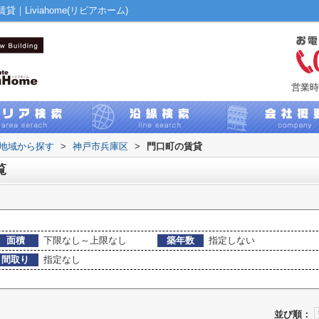
Liviahome(リビアホーム)
営業時
)地域から探す
>
神戸市兵庫区
>
門口町の賃貸
覧
面積
下限なし～上限なし
築年数
指定しない
間取り
指定なし
並び順：