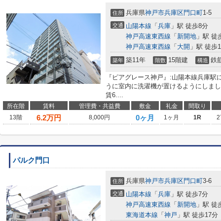
兵庫県
神戸市兵庫区
門口町
1-5
住所
交通
山陽本線
「
兵庫
」駅 徒歩8分
神戸高速東西線
「
新開地
」駅 徒
神戸高速東西線
「
大開
」駅 徒歩1
築11年
15階建
鉄
築年
階数
構造
『ピアグレース神戸』:山陽本線兵庫駅
うに室内に洗濯機が置けるようにしまし
賃6....
所在階
賃料
管理費・共益費
敷金
礼金
間取り
6.2
万円
0ヶ月
13階
8,000円
1ヶ月
1R
2
パルク門口
兵庫県
神戸市兵庫区
門口町
3-6
住所
交通
山陽本線
「
兵庫
」駅 徒歩7分
神戸高速東西線
「
新開地
」駅 徒
東海道本線
「
神戸
」駅 徒歩17分