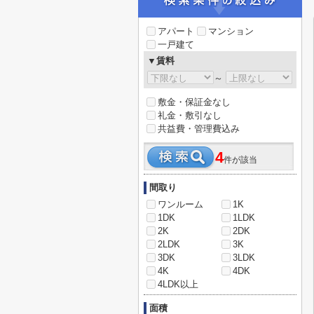
アパート
マンション
一戸建て
▼賃料
～
敷金・保証金なし
礼金・敷引なし
共益費・管理費込み
4
件が該当
間取り
ワンルーム
1K
1DK
1LDK
2K
2DK
2LDK
3K
3DK
3LDK
4K
4DK
4LDK以上
面積