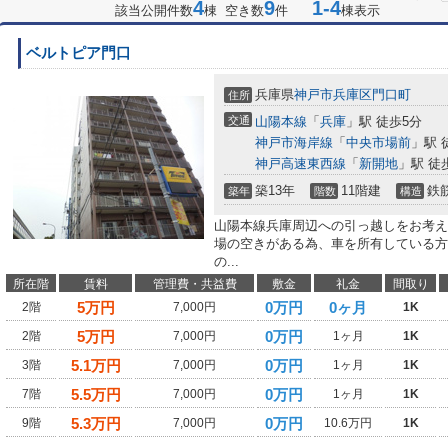
4
9
1-4
該当公開件数
棟 空き数
件
棟表示
ベルトピア門口
兵庫県
神戸市兵庫区
門口町
住所
交通
山陽本線
「
兵庫
」駅 徒歩5分
神戸市海岸線
「
中央市場前
」駅 
神戸高速東西線
「
新開地
」駅 徒
築13年
11階建
鉄
築年
階数
構造
山陽本線兵庫周辺への引っ越しをお考え
場の空きがある為、車を所有している方
の...
所在階
賃料
管理費・共益費
敷金
礼金
間取り
5
万円
0万円
0ヶ月
2階
7,000円
1K
5
万円
0万円
2階
7,000円
1ヶ月
1K
5.1
万円
0万円
3階
7,000円
1ヶ月
1K
5.5
万円
0万円
7階
7,000円
1ヶ月
1K
5.3
万円
0万円
9階
7,000円
10.6万円
1K