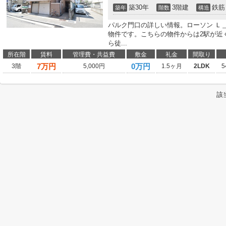
築30年
3階建
鉄筋
築年
階数
構造
パルク門口の詳しい情報。ローソン Ｌ＿
物件です。こちらの物件からは2駅が近
ら徒...
所在階
賃料
管理費・共益費
敷金
礼金
間取り
7
万円
0万円
3階
5,000円
1.5ヶ月
2LDK
5
該