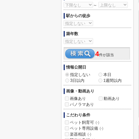
～
駅からの徒歩
築年数
4
件が該当
情報公開日
指定しない
本日
3日以内
1週間以内
画像・動画あり
画像あり
動画あり
パノラマあり
こだわり条件
ペット飼育可
(-)
ペット専用設備
(-)
楽器相談
(-)