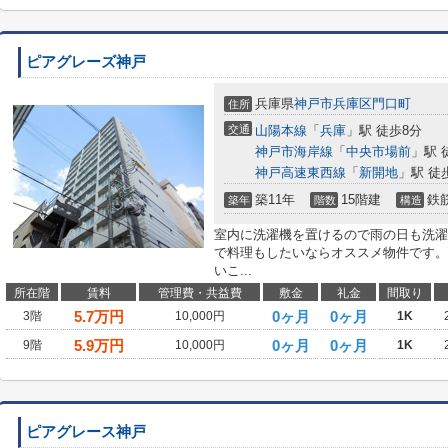
ピアグレーズ神戸
兵庫県
神戸市兵庫区
門口町
住所
交通
山陽本線
「
兵庫
」駅 徒歩8分
神戸市海岸線
「
中央市場前
」駅 
神戸高速東西線
「
新開地
」駅 徒
築11年
15階建
鉄
築年
階数
構造
室内に洗濯機を置けるので雨の日も洗濯
で料理もしたいならオススメ物件です。
いこ...
所在階
賃料
管理費・共益費
敷金
礼金
間取り
5.7
万円
0ヶ月
0ヶ月
3階
10,000円
1K
5.9
万円
0ヶ月
0ヶ月
9階
10,000円
1K
ピアグレース神戸