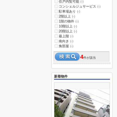
住戸内覧可能
(-)
コンシェルジュサービス
(-)
駐車場あり
(-)
2階以上
(-)
1階の物件
(-)
10階以上
(-)
20階以上
(-)
最上階
(-)
南向き
(-)
角部屋
(-)
4
件が該当
新着物件