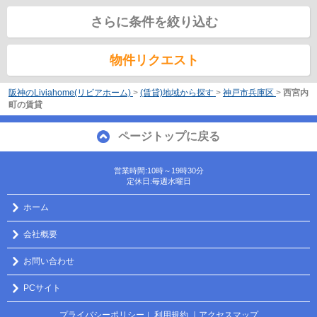
さらに条件を絞り込む
物件リクエスト
阪神のLiviahome(リビアホーム)
>
(賃貸)地域から探す
>
神戸市兵庫区
>
西宮内
町の賃貸
ページトップに戻る
営業時間:10時～19時30分
定休日:毎週水曜日
ホーム
会社概要
お問い合わせ
PCサイト
プライバシーポリシー
利用規約
｜アクセスマップ
｜