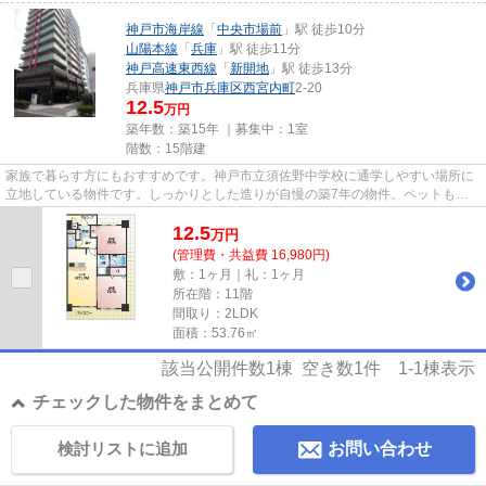
神戸市海岸線
「
中央市場前
」駅 徒歩10分
山陽本線
「
兵庫
」駅 徒歩11分
神戸高速東西線
「
新開地
」駅 徒歩13分
兵庫県
神戸市兵庫区
西宮内町
2-20
12.5
万円
築年数：築15年 ｜募集中：
1室
階数：15階建
家族で暮らす方にもおすすめです。神戸市立須佐野中学校に通学しやすい場所に
立地している物件です。しっかりとした造りが自慢の築7年の物件。ペットも快
適な暮らしが出来るよう工夫さ...
12.5
万
円
(管理費・共益費 16,980円)
敷：1ヶ月｜礼：1ヶ月
所在階：11階
間取り：2LDK
面積：53.76㎡
該当公開件数
1
棟 空き数
1
件
1-1
棟表示
チェックした物件をまとめて
検討リストに追加
お問い合わせ