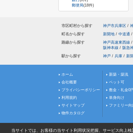
郵便局
(18件)
市区町村から探す
神戸市兵庫区
/
町名から探す
新開地
/
中道通
/
路線から探す
神戸高速東西線
/
阪神本線
/
阪急
駅から探す
神戸
/
兵庫
/
新
ホーム
新築・築浅
会社概要
ペット可
プライバシーポリシー
敷金・礼金0
利用規約
単身向け
サイトマップ
ファミリー向
物件カタログ
当サイトでは、お客様の当サイト利用状況把握、サービス向上検討