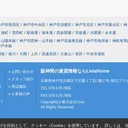
神戸市長田区
/
神戸市中央区
/
神戸市須磨区
/
神戸市北区
/
神戸市垂水区
/
神
湊町
/
荒田町
/
駅南通
/
塚本通
/
西多聞通
/
羽坂通
/
大開通
/
水木通
山陽本線
/
神戸市西神・山手線
/
神戸高速南北線
/
神戸市海岸線
/
神鉄有馬
神戸本線
開地
/
湊川
/
大開
/
上沢
/
高速長田
/
大倉山
/
長田
/
中央市場前
阪神間の賃貸情報ならLiviaHome
お問い合わせ
スタッフ紹介
兵庫県神戸市兵庫区下沢通１丁目1番17号 朝日プラザ
円
周辺施設
TEL:078-578-7866
お客様の声
FAX:078-578-7856
け
Copyright(c) 株式会社Livia
All Rights Reserved.
を目的として、クッキー（Cookie）を使用しています。
詳しくは、