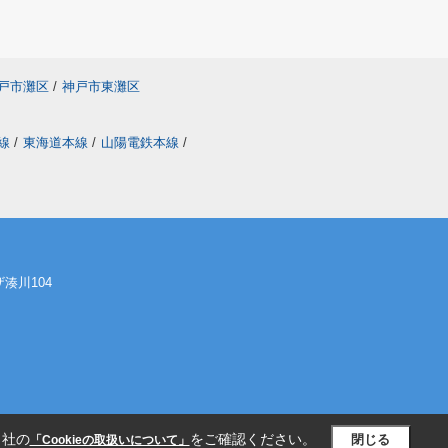
戸市灘区
/
神戸市東灘区
線
/
東海道本線
/
山陽電鉄本線
/
湊川104
当社の
をご確認ください。
閉じる
「Cookieの取扱いについて」