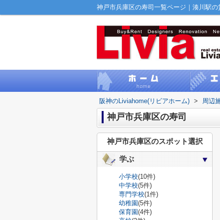
神戸市兵庫区の寿司一覧ページ｜湊川駅の賃貸｜
阪神のLiviahome(リビアホーム)
>
周辺
神戸市兵庫区の寿司
神戸市兵庫区のスポット選択
学ぶ
小学校
(10件)
中学校
(5件)
専門学校
(1件)
幼稚園
(5件)
保育園
(4件)