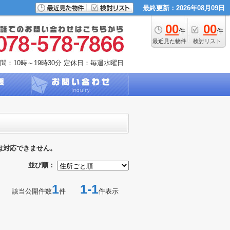
最終更新：2026年08月09日
00
00
件
件
最近見た物件
検討リスト
間：10時～19時30分
定休日：毎週水曜日
は対応できません。
並び順：
1
1-1
該当公開件数
件
件表示