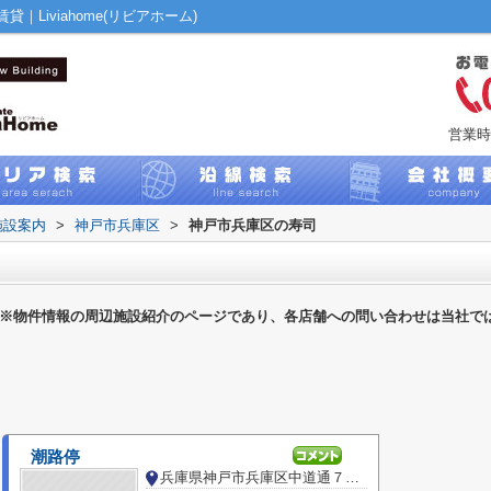
Liviahome(リビアホーム)
営業時
施設案内
>
神戸市兵庫区
>
神戸市兵庫区の寿司
※物件情報の周辺施設紹介のページであり、各店舗への問い合わせは当社で
潮路停
兵庫県神戸市兵庫区中道通７丁目