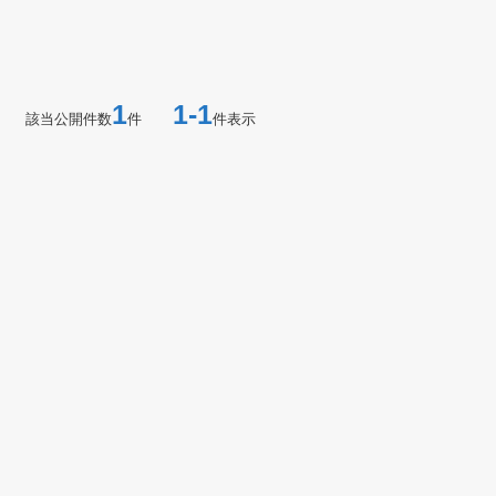
1
1-1
該当公開件数
件
件表示