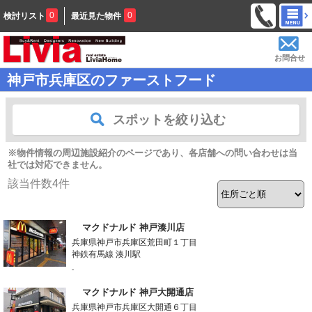
0
0
検討リスト
最近見た物件
お問合せ
神戸市兵庫区のファーストフード
スポットを絞り込む
※物件情報の周辺施設紹介のページであり、各店舗への問い合わせは当
社では対応できません。
該当件数
4
件
マクドナルド 神戸湊川店
兵庫県神戸市兵庫区荒田町１丁目
神鉄有馬線 湊川駅
-
マクドナルド 神戸大開通店
兵庫県神戸市兵庫区大開通６丁目