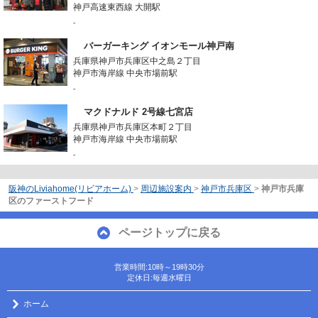
神戸高速東西線 大開駅
-
バーガーキング イオンモール神戸南
兵庫県神戸市兵庫区中之島２丁目
神戸市海岸線 中央市場前駅
-
マクドナルド 2号線七宮店
兵庫県神戸市兵庫区本町２丁目
神戸市海岸線 中央市場前駅
-
阪神のLiviahome(リビアホーム)
>
周辺施設案内
>
神戸市兵庫区
>
神戸市兵庫
区のファーストフード
ページトップに戻る
営業時間:10時～19時30分
定休日:毎週水曜日
ホーム