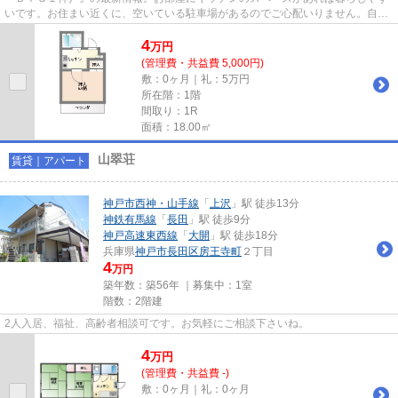
いです。お住まい近くに、空いている駐車場があるのでご心配いりません。自由
なレイアウトが出来る、鉄筋...
4
万
円
(管理費・共益費 5,000円)
敷：0ヶ月｜礼：5万円
所在階：1階
間取り：1R
面積：18.00㎡
山翠荘
賃貸｜アパート
神戸市西神・山手線
「
上沢
」駅 徒歩13分
神鉄有馬線
「
長田
」駅 徒歩9分
神戸高速東西線
「
大開
」駅 徒歩18分
兵庫県
神戸市長田区
房王寺町
２丁目
4
万円
築年数：築56年 ｜募集中：
1室
階数：2階建
2人入居、福祉、高齢者相談可です。お気軽にご相談下さいね。
4
万
円
(管理費・共益費 -)
敷：0ヶ月｜礼：0ヶ月