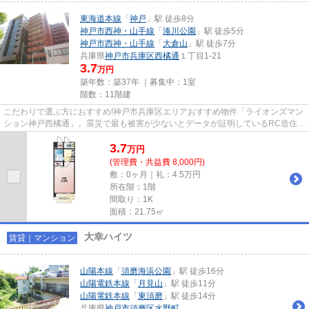
東海道本線
「
神戸
」駅 徒歩8分
神戸市西神・山手線
「
湊川公園
」駅 徒歩5分
神戸市西神・山手線
「
大倉山
」駅 徒歩7分
兵庫県
神戸市兵庫区
西橘通
１丁目1-21
3.7
万円
築年数：築37年 ｜募集中：
1室
階数：11階建
こだわりで選ぶ方におすすめ!神戸市兵庫区エリアおすすめ物件「ライオンズマン
ション神戸西橘通」。震災で最も被害が少ないとデータが証明しているRC造住
宅。この物件ならば新築よりも...
3.7
万
円
(管理費・共益費 8,000円)
敷：0ヶ月｜礼：4.5万円
所在階：1階
間取り：1K
面積：21.75㎡
大幸ハイツ
賃貸｜マンション
山陽本線
「
須磨海浜公園
」駅 徒歩16分
山陽電鉄本線
「
月見山
」駅 徒歩11分
山陽電鉄本線
「
東須磨
」駅 徒歩14分
兵庫県
神戸市須磨区
水野町