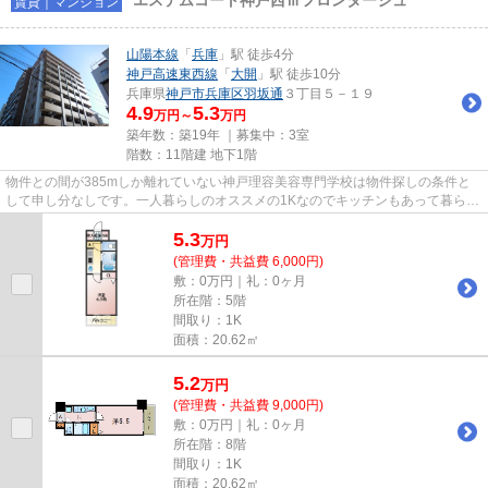
賃貸｜マンション
山陽本線
「
兵庫
」駅 徒歩4分
神戸高速東西線
「
大開
」駅 徒歩10分
兵庫県
神戸市兵庫区
羽坂通
３丁目５－１９
4.9
5.3
万円～
万円
築年数：築19年 ｜募集中：
3室
階数：11階建 地下1階
物件との間が385mしか離れていない神戸理容美容専門学校は物件探しの条件と
して申し分なしです。一人暮らしのオススメの1Kなのでキッチンもあって暮らし
やすい。物件は地上11階建て。...
5.3
万
円
(管理費・共益費 6,000円)
敷：0万円｜礼：0ヶ月
所在階：5階
間取り：1K
面積：20.62㎡
5.2
万
円
(管理費・共益費 9,000円)
敷：0万円｜礼：0ヶ月
所在階：8階
間取り：1K
面積：20.62㎡