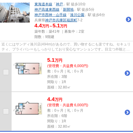
東海道本線
「
神戸
」駅 徒歩10分
神戸高速東西線
「
新開地
」駅 徒歩5分
神戸市西神・山手線
「
湊川公園
」駅 徒歩6分
兵庫県
神戸市兵庫区
福原町
7-2
4.4
5.1
万円～
万円
築年数：築41年 ｜募集中：
2室
階数：9階建
近くにはサンディ湊川店(494m)があるので、買い物するにも楽ですね。セキュリ
ティ、プライバシーもしっかりしており安心なマンションです。目立つ外観と洗
練された設計の内装を持つデ...
5.1
万
円
(管理費・共益費 6,000円)
敷：0ヶ月｜礼：0ヶ月
所在階：3階
間取り：1R
面積：32.80㎡
4.4
万
円
(管理費・共益費 6,000円)
敷：0ヶ月｜礼：0ヶ月
所在階：6階
間取り：1R
面積：32.80㎡