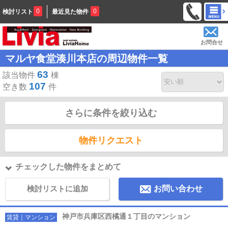
0
0
検討リスト
最近見た物件
お問合せ
マルヤ食堂湊川本店の周辺物件一覧
63
該当物件
棟
107
空き数
件
さらに条件を絞り込む
物件リクエスト
チェックした物件をまとめて
検討リストに追加
お問い合わせ
神戸市兵庫区西橘通１丁目のマンション
賃貸｜マンション