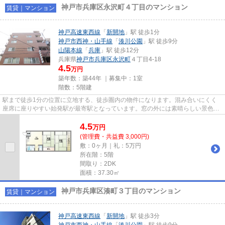
神戸市兵庫区永沢町４丁目のマンション
賃貸｜マンション
神戸高速東西線
「
新開地
」駅 徒歩1分
神戸市西神・山手線
「
湊川公園
」駅 徒歩9分
山陽本線
「
兵庫
」駅 徒歩12分
兵庫県
神戸市兵庫区
永沢町
４丁目4-18
4.5
万円
築年数：築44年 ｜募集中：
1室
階数：5階建
駅まで徒歩1分の位置に立地する、徒歩圏内の物件になります。混み合いにくく
座席に座りやすい始発駅が最寄駅となっています。窓の外には素晴らしい景色が
広がるマンションです。移動手...
4.5
万
円
(管理費・共益費 3,000円)
敷：0ヶ月｜礼：5万円
所在階：5階
間取り：2DK
面積：37.30㎡
神戸市兵庫区湊町３丁目のマンション
賃貸｜マンション
神戸高速東西線
「
新開地
」駅 徒歩3分
神戸市西神・山手線
「
湊川公園
」駅 徒歩9分