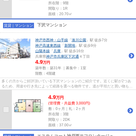
所在階：9階
間取り：1R
面積：20.70㎡
下沢マンション
賃貸｜マンション
神戸市西神・山手線
「
湊川公園
」駅 徒歩7分
神戸高速東西線
「
新開地
」駅 徒歩9分
山陽本線
「
兵庫
」駅 徒歩16分
兵庫県
神戸市兵庫区
下沢通
４丁目
4.9
万円
築年数：築31年 ｜募集中：
1室
階数：4階建
多くの方からご好評頂いている下沢マンションのご紹介です。近くに駅が2つあ
るため、用途や行き先によって経路を選べる物件です。道が平坦だと買い物も快
適にできますね。こちらはマン...
4.9
万
円
(管理費・共益費 3,000円)
敷：0ヶ月｜礼：2ヶ月
所在階：3階
間取り：2DK
面積：37.00㎡
エステムコート神戸西Ⅲフロンタージュ