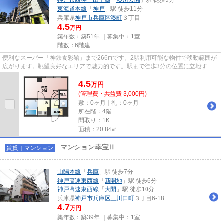
東海道本線
「
神戸
」駅 徒歩11分
兵庫県
神戸市兵庫区
湊町
３丁目
4.5
万円
築年数：築51年 ｜募集中：
1室
階数：6階建
便利なスーパー「神鉄食彩館」まで266mです。2駅利用可能な物件で移動範囲が
広がります。眺望良好なエリアで魅力的です。駅まで徒歩3分の位置に立地す
る、アクセス良好な物件です。神...
4.5
万
円
(管理費・共益費 3,000円)
敷：0ヶ月｜礼：0ヶ月
所在階：4階
間取り：1K
面積：20.84㎡
マンション幸宝Ⅱ
賃貸｜マンション
山陽本線
「
兵庫
」駅 徒歩7分
神戸高速東西線
「
新開地
」駅 徒歩6分
神戸高速東西線
「
大開
」駅 徒歩10分
兵庫県
神戸市兵庫区
三川口町
３丁目6-18
4.7
万円
築年数：築39年 ｜募集中：
1室