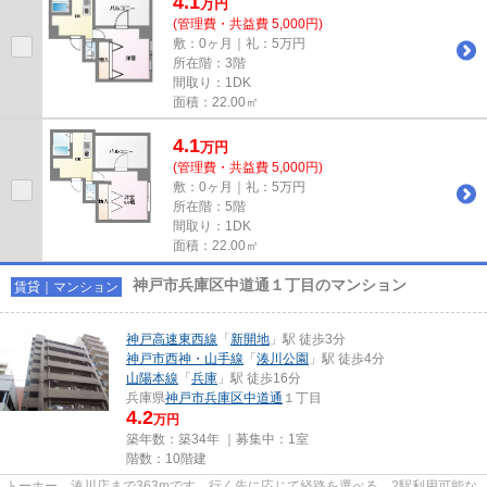
4.1
万
円
(管理費・共益費 5,000円)
敷：0ヶ月｜礼：5万円
所在階：3階
間取り：1DK
面積：22.00㎡
4.1
万
円
(管理費・共益費 5,000円)
敷：0ヶ月｜礼：5万円
所在階：5階
間取り：1DK
面積：22.00㎡
神戸市兵庫区中道通１丁目のマンション
賃貸｜マンション
神戸高速東西線
「
新開地
」駅 徒歩3分
神戸市西神・山手線
「
湊川公園
」駅 徒歩4分
山陽本線
「
兵庫
」駅 徒歩16分
兵庫県
神戸市兵庫区
中道通
１丁目
4.2
万円
築年数：築34年 ｜募集中：
1室
階数：10階建
トーホー 湊川店まで363mです。行く先に応じて経路を選べる、2駅利用可能な