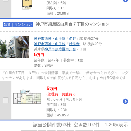
所在階：6階
間取り：1K
面積：20.88㎡
神戸市須磨区白川台７丁目のマンション
賃貸｜マンション
神戸市西神・山手線
「
名谷
」駅 徒歩27分
神戸市西神・山手線
「
妙法寺
」駅 徒歩40分
兵庫県
神戸市須磨区
白川台
７丁目
5
万円
築年数：築47年 ｜募集中：
1室
階数：3階建
『白川台7丁目 ３F号』の最新情報。家族で一緒にご飯が食べられるダイニング
キッチンがあります。間取りの自由度がある住宅なら、おすすめはRC構造です。
管理共益費不要。バストイレ...
5
万
円
(管理費・共益費 -)
敷：0ヶ月｜礼：0ヶ月
所在階：3階
間取り：2DK
面積：45.85㎡
該当公開件数
63
棟 空き数
107
件
1-20
棟表示