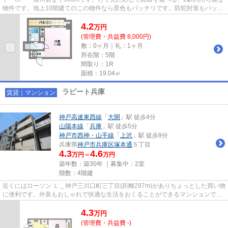
物件です。地上10階建てのこの物件なら景色もバッチリです。防犯対策もバッチ
リなマンションタイプの物件で...
4.2
万
円
(管理費・共益費 8,000円)
敷：0ヶ月｜礼：1ヶ月
所在階：5階
間取り：1R
面積：19.04㎡
ラピート兵庫
賃貸｜マンション
神戸高速東西線
「
大開
」駅 徒歩4分
山陽本線
「
兵庫
」駅 徒歩5分
神戸市西神・山手線
「
上沢
」駅 徒歩9分
兵庫県
神戸市兵庫区
塚本通
５丁目
4.3
4.6
万円～
万円
築年数：築30年 ｜募集中：
2室
階数：4階建
近くにはローソン Ｌ＿神戸三川口町三丁目(距離297m)がありちょっとした買い物
に便利です。外装もおしゃれで快適な生活をおくることができるマンションで
す。全居室フローリングが魅力...
4.3
万
円
(管理費・共益費 -)