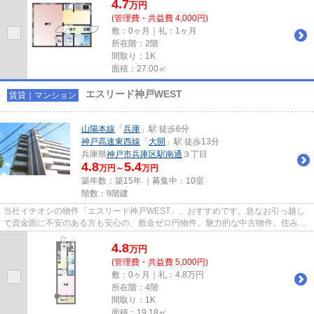
4.7
万
円
(管理費・共益費 4,000円)
敷：0ヶ月｜礼：1ヶ月
所在階：2階
間取り：1K
面積：27.00㎡
エスリード神戸WEST
賃貸｜マンション
山陽本線
「
兵庫
」駅 徒歩6分
神戸高速東西線
「
大開
」駅 徒歩13分
兵庫県
神戸市兵庫区
駅南通
３丁目
4.8
5.4
万円～
万円
築年数：築15年 ｜募集中：
10室
階数：9階建
当社イチオシの物件「エスリード神戸WEST」、おすすめです。急なお引っ越し
で資金面に不安のある方も安心の、敷金ゼロ円物件。魅力的な中古物件。住み替
えがスムーズに行える現在空き...
4.8
万
円
(管理費・共益費 5,000円)
敷：0ヶ月｜礼：4.8万円
所在階：4階
間取り：1K
面積：19.18㎡