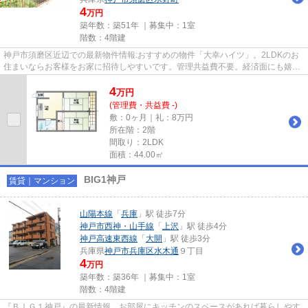
4
万円
築年数：築51年 ｜募集中：
1室
階数：4階建
神戸市須磨区近辺での最新物件情報:おすすめの物件「大幸ハイツ」。2LDKのお
住まいならお客様をお家に招待しやすいです。管理共益費不要。経済面にも嬉し
い、月4万円の魅力的なお部屋...
4
万
円
(管理費・共益費 -)
敷：0ヶ月｜礼：8万円
所在階：2階
間取り：2LDK
面積：44.00㎡
BIG1神戸
賃貸｜マンション
山陽本線
「
兵庫
」駅 徒歩7分
神戸市西神・山手線
「
上沢
」駅 徒歩4分
神戸高速東西線
「
大開
」駅 徒歩3分
兵庫県
神戸市兵庫区
水木通
９丁目
4
万円
築年数：築36年 ｜募集中：
1室
階数：4階建
『ＢＩＧ１神戸』の最新情報。お部屋にキッチンのスペースがあれば暮らしやす