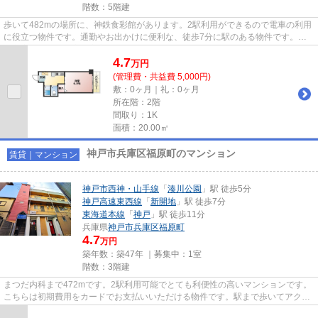
階数：5階建
歩いて482mの場所に、神鉄食彩館があります。2駅利用ができるので電車の利用
に役立つ物件です。通勤やお出かけに便利な、徒歩7分に駅のある物件です。設
備充実、防犯性も高い安心のマ...
4.7
万
円
(管理費・共益費 5,000円)
敷：0ヶ月｜礼：0ヶ月
所在階：2階
間取り：1K
面積：20.00㎡
神戸市兵庫区福原町のマンション
賃貸｜マンション
神戸市西神・山手線
「
湊川公園
」駅 徒歩5分
神戸高速東西線
「
新開地
」駅 徒歩7分
東海道本線
「
神戸
」駅 徒歩11分
兵庫県
神戸市兵庫区
福原町
4.7
万円
築年数：築47年 ｜募集中：
1室
階数：3階建
まつだ内科まで472mです。2駅利用可能でとても利便性の高いマンションです。
こちらは初期費用をカードでお支払いいただける物件です。駅まで歩いてアクセ
スできる、徒歩5分の距離に立...