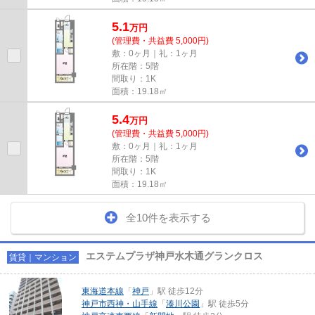
5.1
万
円
(管理費・共益費 5,000円)
敷：0ヶ月｜礼：1ヶ月
所在階：5階
間取り：1K
面積：19.18㎡
5.4
万
円
(管理費・共益費 5,000円)
敷：0ヶ月｜礼：1ヶ月
所在階：5階
間取り：1K
面積：19.18㎡
全10件を表示する
エステムプラザ神戸水木通グランクロス
賃貸｜マンション
東海道本線
「
神戸
」駅 徒歩12分
神戸市西神・山手線
「
湊川公園
」駅 徒歩5分