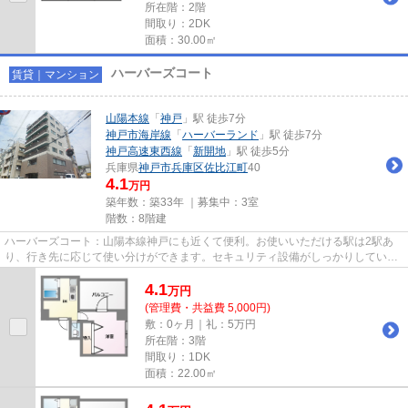
所在階：2階
間取り：2DK
面積：30.00㎡
ハーバーズコート
賃貸｜マンション
山陽本線
「
神戸
」駅 徒歩7分
神戸市海岸線
「
ハーバーランド
」駅 徒歩7分
神戸高速東西線
「
新開地
」駅 徒歩5分
兵庫県
神戸市兵庫区
佐比江町
40
4.1
万円
築年数：築33年 ｜募集中：
3室
階数：8階建
ハーバーズコート：山陽本線神戸にも近くて便利。お使いいただける駅は2駅あ
り、行き先に応じて使い分けができます。セキュリティ設備がしっかりしている
マンション物件です。通風良好...
4.1
万
円
(管理費・共益費 5,000円)
敷：0ヶ月｜礼：5万円
所在階：3階
間取り：1DK
面積：22.00㎡