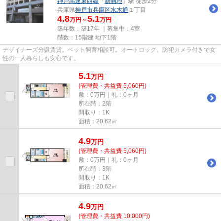
神戸高速東西線
「
新開地
」駅 徒歩2分
兵庫県
神戸市兵庫区
水木通
１丁目
4.8
5.1
万円～
万円
築年数：築17年 ｜募集中：
4室
階数：15階建 地下1階
デザイナーズ分譲賃貸。ペット飼育相談可。オートロック、防犯カメラ付きで女
性の一人暮らしも安心です。
5.1
万
円
(管理費・共益費 5,060円)
敷：0万円｜礼：0ヶ月
所在階：2階
間取り：1K
面積：20.62㎡
4.9
万
円
(管理費・共益費 5,060円)
敷：0万円｜礼：0ヶ月
所在階：3階
間取り：1K
面積：20.62㎡
4.9
万
円
(管理費・共益費 10,000円)