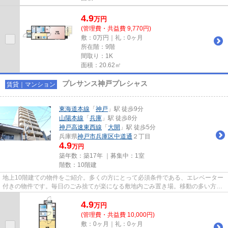
4.9
万
円
(管理費・共益費 9,770円)
敷：0万円｜礼：0ヶ月
所在階：9階
間取り：1K
面積：20.62㎡
プレサンス神戸プレシャス
賃貸｜マンション
東海道本線
「
神戸
」駅 徒歩9分
山陽本線
「
兵庫
」駅 徒歩8分
神戸高速東西線
「
大開
」駅 徒歩5分
兵庫県
神戸市兵庫区
中道通
２丁目
4.9
万円
築年数：築17年 ｜募集中：
1室
階数：10階建
地上10階建ての物件をご紹介。多くの方にとって必須条件である、エレベーター
付きの物件です。毎日のごみ捨てが楽になる敷地内ごみ置き場。移動の多い方に
嬉しい駅から徒歩9分の物件で...
4.9
万
円
(管理費・共益費 10,000円)
敷：0ヶ月｜礼：0ヶ月