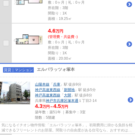
敷：0ヶ月｜礼：0ヶ月
所在階：3階
間取り：1K
面積：19.25㎡
4.6
万
円
(管理費・共益費 -)
敷：0ヶ月｜礼：0ヶ月
所在階：3階
間取り：1K
面積：20.00㎡
エルパラッツォ塚本
賃貸｜マンション
山陽本線
「
兵庫
」駅 徒歩9分
神戸高速東西線
「
新開地
」駅 徒歩5分
神戸高速東西線
「
大開
」駅 徒歩8分
兵庫県
神戸市兵庫区
塚本通
１丁目2-14
4.3
4.5
万円～
万円
築年数：築51年 ｜募集中：
3室
階数：5階建
気になるイチオシ物件情報:「エルパラッツォ塚本」。初期費用に掛かる負担を軽
減できるフリーレントのお部屋。間取りの自由度がある住宅なら、おすすめはRC