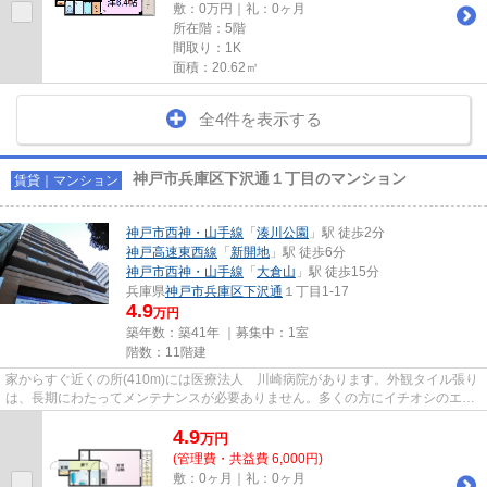
敷：0万円｜礼：0ヶ月
所在階：5階
間取り：1K
面積：20.62㎡
全4件を表示する
神戸市兵庫区下沢通１丁目のマンション
賃貸｜マンション
神戸市西神・山手線
「
湊川公園
」駅 徒歩2分
神戸高速東西線
「
新開地
」駅 徒歩6分
神戸市西神・山手線
「
大倉山
」駅 徒歩15分
兵庫県
神戸市兵庫区
下沢通
１丁目1-17
4.9
万円
築年数：築41年 ｜募集中：
1室
階数：11階建
家からすぐ近くの所(410m)には医療法人 川崎病院があります。外観タイル張り
は、長期にわたってメンテナンスが必要ありません。多くの方にイチオシのエレ
ベーター付き物件はこちらで...
4.9
万
円
(管理費・共益費 6,000円)
敷：0ヶ月｜礼：0ヶ月