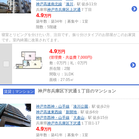
神戸高速南北線
「
湊川
」駅 徒歩11分
兵庫県
神戸市兵庫区
上沢通
７丁目
4.9
万円
築年数：築34年 ｜募集中：
1室
階数：5階建
寝室とリビングを分けたい方、注目です。振り分けタイプのお部屋がこのお家賃
です。室内綺麗に改装されてます。
4.9
万
円
(管理費・共益費 7,000円)
敷：0万円｜礼：0万円
所在階：2階
間取り：1LDK
面積：27.05㎡
神戸市兵庫区下沢通１丁目のマンション
賃貸｜マンション
神戸市西神・山手線
「
湊川公園
」駅 徒歩2分
神戸高速東西線
「
新開地
」駅 徒歩6分
神戸市西神・山手線
「
大倉山
」駅 徒歩15分
兵庫県
神戸市兵庫区
下沢通
１丁目1-17
4.9
万円
築年数：築41年 ｜募集中：
1室