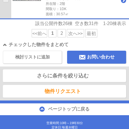
所在階：2階
間取り：1DK
面積：30.57㎡
該当公開件数
26
棟 空き数
31
件
1-20
棟表示
1
2
<<前へ
次へ>>
最初
チェックした物件をまとめて
検討リストに追加
お問い合わせ
さらに条件を絞り込む
物件リクエスト
ページトップに戻る
営業時間:10時～19時30分
定休日:毎週水曜日