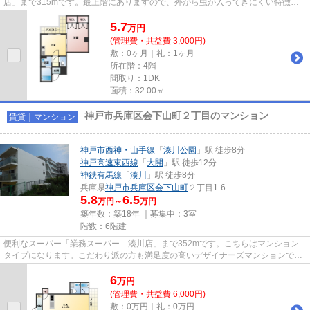
店」まで315mです。最上階にありますので、外から虫が入ってきにくい特徴で
す。駅まで5分と、駅近でアクセス...
5.7
万
円
(管理費・共益費 3,000円)
敷：0ヶ月｜礼：1ヶ月
所在階：4階
間取り：1DK
面積：32.00㎡
神戸市兵庫区会下山町２丁目のマンション
賃貸｜マンション
神戸市西神・山手線
「
湊川公園
」駅 徒歩8分
神戸高速東西線
「
大開
」駅 徒歩12分
神鉄有馬線
「
湊川
」駅 徒歩8分
兵庫県
神戸市兵庫区
会下山町
２丁目1-6
5.8
6.5
万円～
万円
築年数：築18年 ｜募集中：
3室
階数：6階建
便利なスーパー「業務スーパー 湊川店」まで352mです。こちらはマンション
タイプになります。こだわり派の方も満足度の高いデザイナーズマンションで
す。エレベーター付きの物件です...
6
万
円
(管理費・共益費 6,000円)
敷：0万円｜礼：0万円