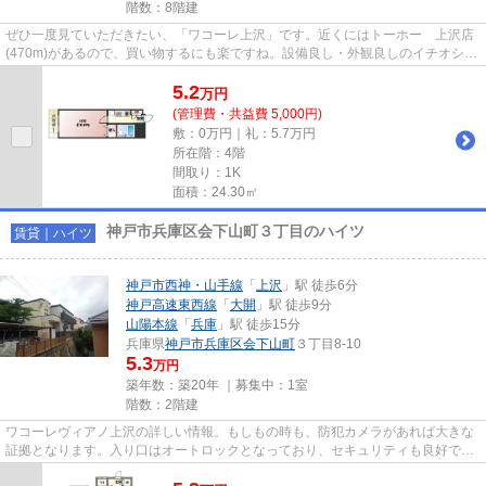
階数：8階建
ぜひ一度見ていただきたい、「ワコーレ上沢」です。近くにはトーホー 上沢店
(470m)があるので、買い物するにも楽ですね。設備良し・外観良しのイチオシの
物件。物件の周辺に2駅あるの...
5.2
万
円
(管理費・共益費 5,000円)
敷：0万円｜礼：5.7万円
所在階：4階
間取り：1K
面積：24.30㎡
神戸市兵庫区会下山町３丁目のハイツ
賃貸｜ハイツ
神戸市西神・山手線
「
上沢
」駅 徒歩6分
神戸高速東西線
「
大開
」駅 徒歩9分
山陽本線
「
兵庫
」駅 徒歩15分
兵庫県
神戸市兵庫区
会下山町
３丁目8-10
5.3
万円
築年数：築20年 ｜募集中：
1室
階数：2階建
ワコーレヴィアノ上沢の詳しい情報。もしもの時も、防犯カメラがあれば大きな
証拠となります。入り口はオートロックとなっており、セキュリティも良好で
す。バルコニーがあり、たくさ...