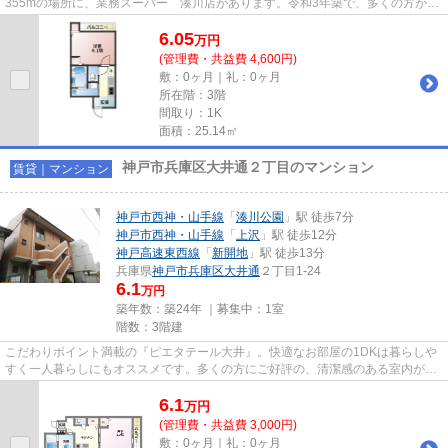
355mの場所に、業務スーパー 湊川店があります。令和3年築で、多くの方がご
満足の物件はこちらです。付近に...
6.05
万
円
(管理費・共益費 4,600円)
敷：0ヶ月｜礼：0ヶ月
所在階：3階
間取り：1K
面積：25.14㎡
神戸市兵庫区大井通２丁目のマンション
賃貸｜マンション
神戸市西神・山手線
「
湊川公園
」駅 徒歩7分
神戸市西神・山手線
「
上沢
」駅 徒歩12分
神戸高速東西線
「
新開地
」駅 徒歩13分
兵庫県
神戸市兵庫区
大井通
２丁目1-24
6.1
万円
築年数：築24年 ｜募集中：
1室
階数：3階建
こだわりポイント満載の『ピエタテール大井』。快適なお部屋の1DKは暮らしや
すく一人暮らしにもオススメです。多くの方にご好評の、清潔感のある室内が魅
力的な賃貸物件です。フローリ...
6.1
万
円
(管理費・共益費 3,000円)
敷：0ヶ月｜礼：0ヶ月