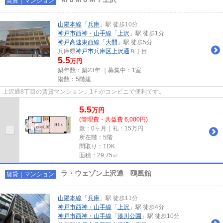
賃貸｜マンション
山陽本線
「
兵庫
」駅 徒歩10分
神戸市西神・山手線
「
上沢
」駅 徒歩1分
神戸高速東西線
「
大開
」駅 徒歩5分
兵庫県
神戸市兵庫区
上沢通
８丁目
5.5
万円
築年数：築23年 ｜募集中：
1室
階数：5階建
上沢通8丁目の賃貸マンション。1Ｆがコンビニで便利です。
5.5
万
円
(管理費・共益費 6,000円)
敷：0ヶ月｜礼：15万円
所在階：5階
間取り：1DK
面積：29.75㎡
ラ・ウェゾン上沢通 鴎風館
賃貸｜マンション
山陽本線
「
兵庫
」駅 徒歩11分
神戸市西神・山手線
「
上沢
」駅 徒歩4分
神戸市西神・山手線
「
湊川公園
」駅 徒歩10分