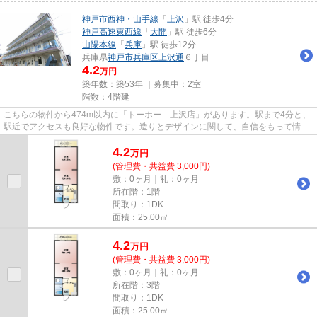
神戸市西神・山手線
「
上沢
」駅 徒歩4分
神戸高速東西線
「
大開
」駅 徒歩6分
山陽本線
「
兵庫
」駅 徒歩12分
兵庫県
神戸市兵庫区
上沢通
６丁目
4.2
万円
築年数：築53年 ｜募集中：
2室
階数：4階建
こちらの物件から474m以内に「トーホー 上沢店」があります。駅まで4分と、
駅近でアクセスも良好な物件です。造りとデザインに関して、自信をもって情報
を提供できるマンションです。...
4.2
万
円
(管理費・共益費 3,000円)
敷：0ヶ月｜礼：0ヶ月
所在階：1階
間取り：1DK
面積：25.00㎡
4.2
万
円
(管理費・共益費 3,000円)
敷：0ヶ月｜礼：0ヶ月
所在階：3階
間取り：1DK
面積：25.00㎡