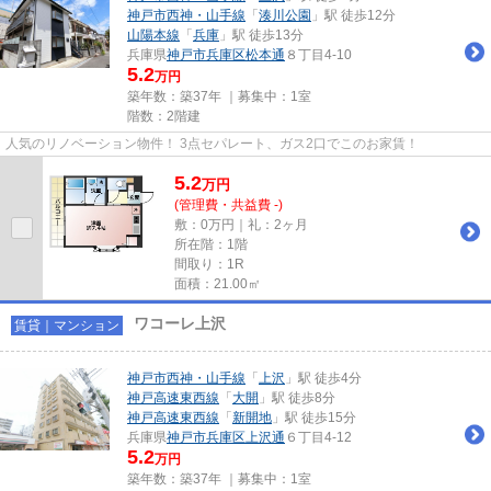
神戸市西神・山手線
「
湊川公園
」駅 徒歩12分
山陽本線
「
兵庫
」駅 徒歩13分
兵庫県
神戸市兵庫区
松本通
８丁目4-10
5.2
万円
築年数：築37年 ｜募集中：
1室
階数：2階建
人気のリノベーション物件！ 3点セパレート、ガス2口でこのお家賃！
5.2
万
円
(管理費・共益費 -)
敷：0万円｜礼：2ヶ月
所在階：1階
間取り：1R
面積：21.00㎡
ワコーレ上沢
賃貸｜マンション
神戸市西神・山手線
「
上沢
」駅 徒歩4分
神戸高速東西線
「
大開
」駅 徒歩8分
神戸高速東西線
「
新開地
」駅 徒歩15分
兵庫県
神戸市兵庫区
上沢通
６丁目4-12
5.2
万円
築年数：築37年 ｜募集中：
1室