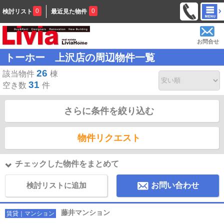
0
0
検討リスト
最近見た物件
お問合せ
トーホー 上沢店の周辺物件一覧
26
該当物件
棟
31
空き数
件
さらに条件を絞り込む
物件リクエスト
チェックした物件をまとめて
検討リストに追加
お問い合わせ
藤井マンション
賃貸｜マンション