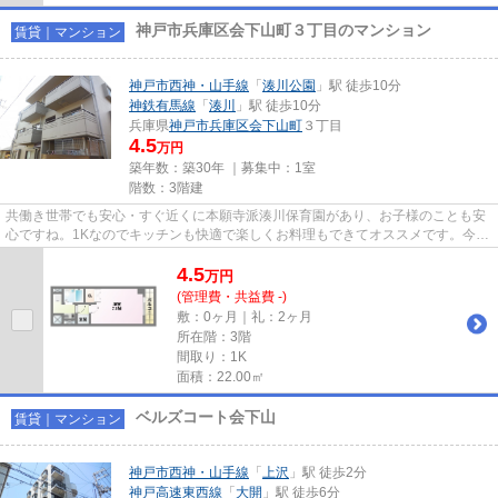
神戸市兵庫区会下山町３丁目のマンション
賃貸｜マンション
神戸市西神・山手線
「
湊川公園
」駅 徒歩10分
神鉄有馬線
「
湊川
」駅 徒歩10分
兵庫県
神戸市兵庫区
会下山町
３丁目
4.5
万円
築年数：築30年 ｜募集中：
1室
階数：3階建
共働き世帯でも安心・すぐ近くに本願寺派湊川保育園があり、お子様のことも安
心ですね。1Kなのでキッチンも快適で楽しくお料理もできてオススメです。今な
ら駐車場に空きあり。中古物...
4.5
万
円
(管理費・共益費 -)
敷：0ヶ月｜礼：2ヶ月
所在階：3階
間取り：1K
面積：22.00㎡
ベルズコート会下山
賃貸｜マンション
神戸市西神・山手線
「
上沢
」駅 徒歩2分
神戸高速東西線
「
大開
」駅 徒歩6分