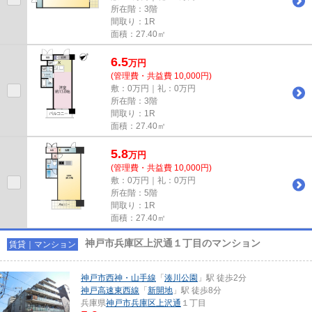
所在階：3階
間取り：1R
面積：27.40㎡
6.5
万
円
(管理費・共益費 10,000円)
敷：0万円｜礼：0万円
所在階：3階
間取り：1R
面積：27.40㎡
5.8
万
円
(管理費・共益費 10,000円)
敷：0万円｜礼：0万円
所在階：5階
間取り：1R
面積：27.40㎡
神戸市兵庫区上沢通１丁目のマンション
賃貸｜マンション
神戸市西神・山手線
「
湊川公園
」駅 徒歩2分
神戸高速東西線
「
新開地
」駅 徒歩8分
兵庫県
神戸市兵庫区
上沢通
１丁目