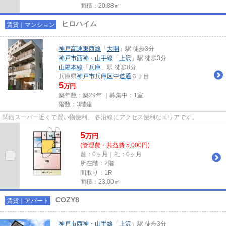
面積：20.88㎡
ヒロハイム
賃貸｜マンション
神戸高速東西線
「
大開
」駅 徒歩3分
神戸市西神・山手線
「
上沢
」駅 徒歩3分
山陽本線
「
兵庫
」駅 徒歩8分
兵庫県
神戸市兵庫区
中道通
６丁目
5
万円
築年数：築29年 ｜募集中：
1室
階数：3階建
関西スーパー近くで買い物便利。 各沿線にアクセス便利なエリアです。
5
万
円
(管理費・共益費 5,000円)
敷：0ヶ月｜礼：0ヶ月
所在階：2階
間取り：1R
面積：23.00㎡
COZY8
賃貸｜アパート
神戸市西神・山手線
「
上沢
」駅 徒歩3分