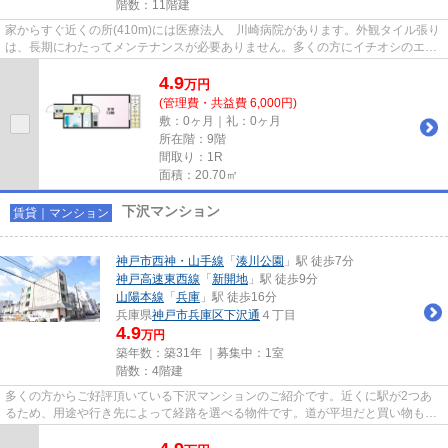
階数：11階建
家からすぐ近くの所(410m)には医療法人 川崎病院があります。外観タイル張り
は、長期にわたってメンテナンスが必要ありません。多くの方にイチオシのエレ
ベーター付き物件はこちらで...
4.9
万
円
(管理費・共益費 6,000円)
敷：0ヶ月｜礼：0ヶ月
所在階：9階
間取り：1R
面積：20.70㎡
下沢マンション
賃貸｜マンション
神戸市西神・山手線
「
湊川公園
」駅 徒歩7分
神戸高速東西線
「
新開地
」駅 徒歩9分
山陽本線
「
兵庫
」駅 徒歩16分
兵庫県
神戸市兵庫区
下沢通
４丁目
4.9
万円
築年数：築31年 ｜募集中：
1室
階数：4階建
多くの方からご好評頂いている下沢マンションのご紹介です。近くに駅が2つあ
るため、用途や行き先によって経路を選べる物件です。道が平坦だと買い物も快
適にできますね。こちらはマン...