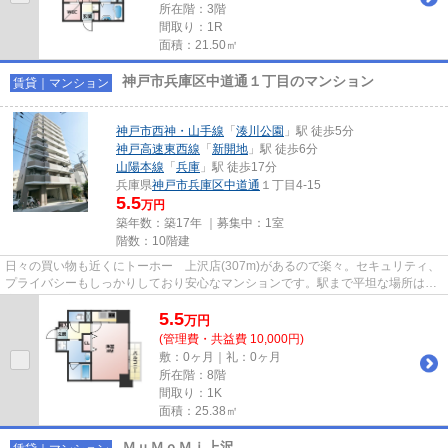
所在階：3階
間取り：1R
面積：21.50㎡
神戸市兵庫区中道通１丁目のマンション
賃貸｜マンション
神戸市西神・山手線
「
湊川公園
」駅 徒歩5分
神戸高速東西線
「
新開地
」駅 徒歩6分
山陽本線
「
兵庫
」駅 徒歩17分
兵庫県
神戸市兵庫区
中道通
１丁目4-15
5.5
万円
築年数：築17年 ｜募集中：
1室
階数：10階建
日々の買い物も近くにトーホー 上沢店(307m)があるので楽々。セキュリティ、
プライバシーもしっかりしており安心なマンションです。駅まで平坦な場所は幅
広い年代の方々に愛され続け...
5.5
万
円
(管理費・共益費 10,000円)
敷：0ヶ月｜礼：0ヶ月
所在階：8階
間取り：1K
面積：25.38㎡
ＭｕＭｏＭｉ上沢