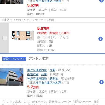
兵庫県
神戸市兵庫区
上沢通
６丁目
5.6
万円
築年数：築17年 ｜募集中：
1室
階数：10階建
兵庫区エリアのこだわりデザイナーズ物件！
5.6
万
円
(管理費・共益費 5,000円)
敷：0ヶ月｜礼：6.1万円
所在階：5階
間取り：1R
面積：24.86㎡
アントレ水木
賃貸｜マンション
神戸高速東西線
「
大開
」駅 徒歩5分
山陽本線
「
兵庫
」駅 徒歩8分
神戸高速東西線
「
新開地
」駅 徒歩8分
兵庫県
神戸市兵庫区
水木通
４丁目
5.7
万円
築年数：築32年 ｜募集中：
1室
階数：4階建
「アントレ水木」のここがイチオシ。最寄りのスーパー「業務スーパー 湊川