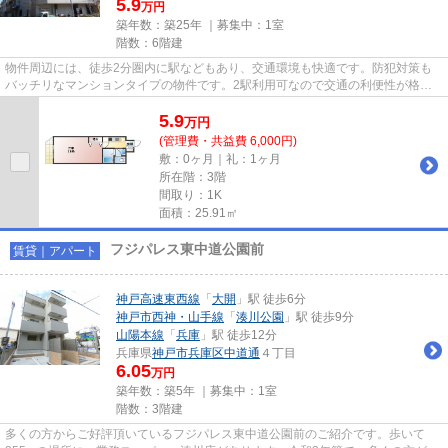
5.9
万円
築年数：築25年 ｜募集中：
1室
階数：6階建
物件周辺には、徒歩2分圏内に駅などもあり、交通環境も快適です。防犯対策も
バッチリなマンションタイプの物件です。2駅利用可なので交通の利便性が格段
に良くなるのが魅力です。階段...
5.9
万
円
(管理費・共益費 6,000円)
敷：0ヶ月｜礼：1ヶ月
所在階：3階
間取り：1K
面積：25.91㎡
フジパレス東中道公園前
賃貸｜アパート
神戸高速東西線
「
大開
」駅 徒歩6分
神戸市西神・山手線
「
湊川公園
」駅 徒歩9分
山陽本線
「
兵庫
」駅 徒歩12分
兵庫県
神戸市兵庫区
中道通
４丁目
6.05
万円
築年数：築5年 ｜募集中：
1室
階数：3階建
多くの方からご好評頂いているフジパレス東中道公園前のご紹介です。歩いて