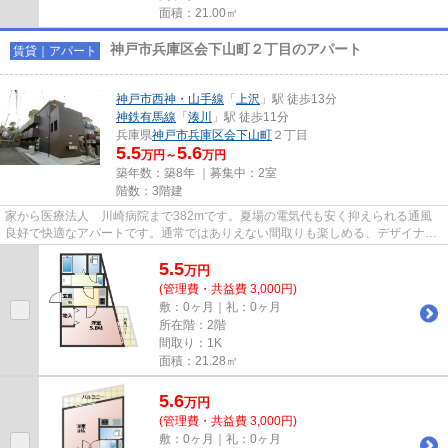
面積：21.00㎡
神戸市兵庫区会下山町２丁目のアパート
賃貸｜アパート
神戸市西神・山手線
「
上沢
」駅 徒歩13分
神鉄有馬線
「
湊川
」駅 徒歩11分
兵庫県
神戸市兵庫区
会下山町
２丁目
5.5
5.6
万円～
万円
築年数：築8年 ｜募集中：
2室
階数：3階建
家から医療法人 川崎病院まで382mです。夏場の電気代も安く抑えられる通風
良好で快適なアパートです。通常ではありえない間取りも楽しめる、デザイナー
ズ物件です。2駅利用できる場所...
5.5
万
円
(管理費・共益費 3,000円)
敷：0ヶ月｜礼：0ヶ月
所在階：2階
間取り：1K
面積：21.28㎡
5.6
万
円
(管理費・共益費 3,000円)
敷：0ヶ月｜礼：0ヶ月