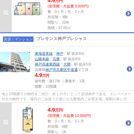
4.9
万
円
(管理費・共益費 3,000円)
敷：0ヶ月｜礼：2ヶ月
所在階：3階
間取り：2DK
面積：37.00㎡
プレサンス神戸プレシャス
賃貸｜マンション
東海道本線
「
神戸
」駅 徒歩9分
山陽本線
「
兵庫
」駅 徒歩8分
神戸高速東西線
「
大開
」駅 徒歩5分
兵庫県
神戸市兵庫区
中道通
２丁目
4.9
万円
築年数：築17年 ｜募集中：
1室
階数：10階建
地上10階建ての物件をご紹介。多くの方にとって必須条件である、エレベーター
付きの物件です。毎日のごみ捨てが楽になる敷地内ごみ置き場。移動の多い方に
嬉しい駅から徒歩9分の物件で...
4.9
万
円
(管理費・共益費 10,000円)
敷：0ヶ月｜礼：0ヶ月
所在階：6階
間取り：1K