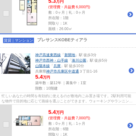
5.3
万
円
(管理費・共益費 6,000円)
敷：0ヶ月｜礼：0ヶ月
所在階：1階
間取り：1K
面積：26.00㎡
プレサンスKOBEティアラ
賃貸｜マンション
神戸高速東西線
「
新開地
」駅 徒歩3分
神戸市西神・山手線
「
湊川公園
」駅 徒歩5分
山陽本線
「
兵庫
」駅 徒歩10分
兵庫県
神戸市兵庫区
中道通
３丁目1-16
5.4
万円
築年数：築12年 ｜募集中：
1室
階数：10階建
忙しいあなたの時間を有効的に使えるのが敷地内ごみ置き場です。2駅利用可能
な物件で目的地に応じて路線を選ぶことができます。ウォーキングやランニング
が趣味の方に住んでもらいたい...
5.4
万
円
(管理費・共益費 7,000円)
敷：0ヶ月｜礼：1ヶ月
所在階：6階
間取り：1K