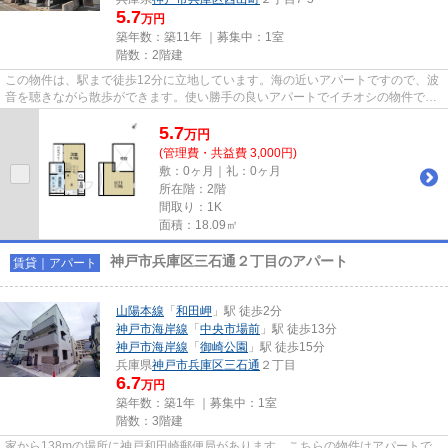
5.7
万円
築年数：築11年 ｜募集中：
1室
階数：2階建
この物件は、駅まで徒歩12分に立地しています。海の近いアパートですので、波
音を聴きながら散歩ができます。使い勝手の良いアパートでイチオシの物件で
す。上の階の物音に悩んでいる...
5.7
万
円
(管理費・共益費 3,000円)
敷：0ヶ月｜礼：0ヶ月
所在階：2階
間取り：1K
面積：18.09㎡
神戸市兵庫区三石通２丁目のアパート
賃貸｜アパート
山陽本線
「
和田岬
」駅 徒歩2分
神戸市海岸線
「
中央市場前
」駅 徒歩13分
神戸市海岸線
「
御崎公園
」駅 徒歩15分
兵庫県
神戸市兵庫区
三石通
２丁目
6.7
万円
築年数：築1年 ｜募集中：
1室
階数：3階建
家から138mの場所に神戸和田崎郵便局があります。こちらの物件はアパートで