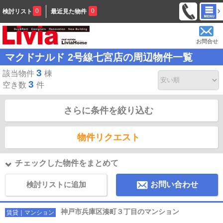
0
0
検討リスト
最近見た物件
お問合せ
マクドナルド 2号線七宮店の周辺物件一覧
3
該当物件
棟
3
空き数
件
さらに条件を絞り込む
物件リクエスト
チェックした物件をまとめて
検討リストに追加
お問い合わせ
神戸市兵庫区湊町３丁目のマンション
賃貸｜マンション