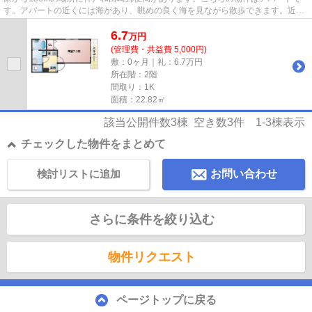
す。アパートの近くには海があり、眺めの良く海を見ながら散歩できます。近く
に駅が2つあるため、用途や行き...
6.7
万
円
(管理費・共益費 5,000円)
敷：0ヶ月｜礼：6.7万円
所在階：2階
間取り：1K
面積：22.82㎡
該当公開件数
3
棟 空き数
3
件
1-3
棟表示
チェックした物件をまとめて
検討リストに追加
お問い合わせ
さらに条件を絞り込む
物件リクエスト
ページトップに戻る