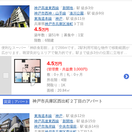
神戸高速東西線
「
新開地
」駅 徒歩3分
神戸市西神・山手線
「
湊川公園
」駅 徒歩9分
東海道本線
「
神戸
」駅 徒歩11分
兵庫県
神戸市兵庫区
湊町
３丁目
4.5
万円
築年数：築51年 ｜募集中：
1室
階数：6階建
便利なスーパー「神鉄食彩館」まで266mです。2駅利用可能な物件で移動範囲が
広がります。眺望良好なエリアで魅力的です。駅まで徒歩3分の位置に立地す
る、アクセス良好な物件です。神...
4.5
万
円
(管理費・共益費 3,000円)
敷：0ヶ月｜礼：0ヶ月
所在階：4階
間取り：1K
面積：20.84㎡
神戸市兵庫区西出町２丁目のアパート
賃貸｜アパート
東海道本線
「
神戸
」駅 徒歩12分
神戸高速東西線
「
新開地
」駅 徒歩15分
神戸市海岸線
「
中央市場前
」駅 徒歩14分
兵庫県
神戸市兵庫区
西出町
２丁目7-5