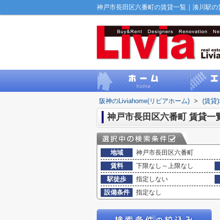
神戸市長田区六番町の賃貸一覧｜湊川駅の賃貸｜
阪神のLiviahome(リビアホーム)
>
(賃貸
神戸市長田区六番町 賃貸一
地域
神戸市長田区六番町
賃料
下限なし～上限なし
駅徒歩
指定しない
設備条件
指定なし