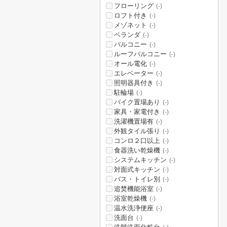
フローリング
(-)
ロフト付き
(-)
メゾネット
(-)
ベランダ
(-)
バルコニー
(-)
ルーフバルコニー
(-)
オール電化
(-)
エレベーター
(-)
照明器具付き
(-)
駐輪場
(-)
バイク置場あり
(-)
家具・家電付き
(-)
洗濯機置場有
(-)
外観タイル張り
(-)
コンロ２口以上
(-)
食器洗い乾燥機
(-)
システムキッチン
(-)
対面式キッチン
(-)
バス・トイレ別
(-)
追焚機能浴室
(-)
浴室乾燥機
(-)
温水洗浄便座
(-)
洗面台
(-)