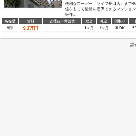
便利なスーパー「ライフ長田店」まで4
信をもって情報を提供できるマンション
好評...
所在階
賃料
管理費・共益費
敷金
礼金
間取り
9.3
万円
9階
-
1ヶ月
1ヶ月
3LDK
5
該