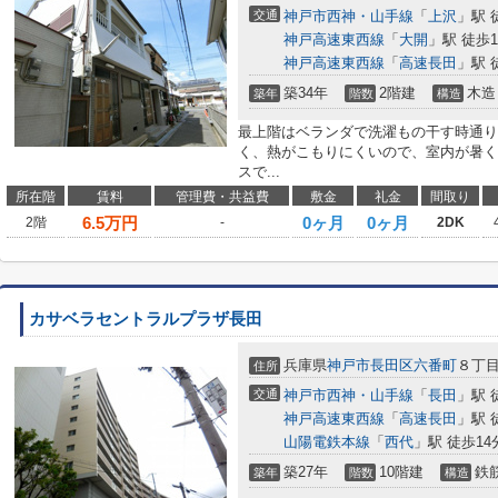
交通
神戸市西神・山手線
「
上沢
」駅 
神戸高速東西線
「
大開
」駅 徒歩1
神戸高速東西線
「
高速長田
」駅 
築34年
2階建
木造
築年
階数
構造
最上階はベランダで洗濯もの干す時通り
く、熱がこもりにくいので、室内が暑く
スで...
所在階
賃料
管理費・共益費
敷金
礼金
間取り
6.5
万円
0ヶ月
0ヶ月
2階
-
2DK
カサベラセントラルプラザ長田
兵庫県
神戸市長田区
六番町
８丁
住所
交通
神戸市西神・山手線
「
長田
」駅 
神戸高速東西線
「
高速長田
」駅 
山陽電鉄本線
「
西代
」駅 徒歩14
築27年
10階建
鉄
築年
階数
構造