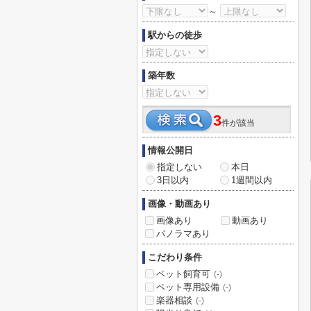
～
駅からの徒歩
築年数
3
件が該当
情報公開日
指定しない
本日
3日以内
1週間以内
画像・動画あり
画像あり
動画あり
パノラマあり
こだわり条件
ペット飼育可
(-)
ペット専用設備
(-)
楽器相談
(-)