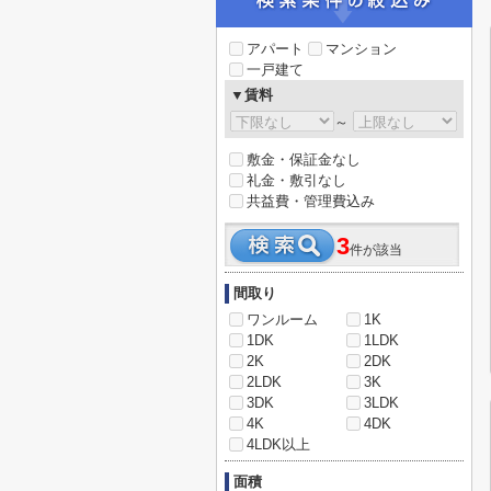
アパート
マンション
一戸建て
▼賃料
～
敷金・保証金なし
礼金・敷引なし
共益費・管理費込み
3
件が該当
間取り
ワンルーム
1K
1DK
1LDK
2K
2DK
2LDK
3K
3DK
3LDK
4K
4DK
4LDK以上
面積