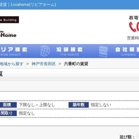
Liviahome(リビアホーム)
営業時
)地域から探す
>
神戸市長田区
>
六番町の賃貸
覧
面積
下限なし～上限なし
築年数
指定しない
間取り
指定なし
並び順：