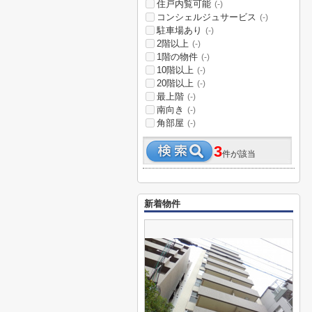
住戸内覧可能
(-)
コンシェルジュサービス
(-)
駐車場あり
(-)
2階以上
(-)
1階の物件
(-)
10階以上
(-)
20階以上
(-)
最上階
(-)
南向き
(-)
角部屋
(-)
3
件が該当
新着物件