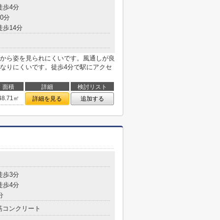
徒歩4分
0分
徒歩14分
から姿を見られにくいです。風通しが良
なりにくいです。徒歩4分で駅にアクセ
面積
詳細
検討リスト
48.71㎡
詳細を見る
追加する
目
徒歩3分
徒歩4分
分
筋コンクリート