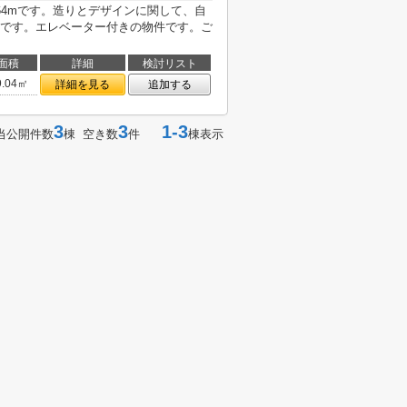
64mです。造りとデザインに関して、自
です。エレベーター付きの物件です。ご
面積
詳細
検討リスト
9.04㎡
詳細を見る
追加する
3
3
1-3
当公開件数
棟 空き数
件
棟表示