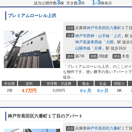
3
3
1-3
該当公開件数
棟 空き数
件
棟表示
プレミアムローレル上沢
兵庫県
神戸市長田区
六番町
２丁目
住所
交通
神戸市西神・山手線
「
上沢
」駅 
神戸高速東西線
「
大開
」駅 徒歩1
山陽本線
「
兵庫
」駅 徒歩16分
築7年
2階建
木造
築年
階数
構造
「プレミアムローレル上沢」のここがイ
な物件です。使い勝手の良いアパートで
徒歩...
所在階
賃料
管理費・共益費
敷金
礼金
間取り
4.7
万円
0ヶ月
0ヶ月
2階
3,000円
1K
神戸市長田区六番町１丁目のアパート
兵庫県
神戸市長田区
六番町
１丁
住所