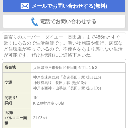
メールでお問い合わせする(無料)
電話でお問い合わせする
最寄りのスーパー「ダイエー 長田店」まで486mとすぐ
近くにあるので生活至便です。買い物施設や銀行、病院な
ど住環境が整っているので、不便さをあまり感じない生活
が可能です。ぜひお気軽にご連絡下さいね。
所在地
兵庫県
神戸市長田区
長田町
６丁目1-5-2
神戸高速東西線
「
高速長田
」駅 徒歩11分
交通
神鉄有馬線
「
長田
」駅 徒歩13分
神戸市西神・山手線
「
長田
」駅 徒歩10分
間取り/
1K
詳細
K 2.0帖
/
洋室 6.0帖
面積/
バルコニー面
21.03㎡/-
積