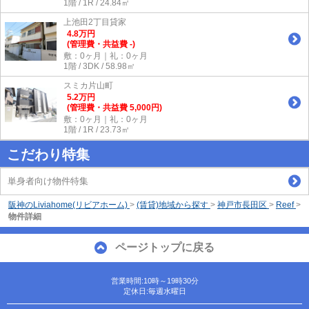
1階 / 1R / 24.84㎡
上池田2丁目貸家
4.8
万
円
(管理費・共益費 -)
敷：0ヶ月｜礼：0ヶ月
1階 / 3DK / 58.98㎡
スミカ片山町
5.2
万
円
(管理費・共益費 5,000円)
敷：0ヶ月｜礼：0ヶ月
1階 / 1R / 23.73㎡
こだわり特集
単身者向け物件特集
阪神のLiviahome(リビアホーム)
>
(賃貸)地域から探す
>
神戸市長田区
>
Reef
>
物件詳細
ページトップに戻る
営業時間:10時～19時30分
定休日:毎週水曜日