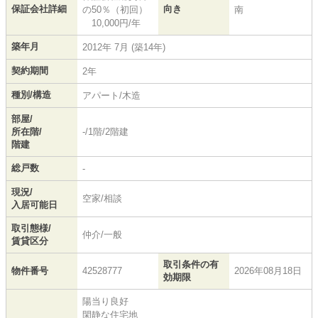
保証会社詳細
向き
の50％（初回）
南
10,000円/年
築年月
2012年 7月 (築14年)
契約期間
2年
種別/構造
アパート/木造
部屋/
所在階/
-/1階/2階建
階建
総戸数
-
現況/
空家/相談
入居可能日
取引態様/
仲介/一般
賃貸区分
取引条件の有
物件番号
42528777
2026年08月18日
効期限
陽当り良好
閑静な住宅地