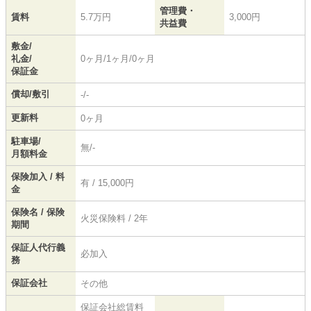
管理費・
賃料
5.7万円
3,000円
共益費
敷金/
礼金/
0ヶ月/1ヶ月/0ヶ月
保証金
償却/敷引
-/-
更新料
0ヶ月
駐車場/
無/-
月額料金
保険加入 / 料
有 / 15,000円
金
保険名 / 保険
火災保険料 / 2年
期間
保証人代行義
必加入
務
保証会社
その他
保証会社総賃料