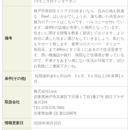
TVモニタ付インターホン
神戸市長田区エリアでの住まいなら、住み心地も快適
な「Reef」はいかがでしょうか。落ち着いた街並みが
魅力のアパートはこちらです。バルコニーが付いてい
ます。築9年の設備が充実した物件となっています。
住まいに関する情報を数多く提供しております。より
備考
自分に適した住まい選びをしていきましょう。私たち
もサポート致します。最寄りのスーパー「ダイエー
長田店」まで486mとすぐ近くにあるので生活至便で
す。買い物施設や銀行、病院など住環境が整っている
ので、不便さをあまり感じない生活が可能です。ぜひ
お気軽にご連絡下さいね。
短期違約金6ヵ月以内 2ヵ月、6ヵ月以上1年未満1ヵ
条件(その他)
月。
株式会社Livia
兵庫県神戸市兵庫区下沢通１丁目1番17号 朝日プラザ
取扱会社
湊川104
TEL:078-578-7866
兵庫県知事 (3) 第11690号
情報更新日
2026年08月10日