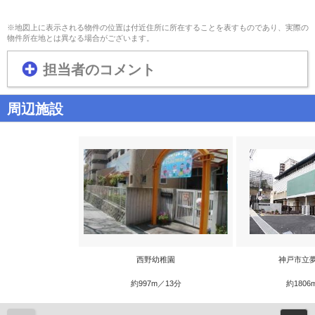
※地図上に表示される物件の位置は付近住所に所在することを表すものであり、実際の
物件所在地とは異なる場合がございます。
担当者のコメント
周辺施設
西野幼稚園
神戸市立
約997m／13分
約1806