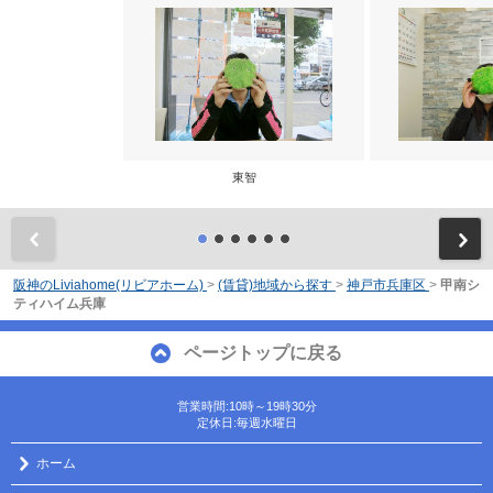
東智
前
阪神のLiviahome(リビアホーム)
>
(賃貸)地域から探す
>
神戸市兵庫区
>
甲南シ
ティハイム兵庫
ページトップに戻る
営業時間:10時～19時30分
定休日:毎週水曜日
ホーム