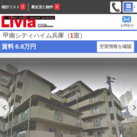
0
0
検討リスト
最近見た物件
お問合せ
甲南シティハイム兵庫（
1
室）
賃料
6.8万円
空室情報を確認