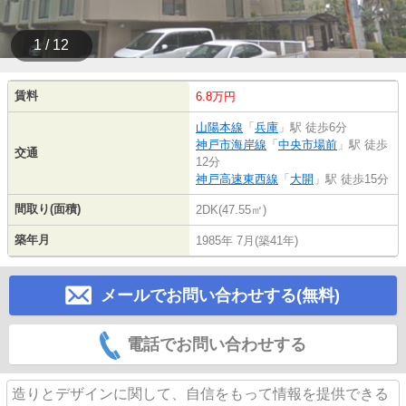
1 / 12
賃料
6.8万円
山陽本線
「
兵庫
」駅 徒歩6分
神戸市海岸線
「
中央市場前
」駅 徒歩
交通
12分
神戸高速東西線
「
大開
」駅 徒歩15分
間取り(面積)
2DK(47.55㎡)
築年月
1985年 7月(築41年)
メールでお問い合わせする(無料)
電話でお問い合わせする
造りとデザインに関して、自信をもって情報を提供できる