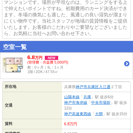
マンションです。場所が平坦なのは、ランニングをする上
で抑えたいポイントですね。初期費用のカード決済ができ
ます。冬場の換気にも適した、風通しの良い湿気が溜まり
にくい物件です。当社スタッフが地域の賃貸情報をご提供
いたします。お客様のこだわりやご要望などございました
ら、お気軽に当社へお問い合わせ下さい。
空室一覧
6.8
万
円
NEW
(管理費・共益費 5,000円)
敷：0ヶ月｜礼：1ヶ月
1階 / 2DK / 47.55㎡
所在地
兵庫県
神戸市兵庫区
入江通
２丁目
山陽本線
「
兵庫
」駅 徒歩6分
神戸市海岸線
「
中央市場前
」駅 徒歩
交通
12分
神戸高速東西線
「
大開
」駅 徒歩15分
賃料
6.8万円