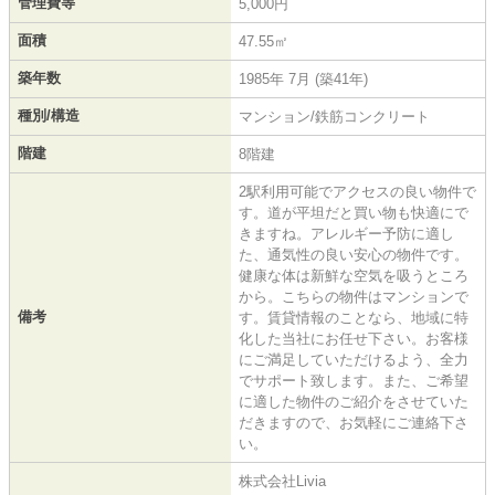
管理費等
5,000円
面積
47.55㎡
築年数
1985年 7月 (築41年)
種別/構造
マンション/鉄筋コンクリート
階建
8階建
2駅利用可能でアクセスの良い物件で
す。道が平坦だと買い物も快適にで
きますね。アレルギー予防に適し
た、通気性の良い安心の物件です。
健康な体は新鮮な空気を吸うところ
から。こちらの物件はマンションで
備考
す。賃貸情報のことなら、地域に特
化した当社にお任せ下さい。お客様
にご満足していただけるよう、全力
でサポート致します。また、ご希望
に適した物件のご紹介をさせていた
だきますので、お気軽にご連絡下さ
い。
株式会社Livia