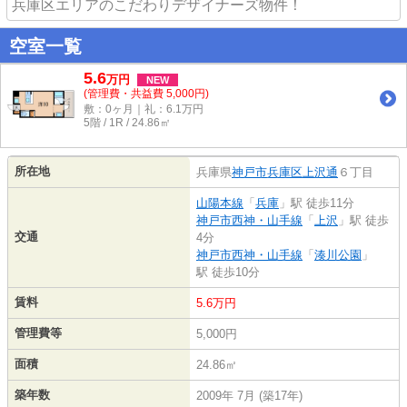
兵庫区エリアのこだわりデザイナーズ物件！
空室一覧
5.6
万
円
NEW
(管理費・共益費 5,000円)
敷：0ヶ月｜礼：6.1万円
5階 / 1R / 24.86㎡
所在地
兵庫県
神戸市兵庫区
上沢通
６丁目
山陽本線
「
兵庫
」駅 徒歩11分
神戸市西神・山手線
「
上沢
」駅 徒歩
交通
4分
神戸市西神・山手線
「
湊川公園
」
駅 徒歩10分
賃料
5.6万円
管理費等
5,000円
面積
24.86㎡
築年数
2009年 7月 (築17年)