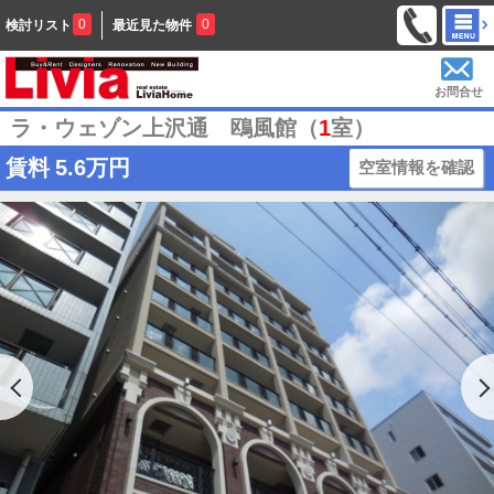
0
0
検討リスト
最近見た物件
お問合せ
ラ・ウェゾン上沢通 鴎風館（
1
室）
賃料
5.6万円
空室情報を確認