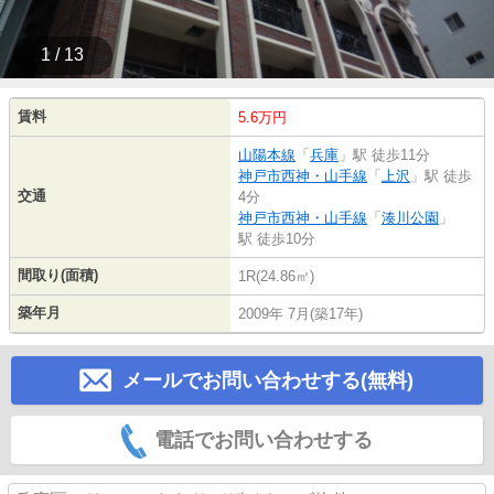
1 / 13
賃料
5.6万円
山陽本線
「
兵庫
」駅 徒歩11分
神戸市西神・山手線
「
上沢
」駅 徒歩
交通
4分
神戸市西神・山手線
「
湊川公園
」
駅 徒歩10分
間取り(面積)
1R(24.86㎡)
築年月
2009年 7月(築17年)
メールでお問い合わせする(無料)
電話でお問い合わせする