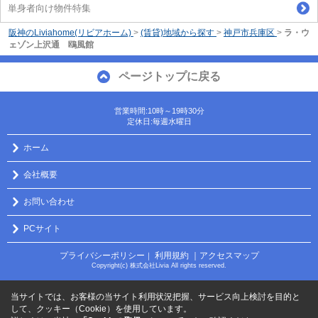
単身者向け物件特集
阪神のLiviahome(リビアホーム)
>
(賃貸)地域から探す
>
神戸市兵庫区
>
ラ・ウ
ェゾン上沢通 鴎風館
ページトップに戻る
営業時間:10時～19時30分
定休日:毎週水曜日
ホーム
会社概要
お問い合わせ
PCサイト
プライバシーポリシー
利用規約
｜アクセスマップ
｜
Copyright(c) 株式会社Livia All rights reserved.
当サイトでは、お客様の当サイト利用状況把握、サービス向上検討を目的と
して、クッキー（Cookie）を使用しています。