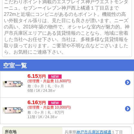
こだわりポイント満載のエスプレイス神戸ウエストモンタ
ーニュ。セブンーイレブン神戸西上橘通１丁目店まで
272mと近場にコンビニがあるのもポイント。機能性の高
い外観タイル張りは、見た目にも良さが漂います。ニーズ
の高い、2018年築の物件で、オシャレな室内が魅力的。神
戸市兵庫区エリアにある賃貸情報のことなら、地域に密着
した当社へお任せ下さい。当社は、多種多様な賃貸情報を
取り扱っております。ご要望や不明な点などございました
ら、お気軽にご連絡下さい。
空室一覧
6.15
万
円
NEW
(管理費・共益費 11,600円)
敷：0ヶ月｜礼：0ヶ月
6階 / 1K / 24.38㎡
6.16
万
円
NEW
(管理費・共益費 10,000円)
敷：0ヶ月｜礼：8万円
11階 / 1K / 24.38㎡
所在地
兵庫県
神戸市兵庫区
西橘通
１丁目