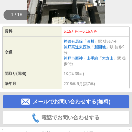
1 / 18
賃料
6.15万円～6.16万円
神鉄有馬線
「
湊川
」駅 徒歩7分
神戸高速東西線
「
新開地
」駅 徒歩9
交通
分
神戸市西神・山手線
「
大倉山
」駅 徒
歩9分
間取り(面積)
1K(24.38㎡)
築年月
2018年 9月(築7年)
メールでお問い合わせする(無料)
電話でお問い合わせする