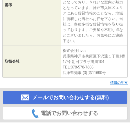
となっており、きれいな室内が魅力
備考
となっています。神戸市兵庫区エリ
アにある賃貸情報のことなら、地域
に密着した当社へお任せ下さい。当
社は、多種多様な賃貸情報を取り扱
っております。ご要望や不明な点な
どございましたら、お気軽にご連絡
下さい。
株式会社Livia
兵庫県神戸市兵庫区下沢通１丁目1番
取扱会社
17号 朝日プラザ湊川104
TEL:078-578-7866
兵庫県知事 (3) 第11690号
情報の見方
メールでお問い合わせする(無料)
電話でお問い合わせする