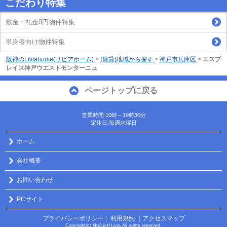
こだわり特集
敷金・礼金0円物件特集
単身者向け物件特集
阪神のLiviahome(リビアホーム)
>
(賃貸)地域から探す
>
神戸市兵庫区
>
エスプ
レイス神戸ウエストモンターニュ
ページトップに戻る
営業時間:10時～19時30分
定休日:毎週水曜日
ホーム
会社概要
お問い合わせ
PCサイト
プライバシーポリシー
利用規約
｜アクセスマップ
｜
Copyright(c) 株式会社Livia All rights reserved.