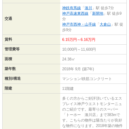
神鉄有馬線
「
湊川
」駅 徒歩7分
神戸高速東西線
「
新開地
」駅 徒歩9
交通
分
神戸市西神・山手線
「
大倉山
」駅 徒
歩9分
賃料
6.15万円～6.16万円
管理費等
10,000円～11,600円
面積
24.38㎡
築年数
2018年 9月 (築7年)
種別/構造
マンション/鉄筋コンクリート
階建
11階建
多くの方からご好評頂いているエス
プレイス神戸ウエストモンターニュ
のご紹介です。最寄りのスーパー
「トーホー 湊川店」まで383mで
す。こちらの物件は陽当たりが良好
な物件になります。2018年築の物件