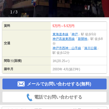
1 / 3
賃料
5万円～5.5万円
東海道本線
「
神戸
」駅 徒歩5分
神戸高速東西線
「
新開地
」駅 徒歩8
交通
分
神戸市西神・山手線
「
湊川公園
」
駅 徒歩12分
間取り(面積)
1K(20.25㎡)
築年月
2003年 4月(築23年)
メールでお問い合わせする(無料)
電話でお問い合わせする