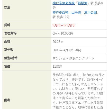
神戸高速東西線
「
新開地
」駅 徒歩8
交通
分
神戸市西神・山手線
「
湊川公園
」
駅 徒歩12分
賃料
5万円～5.5万円
管理費等
0円～10,000円
面積
20.25㎡
築年数
2003年 4月 (築23年)
種別/構造
マンション/鉄筋コンクリート
階建
11階建
徒歩5分で駅に着く、魅力的な物件と
なっており、好評です。設備やレイ
アウトにもこだわりのあるマンショ
ン。お財布にも優しい、照明要らず
の明るい物件となっています。11階
建てで街並みにも馴染んだ物件で
備考
す。神戸市兵庫区エリアにある賃貸
情報のことなら、地域に密着した当