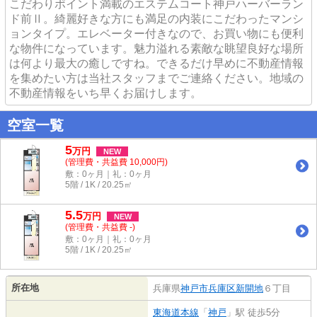
こだわりポイント満載のエステムコート神戸ハーバーラン
ド前Ⅱ。綺麗好きな方にも満足の内装にこだわったマンシ
ョンタイプ。エレベーター付きなので、お買い物にも便利
な物件になっています。魅力溢れる素敵な眺望良好な場所
は何より最大の癒しですね。できるだけ早めに不動産情報
を集めたい方は当社スタッフまでご連絡ください。地域の
不動産情報をいち早くお届けします。
空室一覧
5
万
円
NEW
(管理費・共益費 10,000円)
敷：0ヶ月｜礼：0ヶ月
5階 / 1K / 20.25㎡
5.5
万
円
NEW
(管理費・共益費 -)
敷：0ヶ月｜礼：0ヶ月
5階 / 1K / 20.25㎡
所在地
兵庫県
神戸市兵庫区
新開地
６丁目
東海道本線
「
神戸
」駅 徒歩5分