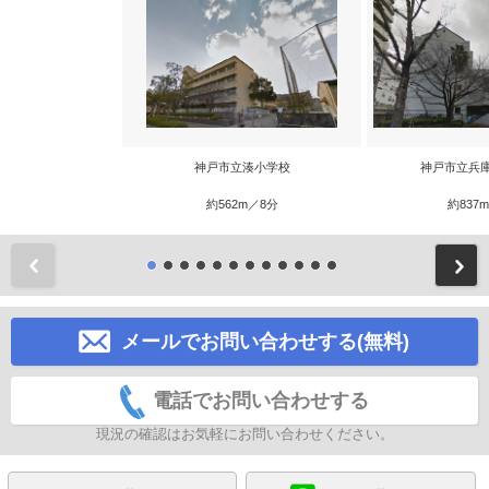
神戸市立湊小学校
神戸市立兵
約562m／8分
約837
前
メールでお問い合わせする(無料)
電話でお問い合わせする
現況の確認はお気軽にお問い合わせください。