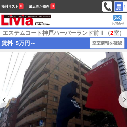
0
0
検討リスト
最近見た物件
お問合せ
エステムコート神戸ハーバーランド前Ⅱ（
2
室）
賃料
5
万円～
空室情報を確認