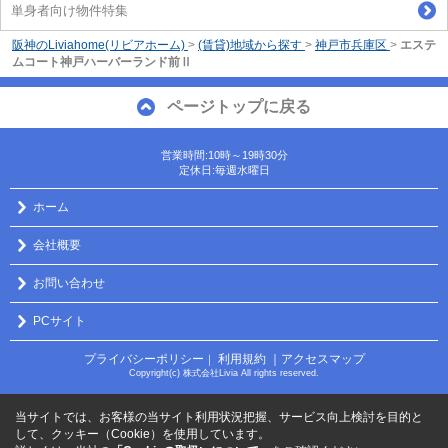
単身者向け物件特集
阪神のLiviahome(リビアホーム)
>
(賃貸)地域から探す
>
神戸市兵庫区
>
エステ
ムコート神戸ハーバーランド前Ⅱ
ページトップに戻る
営業時間:10時～19時30分
定休日:毎週水曜日
ホーム
会社概要
お問い合わせ
PCサイト
プライバシーポリシー
利用規約
｜アクセスマップ
｜
Copyright(c) 株式会社Livia All rights reserved.
当サイトでは、お客様の当サイト利用状況把握、サービス向上検討を目的と
して、クッキー（Cookie）を使用しています。