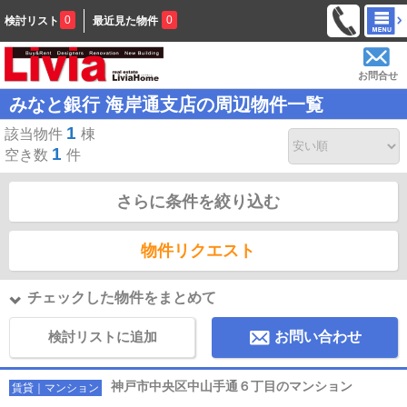
0
0
検討リスト
最近見た物件
お問合せ
みなと銀行 海岸通支店の周辺物件一覧
1
該当物件
棟
1
空き数
件
さらに条件を絞り込む
物件リクエスト
チェックした物件をまとめて
検討リストに追加
お問い合わせ
神戸市中央区中山手通６丁目のマンション
賃貸｜マンション