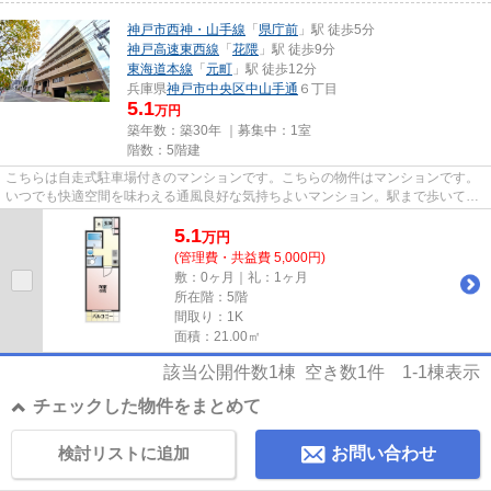
神戸市西神・山手線
「
県庁前
」駅 徒歩5分
神戸高速東西線
「
花隈
」駅 徒歩9分
東海道本線
「
元町
」駅 徒歩12分
兵庫県
神戸市中央区
中山手通
６丁目
5.1
万円
築年数：築30年 ｜募集中：
1室
階数：5階建
こちらは自走式駐車場付きのマンションです。こちらの物件はマンションです。
いつでも快適空間を味わえる通風良好な気持ちよいマンション。駅まで歩いてア
クセスできる、徒歩5分の距離...
5.1
万
円
(管理費・共益費 5,000円)
敷：0ヶ月｜礼：1ヶ月
所在階：5階
間取り：1K
面積：21.00㎡
該当公開件数
1
棟 空き数
1
件
1-1
棟表示
チェックした物件をまとめて
検討リストに追加
お問い合わせ