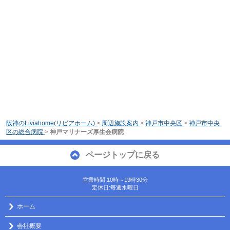
阪神のLiviahome(リビアホーム)
>
周辺施設案内
>
神戸市中央区
>
神戸市中央
区の総合病院
>
神戸マリナーズ厚生会病院
ページトップに戻る
営業時間:10時～19時30分
定休日:毎週水曜日
ホーム
会社概要