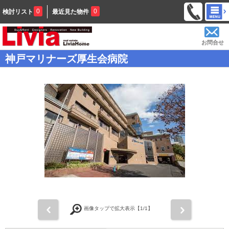
0
0
検討リスト
最近見た物件
お問合せ
神戸マリナーズ厚生会病院
前
次
画像タップで拡大表示【
1
/1】