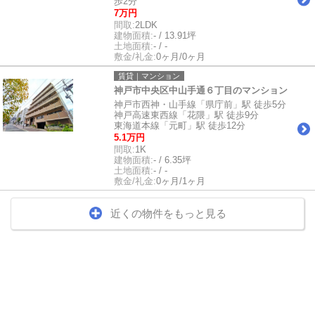
歩2分
7万円
間取:
2LDK
建物面積:
- / 13.91坪
土地面積:
- / -
敷金/礼金:
0ヶ月/0ヶ月
賃貸｜マンション
神戸市中央区中山手通６丁目のマンション
神戸市西神・山手線「県庁前」駅 徒歩5分
神戸高速東西線「花隈」駅 徒歩9分
東海道本線「元町」駅 徒歩12分
5.1万円
間取:
1K
建物面積:
- / 6.35坪
土地面積:
- / -
敷金/礼金:
0ヶ月/1ヶ月
近くの物件をもっと見る