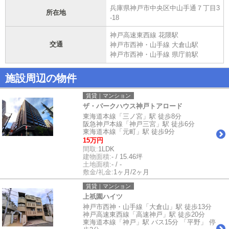
兵庫県神戸市中央区中山手通７丁目3
所在地
-18
神戸高速東西線 花隈駅
交通
神戸市西神・山手線 大倉山駅
神戸市西神・山手線 県庁前駅
施設周辺の物件
賃貸｜マンション
ザ・パークハウス神戸トアロード
東海道本線「三ノ宮」駅 徒歩8分
阪急神戸本線「神戸三宮」駅 徒歩6分
東海道本線「元町」駅 徒歩9分
15万円
間取:
1LDK
建物面積:
- / 15.46坪
土地面積:
- / -
敷金/礼金:
1ヶ月/2ヶ月
賃貸｜マンション
上祇園ハイツ
神戸市西神・山手線「大倉山」駅 徒歩13分
神戸高速東西線「高速神戸」駅 徒歩20分
東海道本線「神戸」駅 バス15分 「平野」 停