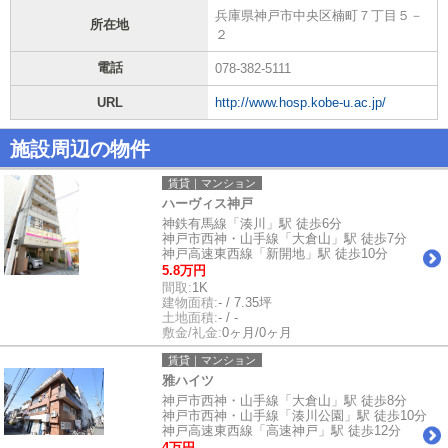
兵庫県神戸市中央区楠町７丁目５－
所在地
２
電話
078-382-5111
URL
http://www.hosp.kobe-u.ac.jp/
施設周辺の物件
賃貸｜マンション
ハーヴィス神戸
神鉄有馬線「湊川」駅 徒歩6分
神戸市西神・山手線「大倉山」駅 徒歩7分
神戸高速東西線「新開地」駅 徒歩10分
5.8万円
間取:
1K
建物面積:
- / 7.35坪
土地面積:
- / -
敷金/礼金:
0ヶ月/0ヶ月
賃貸｜マンション
雅ハイツ
神戸市西神・山手線「大倉山」駅 徒歩8分
神戸市西神・山手線「湊川公園」駅 徒歩10分
神戸高速東西線「高速神戸」駅 徒歩12分
4万円