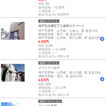
間取:
1R
建物面積:
- / 6.05坪
土地面積:
- / -
敷金/礼金:
0ヶ月/0万円
賃貸｜アパート
神戸市兵庫区下三条町のアパート
神戸市西神・山手線「大倉山」駅 徒歩11分
東海道本線「神戸」駅 徒歩15分
神戸市西神・山手線「湊川公園」駅 徒歩18分
6.9万円
間取:
1LDK
建物面積:
- / 11.04坪
土地面積:
- / -
敷金/礼金:
0ヶ月/0ヶ月
賃貸｜アパート
メゾンリベルテ
神戸市西神・山手線「湊川公園」駅 徒歩19分
神鉄有馬線「湊川」駅 徒歩19分
6.6万円
間取:
3DK
建物面積:
- / 21.17坪
土地面積:
- / -
敷金/礼金:
0ヶ月/1ヶ月
賃貸｜マンション