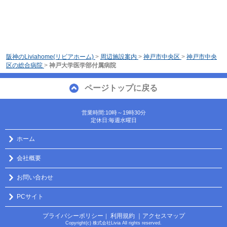
阪神のLiviahome(リビアホーム)
>
周辺施設案内
>
神戸市中央区
>
神戸市中央
区の総合病院
>
神戸大学医学部付属病院
ページトップに戻る
営業時間:10時～19時30分
定休日:毎週水曜日
ホーム
会社概要
お問い合わせ
PCサイト
プライバシーポリシー
利用規約
｜アクセスマップ
｜
Copyright(c) 株式会社Livia All rights reserved.