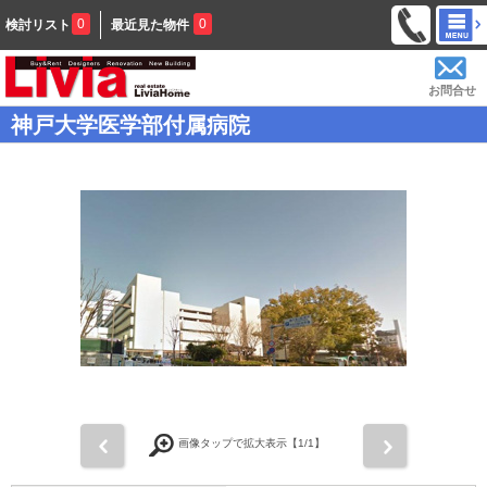
0
0
検討リスト
最近見た物件
お問合せ
神戸大学医学部付属病院
前
次
画像タップで拡大表示【
1
/1】