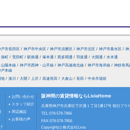
神戸市長田区
/
神戸市中央区
/
神戸市須磨区
/
神戸市北区
/
神戸市垂水区
/
神
湊町
/
荒田町
/
駅南通
/
塚本通
/
西多聞通
/
羽坂通
/
大開通
/
水木通
山陽本線
/
神戸市西神・山手線
/
神戸高速南北線
/
神戸市海岸線
/
神鉄有馬
神戸本線
開地
/
湊川
/
大開
/
上沢
/
高速長田
/
大倉山
/
長田
/
中央市場前
阪神間の賃貸情報ならLiviaHome
お問い合わせ
スタッフ紹介
兵庫県神戸市兵庫区下沢通１丁目1番17号 朝日プラザ
円
周辺施設
TEL:078-578-7866
お客様の声
FAX:078-578-7856
け
Copyright(c) 株式会社Livia