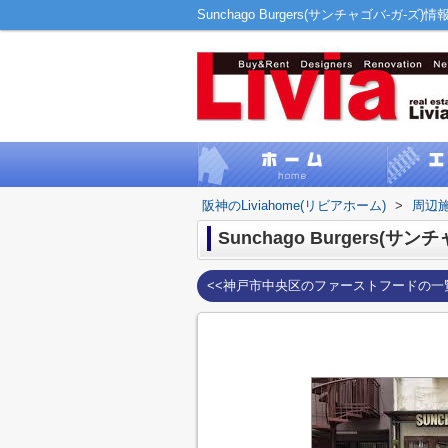
Sunchago Burgers(サンチャゴバ-ガ-
阪神のLiviahome(リビアホーム)
>
周辺
Sunchago Burgers(サン
<<神戸市中央区のファーストフードの一