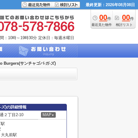
最終更新：2026年08月08日
00
00
件
件
最近見た物件
検討リスト
間：10時～19時30分
定休日：毎週水曜日
go Burgers(サンチャゴバ-ガ-ズ)
-ガ-ズ)の詳細情報
２丁目2-10
MAP
▼
町駅
駅
・大丸前駅