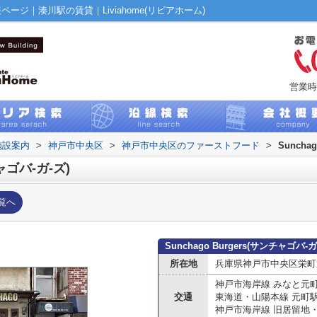
ズ)情報ページ｜湊川駅の賃貸｜Liviahome(リビアホーム)
営業時
施設案内
>
神戸市中央区
>
神戸市中央区のファーストフード
>
Suncha
チャゴバ-ガ-ズ)
覧へ
Sunchago Burgers(サンチャゴバ
所在地
兵庫県神戸市中央区栄町通
神戸市海岸線 みなと元
交通
東海道・山陽本線 元町
神戸市海岸線 旧居留地