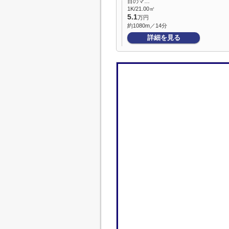
目のマ…
1K/21.00㎡
5.1
万円
約1080m／14分
詳細を見る