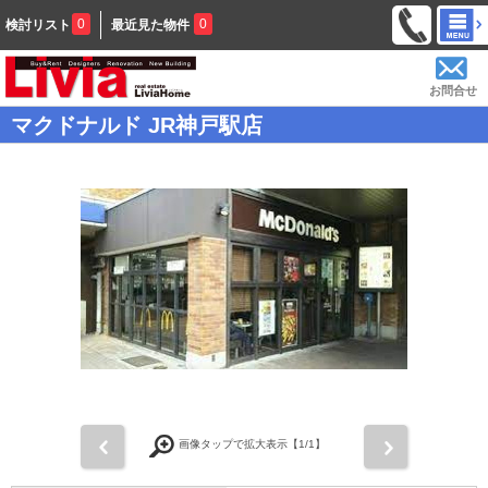
0
0
検討リスト
最近見た物件
お問合せ
マクドナルド JR神戸駅店
前
次
画像タップで拡大表示【
1
/1】