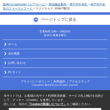
阪神のLiviahome(リビアホーム)
>
周辺施設案内
>
神戸市中央区
>
神戸市中央
区のファーストフード
>
マクドナルド JR神戸駅店
ページトップに戻る
営業時間:10時～19時30分
定休日:毎週水曜日
ホーム
会社概要
お問い合わせ
PCサイト
プライバシーポリシー
利用規約
｜アクセスマップ
｜
Copyright(c) 株式会社Livia All rights reserved.
当サイトでは、お客様の当サイト利用状況把握、サービス向上検討を目的と
して、クッキー（Cookie）を使用しています。
詳しくは、当社の
「Cookieの取扱いについて」
をご確認ください。