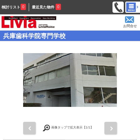
0
0
検討リスト
最近見た物件
お問合せ
兵庫歯科学院専門学校
前
次
画像タップで拡大表示【
1
/1】