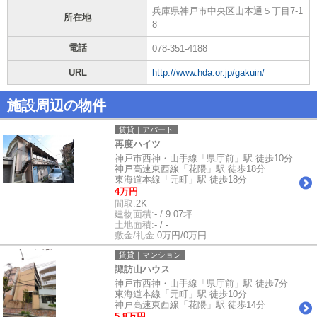
兵庫県神戸市中央区山本通５丁目7-1
所在地
8
電話
078-351-4188
URL
http://www.hda.or.jp/gakuin/
施設周辺の物件
賃貸｜アパート
再度ハイツ
神戸市西神・山手線「県庁前」駅 徒歩10分
神戸高速東西線「花隈」駅 徒歩18分
東海道本線「元町」駅 徒歩18分
4万円
間取:
2K
建物面積:
- / 9.07坪
土地面積:
- / -
敷金/礼金:
0万円/0万円
賃貸｜マンション
諏訪山ハウス
神戸市西神・山手線「県庁前」駅 徒歩7分
東海道本線「元町」駅 徒歩10分
神戸高速東西線「花隈」駅 徒歩14分
5.8万円