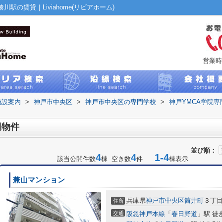
駅の賃貸｜Liviahome(リビアホーム)
営業時
施設案内
>
神戸市中央区
>
神戸市中央区の専門学校
>
神戸YMCA学院専
辺物件
並び順：
4
4
1-4
該当公開件数
棟 空き数
件
棟表示
兼山マンション
兵庫県
神戸市中央区
筒井町
３丁目6
住所
交通
阪急神戸本線
「
春日野道
」駅 徒