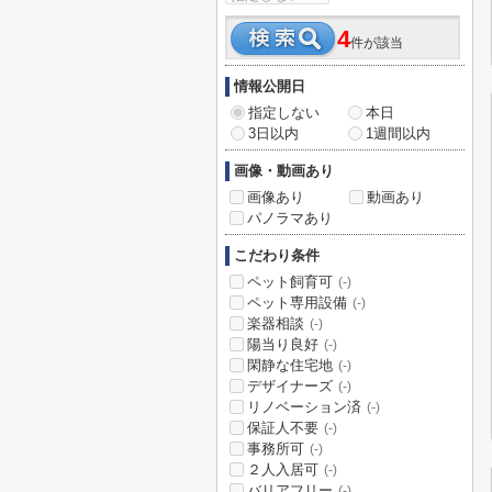
4
件が該当
情報公開日
指定しない
本日
3日以内
1週間以内
画像・動画あり
画像あり
動画あり
パノラマあり
こだわり条件
ペット飼育可
(-)
ペット専用設備
(-)
楽器相談
(-)
陽当り良好
(-)
閑静な住宅地
(-)
デザイナーズ
(-)
リノベーション済
(-)
保証人不要
(-)
事務所可
(-)
２人入居可
(-)
バリアフリー
(-)