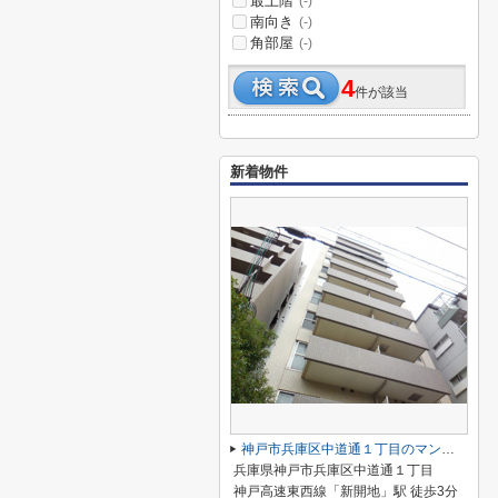
最上階
(-)
南向き
(-)
角部屋
(-)
4
件が該当
新着物件
神戸市兵庫区中道通１丁目のマンション
兵庫県神戸市兵庫区中道通１丁目
神戸高速東西線「新開地」駅 徒歩3分