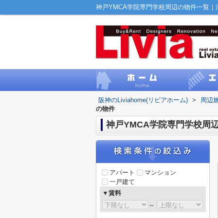
神戸YMCA学院専門学校周辺の物件一覧｜湊川
阪神のLiviahome(リビアホーム)
>
周辺
の物件
神戸YMCA学院専門学校周
アパート
マンション
一戸建て
▼賃料
～