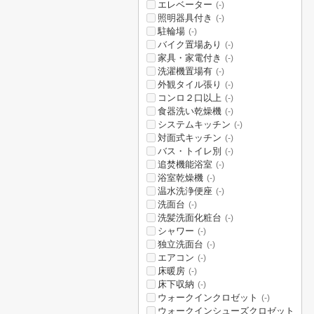
エレベーター
(-)
照明器具付き
(-)
駐輪場
(-)
バイク置場あり
(-)
家具・家電付き
(-)
洗濯機置場有
(-)
外観タイル張り
(-)
コンロ２口以上
(-)
食器洗い乾燥機
(-)
システムキッチン
(-)
対面式キッチン
(-)
バス・トイレ別
(-)
追焚機能浴室
(-)
浴室乾燥機
(-)
温水洗浄便座
(-)
洗面台
(-)
洗髪洗面化粧台
(-)
シャワー
(-)
独立洗面台
(-)
エアコン
(-)
床暖房
(-)
床下収納
(-)
ウォークインクロゼット
(-)
ウォークインシューズクロゼット