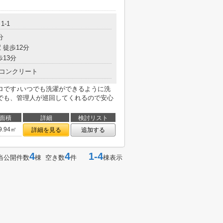
1-1
分
 徒歩12分
歩13分
コンクリート
ロです♪いつでも洗濯ができるように洗
でも、管理人が巡回してくれるので安心
面積
詳細
検討リスト
9.94㎡
詳細を見る
追加する
4
4
1-4
当公開件数
棟 空き数
件
棟表示