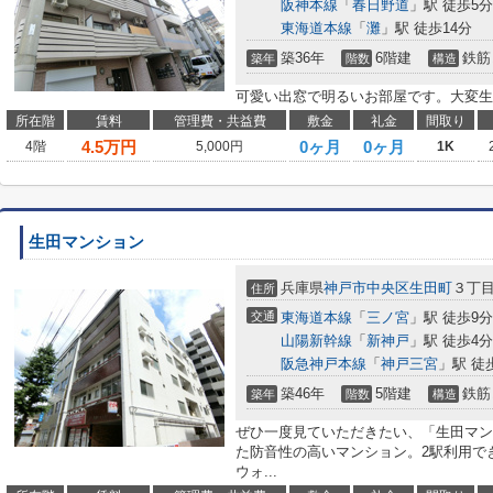
阪神本線
「
春日野道
」駅 徒歩5分
東海道本線
「
灘
」駅 徒歩14分
築36年
6階建
鉄筋
築年
階数
構造
可愛い出窓で明るいお部屋です。大変生
所在階
賃料
管理費・共益費
敷金
礼金
間取り
4.5
万円
0ヶ月
0ヶ月
4階
5,000円
1K
生田マンション
兵庫県
神戸市中央区
生田町
３丁目3
住所
交通
東海道本線
「
三ノ宮
」駅 徒歩9分
山陽新幹線
「
新神戸
」駅 徒歩4分
阪急神戸本線
「
神戸三宮
」駅 徒
築46年
5階建
鉄筋
築年
階数
構造
ぜひ一度見ていただきたい、「生田マン
た防音性の高いマンション。2駅利用で
ウォ...