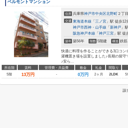
ベルモントマンション
兵庫県
神戸市中央区
北野町
２丁目
住所
交通
東海道本線
「
三ノ宮
」駅 徒歩12
神戸市西神・山手線
「
新神戸
」駅
阪急神戸本線
「
神戸三宮
」駅 徒
築56年
5階建
鉄筋
築年
階数
構造
快適に料理を作ることができる3口コン
濯機置き場を設置しました♪長期の留守
♪安ら...
所在階
賃料
管理費・共益費
敷金
礼金
間取り
13
万円
0万円
5階
-
2ヶ月
2LDK
5
該