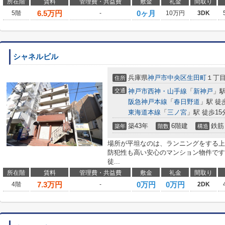
所在階
賃料
管理費・共益費
敷金
礼金
間取り
6.5
万円
0ヶ月
5階
-
10万円
3DK
シャネルビル
兵庫県
神戸市中央区
生田町
１丁目2
住所
交通
神戸市西神・山手線
「
新神戸
」駅
阪急神戸本線
「
春日野道
」駅 徒
東海道本線
「
三ノ宮
」駅 徒歩15
築43年
6階建
鉄筋
築年
階数
構造
場所が平坦なのは、ランニングをする上
防犯性も高い安心のマンション物件です
徒...
所在階
賃料
管理費・共益費
敷金
礼金
間取り
7.3
万円
0万円
0万円
4階
-
2DK