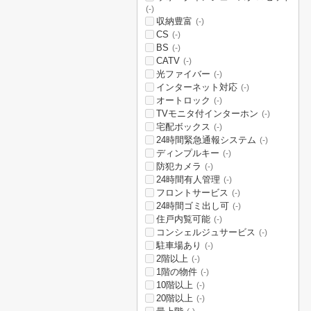
(-)
収納豊富
(-)
CS
(-)
BS
(-)
CATV
(-)
光ファイバー
(-)
インターネット対応
(-)
オートロック
(-)
TVモニタ付インターホン
(-)
宅配ボックス
(-)
24時間緊急通報システム
(-)
ディンプルキー
(-)
防犯カメラ
(-)
24時間有人管理
(-)
フロントサービス
(-)
24時間ゴミ出し可
(-)
住戸内覧可能
(-)
コンシェルジュサービス
(-)
駐車場あり
(-)
2階以上
(-)
1階の物件
(-)
10階以上
(-)
20階以上
(-)