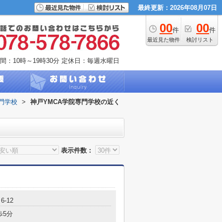
最終更新：2026年08月07日
00
00
件
件
最近見た物件
検討リスト
間：10時～19時30分
定休日：毎週水曜日
門学校
>
神戸YMCA学院専門学校の近く
表示件数：
-12
歩5分