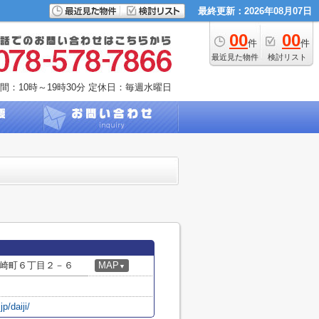
最終更新：2026年08月07日
00
00
件
件
最近見た物件
検討リスト
間：10時～19時30分
定休日：毎週水曜日
崎町６丁目２－６
MAP
▼
p/daiji/