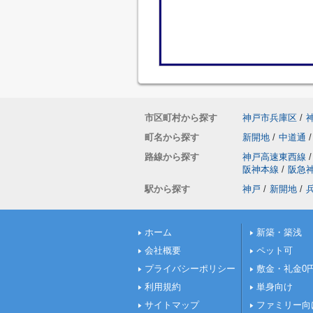
市区町村から探す
神戸市兵庫区
/
町名から探す
新開地
/
中道通
/
路線から探す
神戸高速東西線
/
阪神本線
/
阪急
駅から探す
神戸
/
新開地
/
ホーム
新築・築浅
会社概要
ペット可
プライバシーポリシー
敷金・礼金0
利用規約
単身向け
サイトマップ
ファミリー向