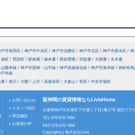
神戸市長田区
/
神戸市中央区
/
神戸市須磨区
/
神戸市北区
/
神戸市垂水区
/
神
湊町
/
荒田町
/
駅南通
/
塚本通
/
西多聞通
/
羽坂通
/
大開通
/
水木通
山陽本線
/
神戸市西神・山手線
/
神戸高速南北線
/
神戸市海岸線
/
神鉄有馬
神戸本線
兵庫
/
湊川
/
大開
/
上沢
/
高速長田
/
大倉山
/
長田
/
中央市場前
阪神間の賃貸情報ならLiviaHome
お問い合わせ
スタッフ紹介
兵庫県神戸市兵庫区下沢通１丁目1番17号 朝日プラザ
円
周辺施設
TEL:078-578-7866
お客様の声
FAX:078-578-7856
け
Copyright(c) 株式会社Livia