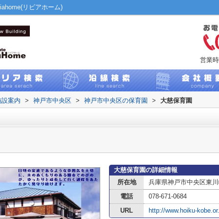
home(リビアホーム)
営業時
施設案内
>
神戸市中央区
>
神戸市中央区の保育園
>
大慈保育園
大慈保育園の詳細情報
所在地
兵庫県神戸市中央区東川
電話
078-671-0684
URL
http://www.hoiku-kobe.or.j