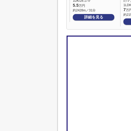
1DK/28.17㎡
のマ
5.5
1LDK
万円
7
万
約2428m／31分
約21
詳細を見る