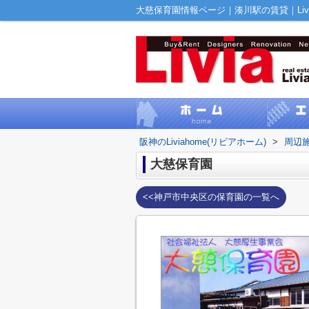
大慈保育園情報ページ｜湊川駅の賃貸｜Livia
阪神のLiviahome(リビアホーム)
>
周辺
大慈保育園
<<神戸市中央区の保育園の一覧へ