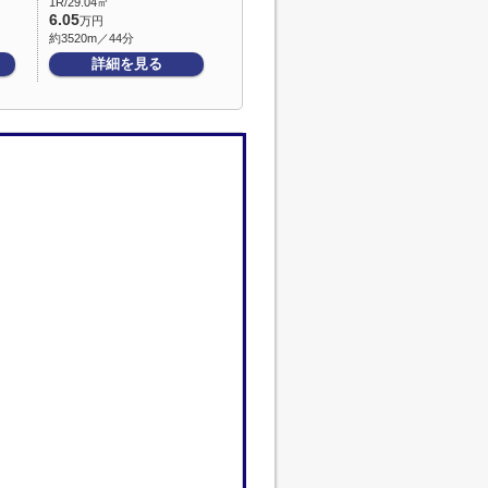
1R/29.04㎡
6.05
万円
約3520m／44分
詳細を見る