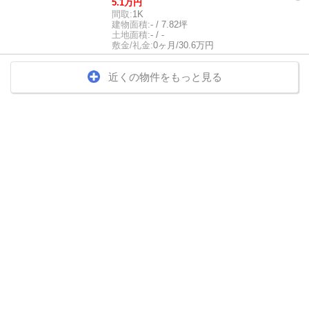
5.1万円
間取:
1K
建物面積:
- / 7.82坪
土地面積:
- / -
敷金/礼金:
0ヶ月/30.6万円
近くの物件をもっと見る