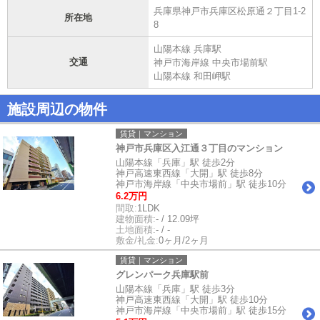
兵庫県神戸市兵庫区松原通２丁目1-2
所在地
8
山陽本線 兵庫駅
交通
神戸市海岸線 中央市場前駅
山陽本線 和田岬駅
施設周辺の物件
賃貸｜マンション
神戸市兵庫区入江通３丁目のマンション
山陽本線「兵庫」駅 徒歩2分
神戸高速東西線「大開」駅 徒歩8分
神戸市海岸線「中央市場前」駅 徒歩10分
6.2万円
間取:
1LDK
建物面積:
- / 12.09坪
土地面積:
- / -
敷金/礼金:
0ヶ月/2ヶ月
賃貸｜マンション
グレンパーク兵庫駅前
山陽本線「兵庫」駅 徒歩3分
神戸高速東西線「大開」駅 徒歩10分
神戸市海岸線「中央市場前」駅 徒歩15分