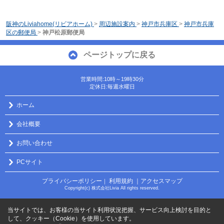
阪神のLiviahome(リビアホーム)
>
周辺施設案内
>
神戸市兵庫区
>
神戸市兵庫
区の郵便局
>
神戸松原郵便局
ページトップに戻る
営業時間:10時～19時30分
定休日:毎週水曜日
ホーム
会社概要
お問い合わせ
PCサイト
プライバシーポリシー
利用規約
｜アクセスマップ
｜
Copyright(c) 株式会社Livia All rights reserved.
当サイトでは、お客様の当サイト利用状況把握、サービス向上検討を目的と
して、クッキー（Cookie）を使用しています。