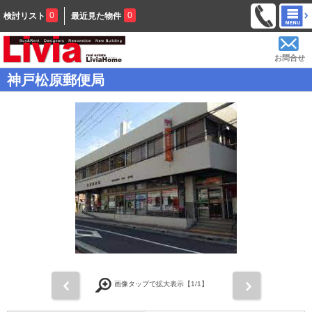
0
0
検討リスト
最近見た物件
お問合せ
神戸松原郵便局
前
次
画像タップで拡大表示【
1
/1】