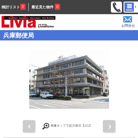
0
0
検討リスト
最近見た物件
お問合せ
兵庫郵便局
前
次
画像タップで拡大表示【
1
/1】