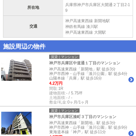
兵庫県神戸市兵庫区大開通２丁目2-1
所在地
9
神戸高速東西線 新開地駅
交通
神鉄有馬線 湊川駅
神戸高速東西線 大開駅
施設周辺の物件
賃貸｜マンション
神戸市兵庫区中道通１丁目のマンション
神戸高速東西線「新開地」駅 徒歩3分
神戸市西神・山手線「湊川公園」駅 徒歩4分
山陽本線「兵庫」駅 徒歩16分
4.2万円
間取:
1R
建物面積:
- / 5.75坪
土地面積:
- / -
敷金/礼金:
0ヶ月/1ヶ月
賃貸｜マンション
神戸市兵庫区湊町３丁目のマンション
神戸高速東西線「新開地」駅 徒歩3分
神戸市西神・山手線「湊川公園」駅 徒歩9分
東海道本線「神戸」駅 徒歩11分