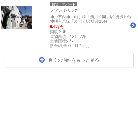
賃貸｜アパート
メゾンリベルテ
神戸市西神・山手線「湊川公園」駅 徒歩19分
神鉄有馬線「湊川」駅 徒歩19分
6.6万円
間取:
3DK
建物面積:
- / 21.17坪
土地面積:
- / -
敷金/礼金:
0ヶ月/1ヶ月
近くの物件をもっと見る