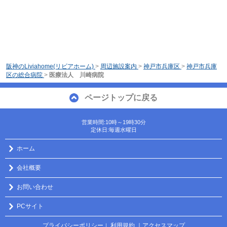
阪神のLiviahome(リビアホーム)
>
周辺施設案内
>
神戸市兵庫区
>
神戸市兵庫
区の総合病院
>
医療法人 川崎病院
ページトップに戻る
営業時間:10時～19時30分
定休日:毎週水曜日
ホーム
会社概要
お問い合わせ
PCサイト
プライバシーポリシー
利用規約
｜アクセスマップ
｜