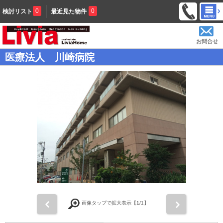
0
0
検討リスト
最近見た物件
お問合せ
医療法人 川崎病院
前
次
画像タップで拡大表示【
1
/1】