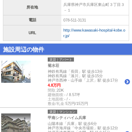
兵庫県神戸市兵庫区東山町３丁目３
所在地
－１
電話
078-511-3131
http://www.kawasaki-hospital-kobe.o
URL
r.jp/
施設周辺の物件
賃貸｜アパート
菊水荘
神鉄有馬線「長田」駅 徒歩13分
神鉄有馬線「湊川」駅 徒歩15分
神戸市西神・山手線「上沢」駅 徒歩17分
4.8万円
間取:
2DK
建物面積:
- / 8.57坪
土地面積:
- / -
敷金/礼金:
5万円/15万円
賃貸｜マンション
甲南シティハイム兵庫
山陽本線「兵庫」駅 徒歩6分
神戸市海岸線「中央市場前」駅 徒歩12分