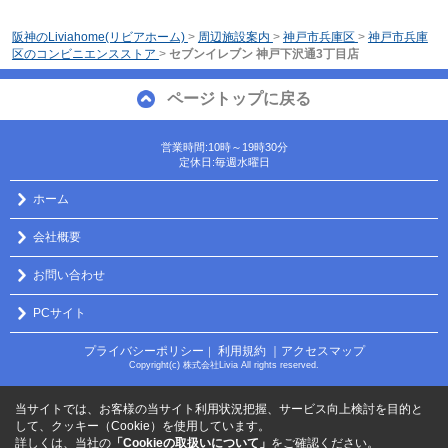
阪神のLiviahome(リビアホーム)
>
周辺施設案内
>
神戸市兵庫区
>
神戸市兵庫
区のコンビニエンスストア
>
セブンイレブン 神戸下沢通3丁目店
ページトップに戻る
営業時間:10時～19時30分
定休日:毎週水曜日
ホーム
会社概要
お問い合わせ
PCサイト
プライバシーポリシー
利用規約
｜アクセスマップ
｜
Copyright(c) 株式会社Livia All rights reserved.
当サイトでは、お客様の当サイト利用状況把握、サービス向上検討を目的と
して、クッキー（Cookie）を使用しています。
詳しくは、当社の
「Cookieの取扱いについて」
をご確認ください。