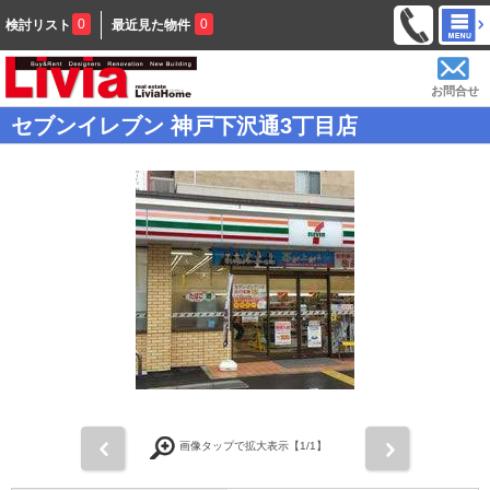
0
0
検討リスト
最近見た物件
お問合せ
セブンイレブン 神戸下沢通3丁目店
前
次
画像タップで拡大表示【
1
/1】