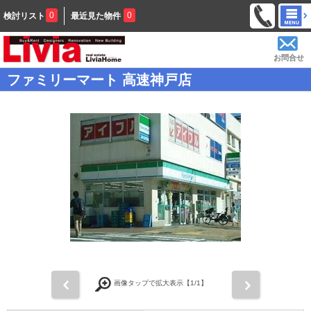
0
0
検討リスト
最近見た物件
お問合せ
ファミリーマート 高速神戸店
前
次
画像タップで拡大表示【
1
/1】