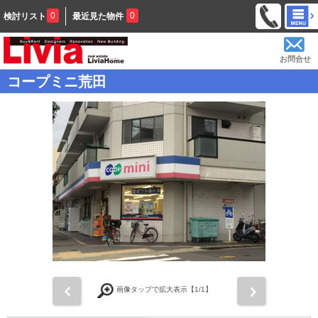
0
0
検討リスト
最近見た物件
お問合せ
コープミニ荒田
前
次
画像タップで拡大表示【
1
/1】