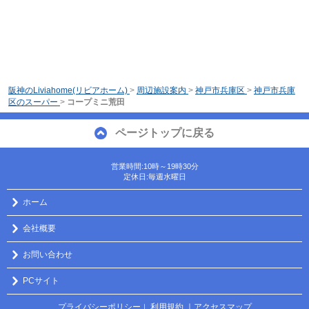
阪神のLiviahome(リビアホーム)
>
周辺施設案内
>
神戸市兵庫区
>
神戸市兵庫
区のスーパー
>
コープミニ荒田
ページトップに戻る
営業時間:10時～19時30分
定休日:毎週水曜日
ホーム
会社概要
お問い合わせ
PCサイト
プライバシーポリシー
利用規約
｜アクセスマップ
｜