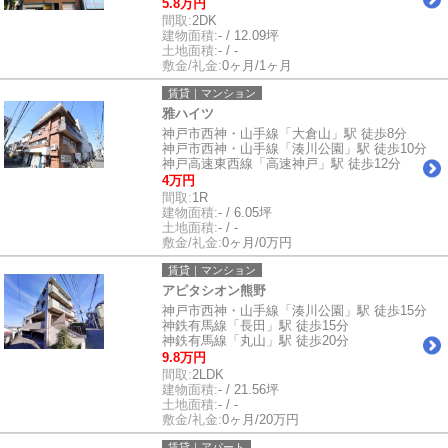
5.8万円
間取:
2DK
建物面積:
- / 12.09坪
土地面積:
- / -
敷金/礼金:
0ヶ月/1ヶ月
賃貸｜マンション
雅ハイツ
神戸市西神・山手線「大倉山」駅 徒歩8分
神戸市西神・山手線「湊川公園」駅 徒歩10分
神戸高速東西線「高速神戸」駅 徒歩12分
4万円
間取:
1R
建物面積:
- / 6.05坪
土地面積:
- / -
敷金/礼金:
0ヶ月/0万円
賃貸｜マンション
アピタシオン熊野
神戸市西神・山手線「湊川公園」駅 徒歩15分
神鉄有馬線「長田」駅 徒歩15分
神鉄有馬線「丸山」駅 徒歩20分
9.8万円
間取:
2LDK
建物面積:
- / 21.56坪
土地面積:
- / -
敷金/礼金:
0ヶ月/20万円
賃貸｜アパート