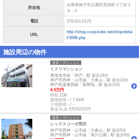
兵庫県神戸市兵庫区荒田町３丁目２
所在地
８－3
電話
078-521-5170
http://shop.coop-kobe.net/shop/detai
URL
l/3098.php
施設周辺の物件
賃貸｜マンション
ミドリマンション
東海道本線「神戸」駅 徒歩19分
神戸市西神・山手線「大倉山」駅 徒歩10分
神戸高速東西線「新開地」駅 徒歩15分
4.5万円
間取:
1DK
建物面積:
- / 7.94坪
土地面積:
- / -
敷金/礼金:
0万円/0万円
賃貸｜マンション
レックスコーポ荒田
神戸市西神・山手線「大倉山」駅 徒歩5分
神戸市西神・山手線「湊川公園」駅 徒歩9分