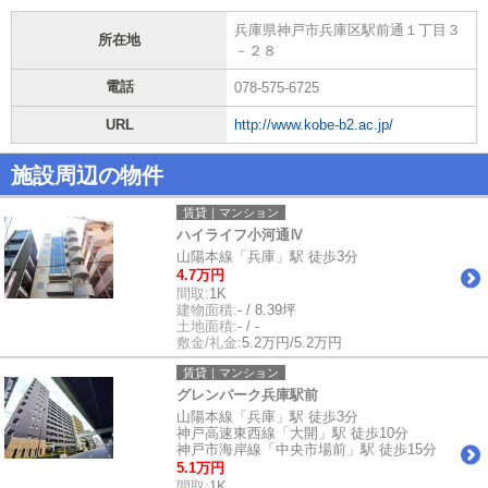
兵庫県神戸市兵庫区駅前通１丁目３
所在地
－２８
電話
078-575-6725
URL
http://www.kobe-b2.ac.jp/
施設周辺の物件
賃貸｜マンション
ハイライフ小河通Ⅳ
山陽本線「兵庫」駅 徒歩3分
4.7万円
間取:
1K
建物面積:
- / 8.39坪
土地面積:
- / -
敷金/礼金:
5.2万円/5.2万円
賃貸｜マンション
グレンパーク兵庫駅前
山陽本線「兵庫」駅 徒歩3分
神戸高速東西線「大開」駅 徒歩10分
神戸市海岸線「中央市場前」駅 徒歩15分
5.1万円
間取:
1K