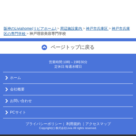
阪神のLiviahome(リビアホーム)
>
周辺施設案内
>
神戸市兵庫区
>
神戸市兵庫
区の専門学校
>
神戸理容美容専門学校
ページトップに戻る
営業時間:10時～19時30分
定休日:毎週水曜日
ホーム
会社概要
お問い合わせ
PCサイト
プライバシーポリシー
利用規約
｜アクセスマップ
｜
Copyright(c) 株式会社Livia All rights reserved.