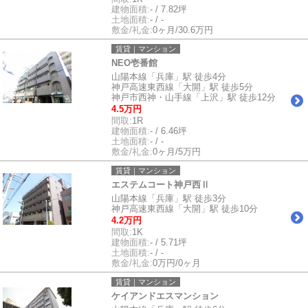
建物面積:
- / 7.82坪
土地面積:
- / -
敷金/礼金:
0ヶ月/30.6万円
賃貸｜マンション
NEO壱番館
山陽本線「兵庫」駅 徒歩4分
神戸高速東西線「大開」駅 徒歩5分
神戸市西神・山手線「上沢」駅 徒歩12分
4.5万円
間取:
1R
建物面積:
- / 6.46坪
土地面積:
- / -
敷金/礼金:
0ヶ月/5万円
賃貸｜マンション
エステムコート神戸西Ⅱ
山陽本線「兵庫」駅 徒歩3分
神戸高速東西線「大開」駅 徒歩10分
4.2万円
間取:
1K
建物面積:
- / 5.71坪
土地面積:
- / -
敷金/礼金:
0万円/0ヶ月
賃貸｜マンション
ケイアンドエスマンション