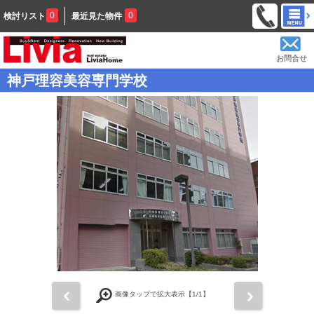
0
0
検討リスト
最近見た物件
お問合せ
神戸理容美容専門学校
前
次
画像タップで拡大表示【
1
/1】