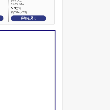
のマン…
1R/27.90㎡
5.9
万円
約532m／7分
詳細を見る