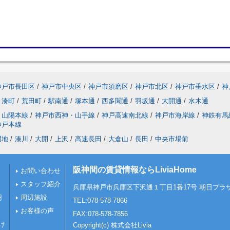
神戸市長田区
/
神戸市中央区
/
神戸市須磨区
/
神戸市北区
/
神戸市垂水区
/
神
湊町
/
荒田町
/
駅南通
/
塚本通
/
西多聞通
/
羽坂通
/
大開通
/
水木通
山陽本線
/
神戸市西神・山手線
/
神戸高速南北線
/
神戸市海岸線
/
神鉄有馬
神戸本線
開地
/
湊川
/
大開
/
上沢
/
高速長田
/
大倉山
/
長田
/
中央市場前
阪神間の賃貸情報ならLiviaHome
お問い合わせ
スタッフ紹介
兵庫県神戸市兵庫区下沢通１丁目1番17号 朝日プラザ
円
周辺施設
TEL:078-578-7866
お客様の声
FAX:078-578-7856
け
Copyright(c) 株式会社Livia