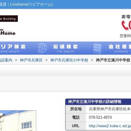
Liviahome(リビアホーム)
営業時
施設案内
>
神戸市兵庫区
>
神戸市兵庫区の中学校
>
神戸市立湊川中学校
神戸市立湊川中学校の詳細情報
所在地
兵庫県神戸市兵庫区松本
電話
078-521-4874
URL
http://www2.kobe-c.ed.j