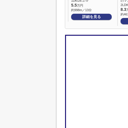
1DK/28.17㎡
のマ
5.5
2LDK
万円
8.3
約998m／13分
約46
詳細を見る