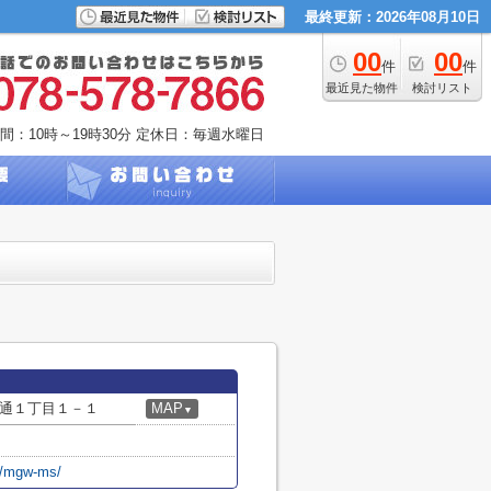
最終更新：2026年08月10日
00
00
件
件
最近見た物件
検討リスト
間：10時～19時30分
定休日：毎週水曜日
通１丁目１－１
MAP
▼
p/mgw-ms/