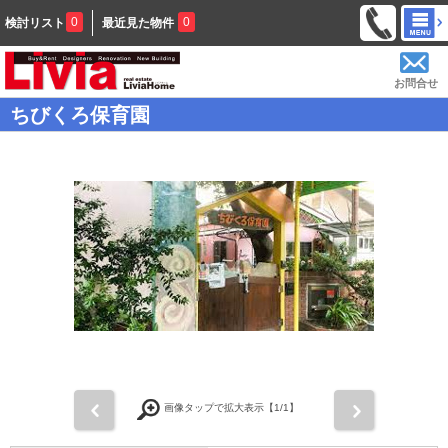
0
0
検討リスト
最近見た物件
お問合せ
ちびくろ保育園
前
次
画像タップで拡大表示【
1
/1】