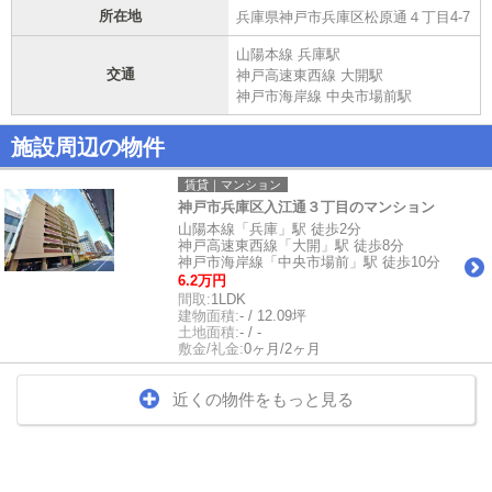
所在地
兵庫県神戸市兵庫区松原通４丁目4-7
山陽本線 兵庫駅
交通
神戸高速東西線 大開駅
神戸市海岸線 中央市場前駅
施設周辺の物件
賃貸｜マンション
神戸市兵庫区入江通３丁目のマンション
山陽本線「兵庫」駅 徒歩2分
神戸高速東西線「大開」駅 徒歩8分
神戸市海岸線「中央市場前」駅 徒歩10分
6.2万円
間取:
1LDK
建物面積:
- / 12.09坪
土地面積:
- / -
敷金/礼金:
0ヶ月/2ヶ月
近くの物件をもっと見る