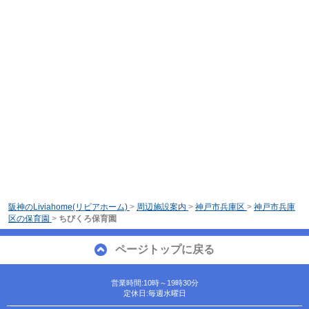
阪神のLiviahome(リビアホーム)
>
周辺施設案内
>
神戸市兵庫区
>
神戸市兵庫
区の保育園
>
ちびくろ保育園
ページトップに戻る
営業時間:10時～19時30分
定休日:毎週水曜日