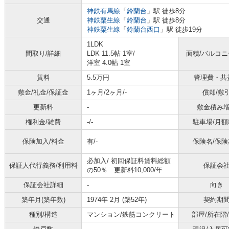
神鉄有馬線
「
鈴蘭台
」駅 徒歩8分
交通
神鉄粟生線
「
鈴蘭台
」駅 徒歩8分
神鉄粟生線
「
鈴蘭台西口
」駅 徒歩19分
1LDK
間取り/詳細
LDK 11.5帖 1室
/
面積/バルコ
洋室 4.0帖 1室
賃料
5.5万円
管理費・共
敷金/礼金/保証金
1ヶ月/2ヶ月/-
償却/敷
更新料
-
敷金積み
権利金/雑費
-/-
駐車場/月額
保険加入/料金
有/-
保険名/保険
必加入/
初回保証料賃料総額
保証人代行義務/利用料
保証会
の50％ 更新料10,000/年
保証会社詳細
-
向き
築年月(築年数)
1974年 2月 (築52年)
契約期
種別/構造
マンション/鉄筋コンクリート
部屋/所在階