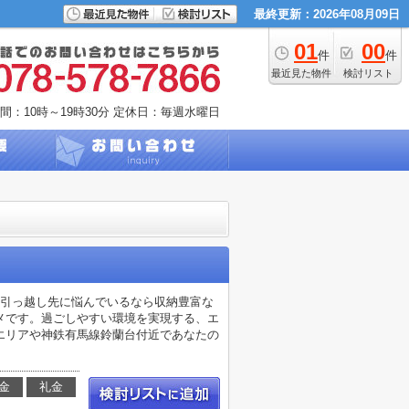
最終更新：2026年08月09日
01
00
件
件
最近見た物件
検討リスト
間：10時～19時30分
定休日：毎週水曜日
。引っ越し先に悩んでいるなら収納豊富な
メです。過ごしやすい環境を実現する、エ
エリアや神鉄有馬線鈴蘭台付近であなたの
金
礼金