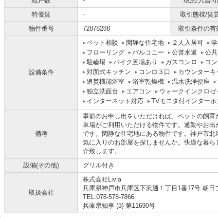
総戸数
-
現況/入居可
特優賃
-
取引態様/賃
物件番号
72878288
取引条件の有
ペット相談
閑静な住宅地
２人入居可
学
フローリング
バルコニー
公営水道
公共
駐輪場
バイク置場あり
ガスコンロ
コン
対面式キッチン
コンロ３口
カウンターキ
設備条件
追焚機能浴室
浴室乾燥機
温水洗浄便座
独立洗面台
エアコン
ウォークインクロゼ
インターネット対応
TVモニタ付インターホ
事前のお申し出をいただければ、ペットの飼育
車場がご利用いただける物件です。通勤やお出
備考
です。閑静な住宅地にある物件です。神戸市北
気に入りのお部屋を探しませんか。快適な暮ら
介致します。
設備(その他)
グリル付き
株式会社Livia
兵庫県神戸市兵庫区下沢通１丁目1番17号 朝日プ
取扱会社
TEL:078-578-7866
兵庫県知事 (3) 第11690号