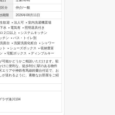
能日
空家/即時
貸区分
仲介/一般
効期限
2026年08月11日
生歓迎
法人可
室内洗濯機置場
下水
電気有
照明器具付き
ロ２口以上
システムキッチン
ッチン
バス・トイレ別
洗面台
洗髪洗面化粧台
シャワー
ット
シューズボックス
収納豊富
ン
宅配ボックス
ディンプルキー
が可能かどうかご相談いただけます。駐
かけに便利な、徒歩8分に駅のある物件
区エリアや神鉄有馬線鈴蘭台付近で、お
しが送れるように、素敵なお部屋をご紹
ラザ湊川104