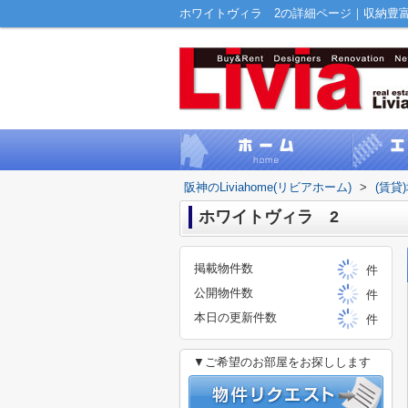
阪神のLiviahome(リビアホーム)
>
(賃貸
ホワイトヴィラ 2
掲載物件数
件
公開物件数
件
本日の更新件数
件
▼ご希望のお部屋をお探しします