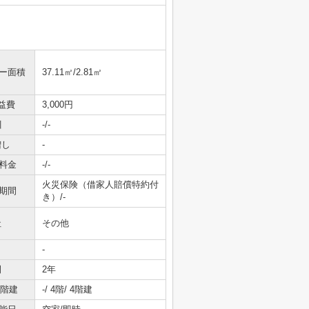
ニー面積
37.11㎡/2.81㎡
益費
3,000円
引
-/-
増し
-
料金
-/-
火災保険（借家人賠償特約付
期間
き）/-
社
その他
-
間
2年
/階建
-/ 4階/ 4階建