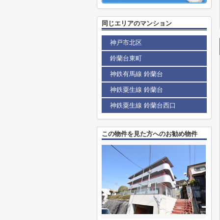
同じエリアのマンション
神戸市北区
鈴蘭台東町
神鉄有馬線 鈴蘭台
神鉄粟生線 鈴蘭台
神鉄粟生線 鈴蘭台西口
この物件を見た方へのお勧め物件