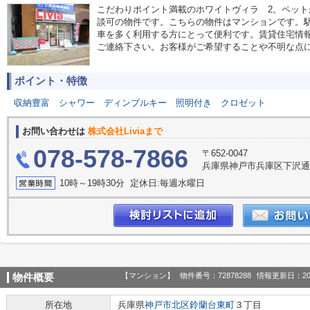
こだわりポイント満載のホワイトヴィラ 2。ペッ
談可の物件です。こちらの物件はマンションです。
車を多く利用する方にとって便利です。賃貸住宅情
ご連絡下さい。お客様がご希望することや不明な点
ポイント・特徴
収納豊富
シャワー
ディンプルキー
照明付き
クロゼット
お問い合わせは
株式会社Liviaまで
078-578-7866
〒652-0047
兵庫県神戸市兵庫区下沢通１
10時～19時30分 定休日:毎週水曜日
【マンション】
物件番号：72878288
情報更新日：20
物件概要
所在地
兵庫県
神戸市北区
鈴蘭台東町
３丁目